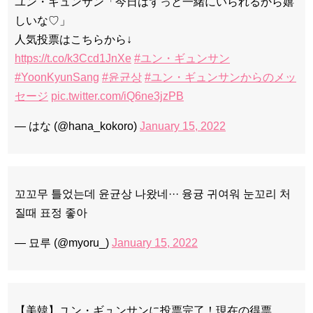
ユン・ギュンサン「今日はずっと一緒にいられるから嬉
しいな♡」
人気投票はこちらから↓
https://t.co/k3Ccd1JnXe
#ユン・ギュンサン
#YoonKyunSang
#윤균상
#ユン・ギュンサンからのメッ
セージ
pic.twitter.com/iQ6ne3jzPB
— はな (@hana_kokoro)
January 15, 2022
꼬꼬무 틀었는데 윤균상 나왔네··· 융귱 귀여워 눈꼬리 처
질때 표정 좋아
— 묘루 (@myoru_)
January 15, 2022
【美韓】ユン・ギュンサンに投票完了！現在の得票