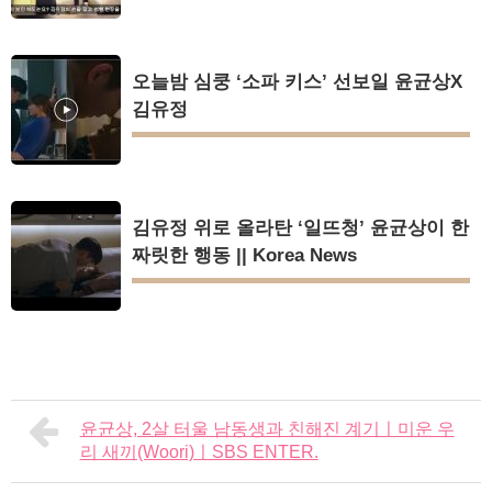
오늘밤 심쿵 ‘소파 키스’ 선보일 윤균상X
김유정
김유정 위로 올라탄 ‘일뜨청’ 윤균상이 한
짜릿한 행동 || Korea News
윤균상, 2살 터울 남동생과 친해진 계기ㅣ미운 우
리 새끼(Woori)ㅣSBS ENTER.