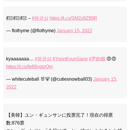
💃🏻💃🏻💃🏻 –
#윤균상
https://t.co/SM2z8Zfl9R
— flothyme (@flothyme)
January 15, 2022
kyaaaaaaa…
#윤균상
#YoonKyunSang
#尹鈞相
😍😍
https://t.co/fp68ogtzQm
— whitecuteball 🐰🐻 (@cutiesnowball03)
January 15,
2022
【美韓】ユン・ギュンサンに投票完了！現在の得票
数:876票