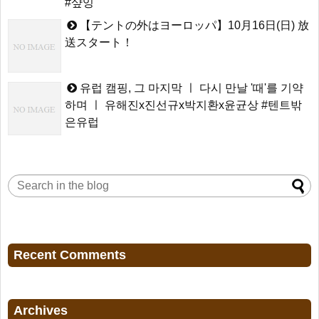
#샾잉
【テントの外はヨーロッパ】10月16日(日) 放
送スタート！
유럽 캠핑, 그 마지막 ㅣ 다시 만날 '때'를 기약
하며 ㅣ 유해진x진선규x박지환x윤균상 #텐트밖
은유럽
Recent Comments
Archives