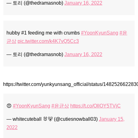
— 토리 (@thedramasnob)
January 16, 2022
hubby #1 feeding me with crumbs
#YoonKyunSang
#윤
균상
pic.twitter.com/k4K7vQ5Cc3
— 토리 (@thedramasnob)
January 16, 2022
https://twitter.com/yunkyunsang_official/status/14825266228
😍
#YoonKyunSang
#윤균상
https://t.co/OllOY5TVjC
— whitecuteball 🐰🐻 (@cutiesnowball03)
January 15,
2022