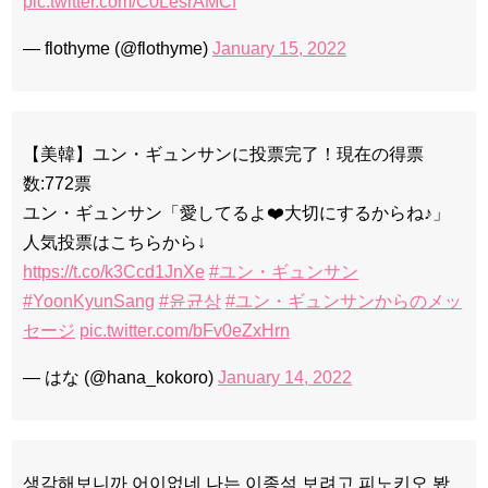
pic.twitter.com/C0LesrAMCf
— flothyme (@flothyme)
January 15, 2022
【美韓】ユン・ギュンサンに投票完了！現在の得票
数:772票
ユン・ギュンサン「愛してるよ❤️大切にするからね♪」
人気投票はこちらから↓
https://t.co/k3Ccd1JnXe
#ユン・ギュンサン
#YoonKyunSang
#윤균상
#ユン・ギュンサンからのメッ
セージ
pic.twitter.com/bFv0eZxHrn
— はな (@hana_kokoro)
January 14, 2022
생각해보니까 어이없네 나는 이종석 보려고 피노키오 봤