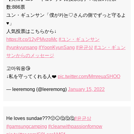
数:886票
ユン・ギュンサン「僕が카논♡さんの側でずっと守るよ
♥」
人気投票はこちらから↓
https://t.co/12yPMvzpMc
#ユン・ギュンサン
#yunkyunsang
#YoonKyunSang
#윤균상
#ユン・ギュン
サンからのメッセージ
고마워용😘
↓私を守ってくれる人❤️
pic.twitter.com/MmreuaSHOO
— leeremong (@leeremong)
January 15, 2022
He loves sundae???🤢😖🤔🤔🤔
#윤균상
#gamsungcamping
#cleanwithpassionfornow