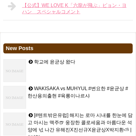
【公式】WE LOVE K「六龍が飛ぶ」ピョン・ヨ
ハン スペシャルコメント
New Posts
학교에 윤균상 왔다
WAKISAKA vs MUHYUL #변요한 #윤균상 #
한산용의출현 #육룡이나르샤
[#텐트밖은유럽] 해지는 로마 시내를 한눈에 담
고 마시는 맥주🍺 웅장한 콜로세움과 아름다운 석
양에 넋 나간 유해진X진선규X윤균상X박지환⛅ |