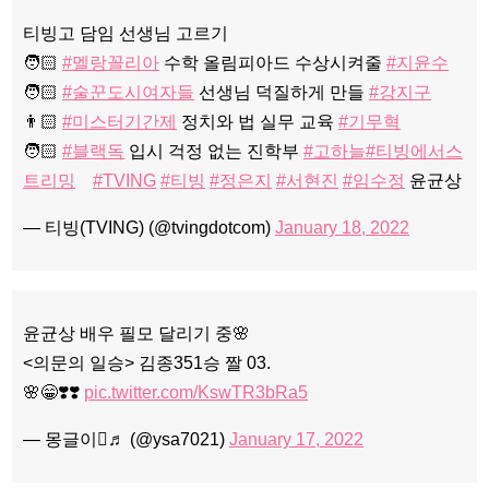
티빙고 담임 선생님 고르기
🧑🏻
#멜랑꼴리아
수학 올림피아드 수상시켜줄
#지윤수
🧑🏻
#술꾼도시여자들
선생님 덕질하게 만들
#강지구
👨🏻
#미스터기간제
정치와 법 실무 교육
#기무혁
🧑🏻
#블랙독
입시 걱정 없는 진학부
#고하늘
#티빙에서스
트리밍
⠀
#TVING
#티빙
#정은지
#서현진
#임수정
윤균상
— 티빙(TVING) (@tvingdotcom)
January 18, 2022
윤균상 배우 필모 달리기 중🌸
<의문의 일승> 김종351승 짤 03.
🌸😁❣️❣️
pic.twitter.com/KswTR3bRa5
— 몽글이♬ (@ysa7021)
January 17, 2022