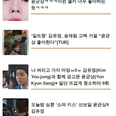
윤균상ㅋㅋㅋ이런 셀카 너무 좋아하는
듯ㅋㅋㅋ
‘일뜨청’ 김유정, 송재림 고백 거절 “윤균
상 좋아한다”[TUB]
나 버리고 가지 마앙ㅠ0ㅠ 김유정(Kim
You-jung)과 함께 걷고픈 윤균상(Yun
Kyun Sang)♥ 일단 뜨겁게 청소하라 9회
오늘밤 심쿵 ‘소파 키스’ 선보일 윤균상X
김유정