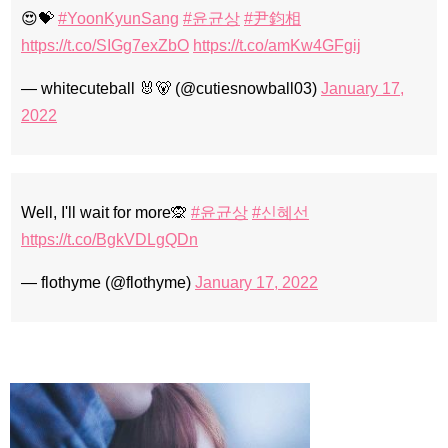
😍💝
#YoonKyunSang
#윤균상
#尹鈞相
https://t.co/SIGg7exZbO
https://t.co/amKw4GFgij
— whitecuteball 🐰🐻 (@cutiesnowball03)
January 17,
2022
Well, I'll wait for more🙊
#윤균상
#신혜선
https://t.co/BgkVDLgQDn
— flothyme (@flothyme)
January 17, 2022