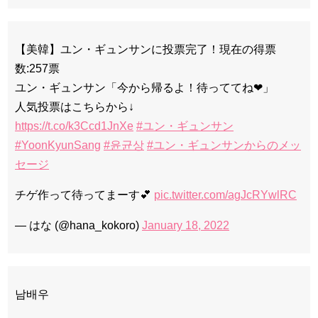
【美韓】ユン・ギュンサンに投票完了！現在の得票
数:257票
ユン・ギュンサン「今から帰るよ！待っててね❤」
人気投票はこちらから↓
https://t.co/k3Ccd1JnXe
#ユン・ギュンサン
#YoonKyunSang
#윤균상
#ユン・ギュンサンからのメッ
セージ
チゲ作って待ってまーす💕
pic.twitter.com/agJcRYwlRC
— はな (@hana_kokoro)
January 18, 2022
남배우