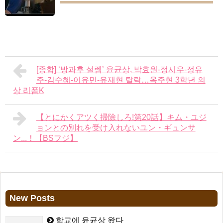
[종합] ‘방과후 설렘’ 윤균상, 박효원-정시우-정유
주-김수혜-이유민-유재현 탈락…옥주현 3학년 의
상 리폼K
【とにかくアツく掃除しろ!第20話】キム・ユジ
ョンとの別れを受け入れないユン・ギュンサ
ン...！【BSフジ】
New Posts
학교에 윤균상 왔다