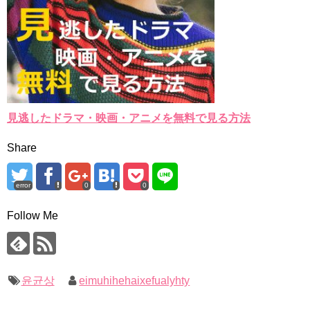
見逃したドラマ・映画・アニメを無料で見る方法
Share
error
0
0
Follow Me
윤균상
eimuhihehaixefualyhty