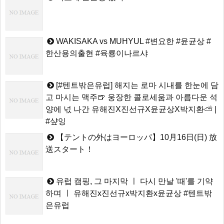
WAKISAKA vs MUHYUL #변요한 #윤균상 #
한산용의출현 #육룡이나르샤
[#텐트밖은유럽] 해지는 로마 시내를 한눈에 담
고 마시는 맥주🍺 웅장한 콜로세움과 아름다운 석
양에 넋 나간 유해진X진선규X윤균상X박지환⛅ |
#샾잉
【テントの外はヨーロッパ】10月16日(日) 放
送スタート！
유럽 캠핑, 그 마지막 ㅣ 다시 만날 '때'를 기약
하며 ㅣ 유해진x진선규x박지환x윤균상 #텐트밖
은유럽