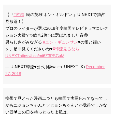
【『
#逆賊
-民の英雄 ホン・ギルドン-』U-NEXTで独占
見放題！】
プロのライターが選ぶ2018年度韓国テレビドラマコレク
ション大賞で✨総合2位✨に選ばれました😆😆
男らしさがみなぎる
#ユン・ギュンサン
♥️の愛と闘い
を、是非見てくださいね♥️
#韓流見るなら
UNEXT
https://t.co/mi6Z3PSGaM
— U-NEXT韓流♥公式 (@watch_UNEXT_K)
December
27, 2018
携帯で見とった漫画二つとも韓国で実写化ってなってし
かもユジョンちゃんとソヒョンちゃんとか我得でしかな
い😍💗この日を待っとったよ私は。