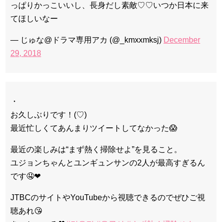
っぱりかっこいいし、長身だし素敵♡♡いつか日本に来
てほしいなー
— じゅな@ドラマ専用アカ (@_kmxxmksj)
December
29, 2018
・
お久しぶりです！(♡)
最近忙しくてあんまりツイートしてなかった😱
最近の楽しみは“まず熱く掃除せよ”を見ること。
ユジョンちゃんとユンギュンサンの2人が最高すぎるん
です🤤❤︎
JTBCのサイトやYouTubeから視聴できるのでぜひご視
聴あれ😘