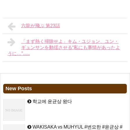
六龍が飛ぶ 第23話
「まず熱く掃除せよ」キム・ユジョン、ユン・
ギュンサンを動揺させる“私にも事情があったよ
うに…”......
New Posts
학교에 윤균상 왔다
WAKISAKA vs MUHYUL #변요한 #윤균상 #