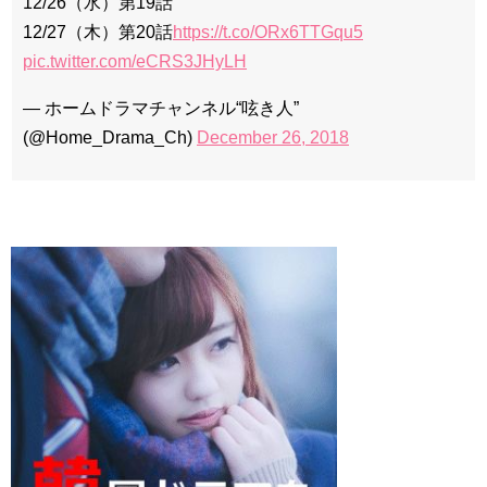
12/26（水）第19話
12/27（木）第20話
https://t.co/ORx6TTGqu5
pic.twitter.com/eCRS3JHyLH
— ホームドラマチャンネル“呟き人”
(@Home_Drama_Ch)
December 26, 2018