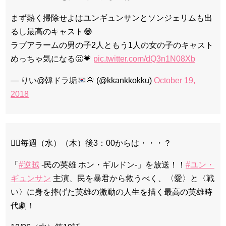
まず熱く掃除せよはユンギュンサンとソンジェリムも出
るし最高のキャスト😂
ラブアラームの男の子2人ともう1人の女の子のキャスト
めっちゃ気になる🤢💗
pic.twitter.com/dQ3n1N08Xb
— りい@韓ドラ垢
🌸
(@kkankkokku)
October 19,
2018
🦸‍♂️毎週（水）（木）後3：00からは・・・？
「
#逆賊
-民の英雄 ホン・ギルドン-」を放送！！
#ユン・
ギュンサン
主演、民を暴君から救うべく、〈愛〉と〈戦
い〉に身を捧げた英雄の激動の人生を描く最高の英雄時
代劇！