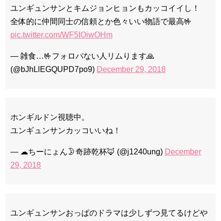
ユンギュンサンとキムジョンヒョンもカッコイイし！
全体的に仲間同士の信頼とか色々いい物語で最高🤟
pic.twitter.com/WF5IOiwOHm
— 雑食…🤟フォロバない人リムります🙏
(@bJhLlEGQUPD7po9)
December 29, 2018
ホンギルドン視聴中。
ユンギュンサンカッコいいね！
— ☁ちーにょん🌛奇跡乾杯🦊 (@j1240ung)
December
29, 2018
ユンギュンサンおっぱのドラマは少しずつ見てるけどや