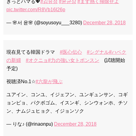
きっとハマる💖
#김유정
#윤균상
#まず熱く掃除せよ
pic.twitter.com/R8Vb16I26p
— 🌸서 윤🌸 (@soyusoyu___3280)
December 28, 2018
現在見てる韓国ドラマ
#医心伝心
#シグナル
#ハベク
の新婦
#オクニョ
#力の強い女トボンスン
(試聴開始
予定)
視聴済No.1☆
#六龍が飛ぶ
ユアイン、コンユ、イジェフン、ユンギュンサン、コギ
ョンピョ、パクボゴム、イスンギ、シンウォンホ、チソ
ン、ナムジュヒョク、イジョンソク
— りな♪ (@rinaonpu)
December 28, 2018