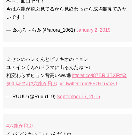
へ～、面白そう！
今は六龍が飛ぶ見てるから見終わったら成均館見てみた
いです！
— 🎍あろ～ら🎍 (@arora_1061)
January 2, 2019
ミセンのハンくんとピノキオのヒョン
ユアインくんのドラマに出るんだね〜♪
相変わらずヒョン背高いww😅
http://t.co/i87BRi3BXF
#육
룡이나르샤
#六龍が飛ぶ
pic.twitter.com/8FzHcrVoSJ
— RUUU (@Ruuu119)
September 17, 2015
#六龍が飛ぶ
イ バンジ かっこいいんだよね