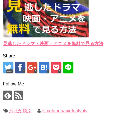
見逃したドラマ・映画・アニメを無料で見る方法
Share
error
0
0
Follow Me
六龍が飛ぶ
eimuhihehaixefualyhty