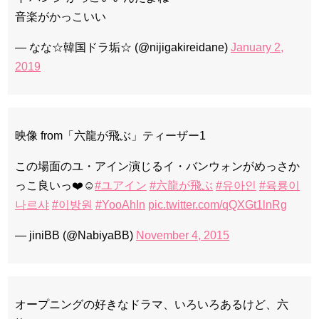
音楽がかっこいい
— なな☆韓国ドラ垢☆ (@nijigakireidane)
January 2,
2019
映像 from「六龍が飛ぶ」ティーザー1
この場面のユ・アイン演じるイ・バンウォンがめっさか
っこ良いっ❤️☺️
#ユアイン
#六龍が飛ぶ
#유아인
#육룡이
나르샤
#이방원
#YooAhIn
pic.twitter.com/qQXGt1lnRg
— jiniBB (@NabiyaBB)
November 4, 2015
オープニングの好きなドラマ、いろいろあるけど、六