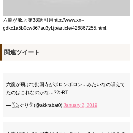
六龍が飛ぶ 第38話 引用http://www.xn--
gdkc1a5b0cw867au3yf.jp/article/426867255.html.
関連ツイート
六龍が飛ぶで批国寺がボロンボロン…みたいなの唱えて
たのはこれなのかな…??>RT
— 𓆏ぐり𓀦 (@akkrabat0)
January 2, 2019