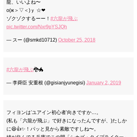
龍、いいよね〜
о(ж＞▽＜)ｙ ☆❤
ゾクゾクするーー！
#六龍が飛ぶ
pic.twitter.com/Nxr9pYSJQh
— スー (@smkd10712)
October 25, 2018
#六龍が飛ぶ
🐉🐲
— 李舜臣 安重根 (@gisianjyunegisi)
January 2, 2019
フィヨンは'ユアイン初心者'向きですか…。
(私も「六龍が飛ぶ」で好きになったんですが、)たしか
に😆👍✨！パッと見から素敵ですしね〜。