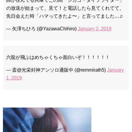
姉が住んでる兵庫でこの間「シカゴ・タイプライター」
の放送が始まって、見て！と電話したら見てくれてて、
先日会えた時「ハマってきたよ〜」と言ってました…♫
— 矢澤ちひろ (@YazawaChihiro)
January 2, 2019
六龍が飛ぶはめちゃくちゃ面白いぞ！！！！！！
— 斎@光栄封神アンソロ通販中 (@remmirath5)
January
1, 2019