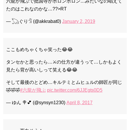
六龍が飛ぶで批国寺がボロンボロン…みたいなの唱えて
たのはこれなのかな…??>RT
— 𓆏ぐり𓀦 (@akkrabat0)
January 2, 2019
ここもめちゃくちゃ笑った😂😂
タンセかと思ったら…⚔の仕方が違うって…しかもよく
見たら背が高いしって笑える😂😂
そして最後のとどめ…キルテミとムヒュルの師匠が同じ
🤣🤣🤣
#六龍が飛ぶ
pic.twitter.com/6JJEgts0D5
— ゆん 🍭💕 (@synsyn1230)
April 8, 2017