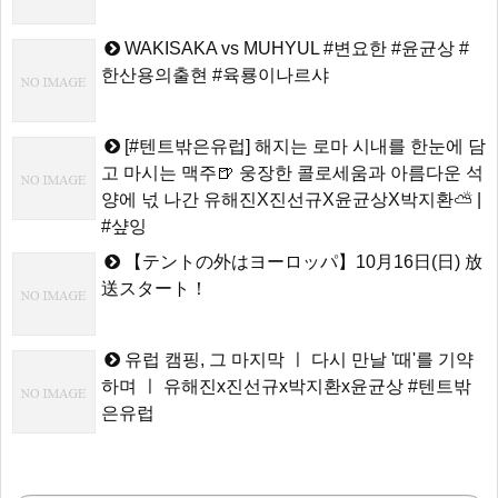
WAKISAKA vs MUHYUL #변요한 #윤균상 #
한산용의출현 #육룡이나르샤
[#텐트밖은유럽] 해지는 로마 시내를 한눈에 담
고 마시는 맥주🍺 웅장한 콜로세움과 아름다운 석
양에 넋 나간 유해진X진선규X윤균상X박지환⛅ |
#샾잉
【テントの外はヨーロッパ】10月16日(日) 放
送スタート！
유럽 캠핑, 그 마지막 ㅣ 다시 만날 '때'를 기약
하며 ㅣ 유해진x진선규x박지환x윤균상 #텐트밖
은유럽