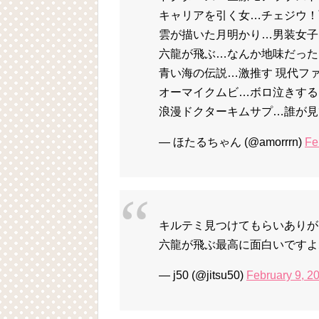
キャリアを引く女…チェジウ！
雲が描いた月明かり…男装女子
六龍が飛ぶ…なんか地味だった
青い海の伝説…激推す 現代フ
オーマイクムビ…ボロ泣きする
浪漫ドクターキムサプ…誰が見
— ほたるちゃん (@amorrrn)
Fe
キルテミ見つけてもらいありがとう
六龍が飛ぶ最高に面白いですよ
— j50 (@jitsu50)
February 9, 2