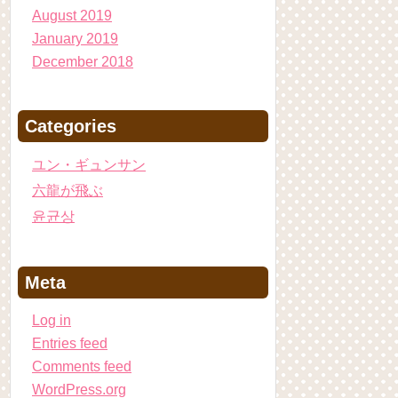
August 2019
January 2019
December 2018
Categories
ユン・ギュンサン
六龍が飛ぶ
윤균상
Meta
Log in
Entries feed
Comments feed
WordPress.org