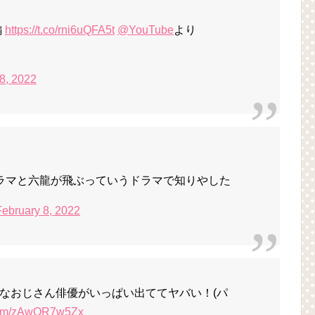
編
https://t.co/rni6uQFA5t
@YouTube
より
8, 2022
ラマと六龍が飛ぶっていうドラマで知りやした
February 8, 2022
なおじさん俳優がいっぱい出ててヤバい！(パ
.com/zAwQR7w5Zx