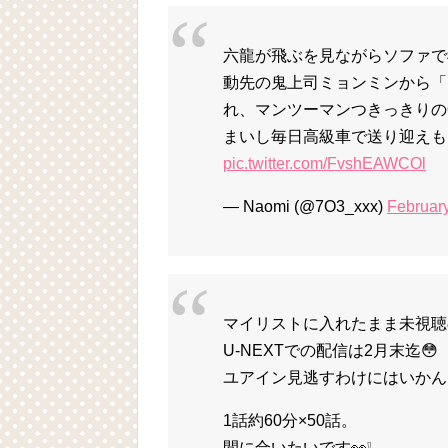
六龍が飛ぶを見ながらソファで
動先の鬼上司ミョンミンから「
れ、マンツーマンつきっきりの
まいし毎日高級車で送り迎えも
pic.twitter.com/FvshEAWCOl
— Naomi (@7O3_xxx)
February
マイリストに入れたまま未視聴
U-NEXTでの配信は2月末迄😳
ユアイン見逃すわけにはいかん❤️‍
1話約60分×50話。
間に合いたいです👀❕