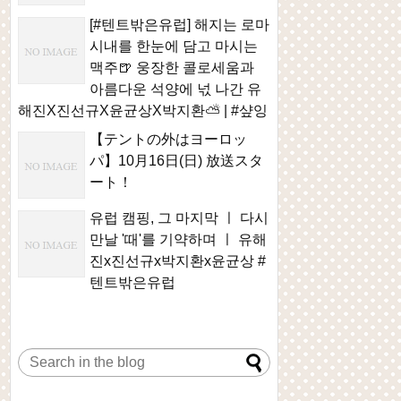
[#텐트밖은유럽] 해지는 로마
시내를 한눈에 담고 마시는
맥주🍺 웅장한 콜로세움과
아름다운 석양에 넋 나간 유
해진X진선규X윤균상X박지환⛅ | #샾잉
【テントの外はヨーロッ
パ】10月16日(日) 放送スタ
ート！
유럽 캠핑, 그 마지막 ㅣ 다시
만날 '때'를 기약하며 ㅣ 유해
진x진선규x박지환x윤균상 #
텐트밖은유럽