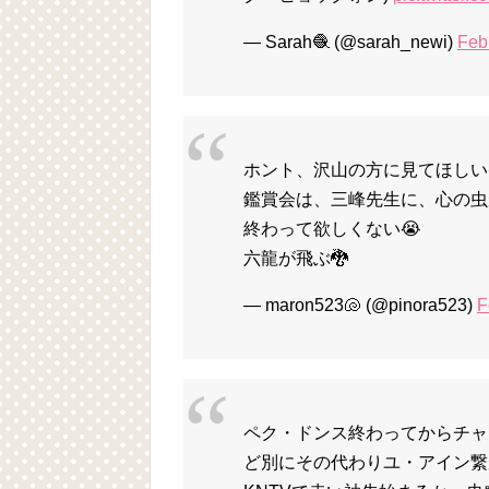
— Sarah🧶 (@sarah_newi)
Feb
ホント、沢山の方に見てほしい
鑑賞会は、三峰先生に、心の虫
終わって欲しくない😭
六龍が飛ぶ🐉
— maron523🐚 (@pinora523)
F
ペク・ドンス終わってからチャ
ど別にその代わりユ・アイン繋