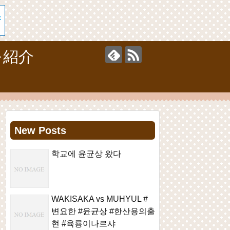
を紹介
New Posts
학교에 윤균상 왔다
WAKISAKA vs MUHYUL #
변요한 #윤균상 #한산용의출
현 #육룡이나르샤