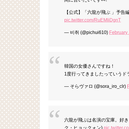
【公式】「六龍が飛ぶ 」予告
pic.twitter.com/RuEMIiDgnT
— 비취 (@pichui610)
February 
韓国の女優さんですね！
1度行ってきましたっていうド
— そらヴァロ (@sora_iro_clr)
六龍が飛ぶは名演の宝庫。好き
ク・ヒョックォン)
pic.twitter