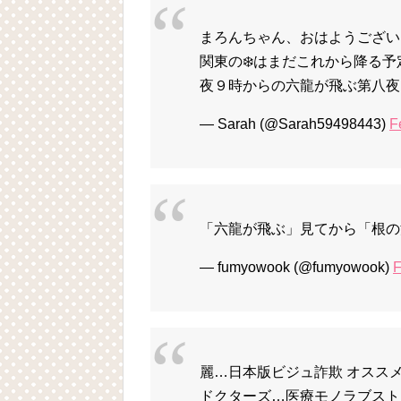
まろんちゃん、おはようござい
関東の❄️はまだこれから降る予定
夜９時からの六龍が飛ぶ第八夜
— Sarah (@Sarah59498443)
F
「六龍が飛ぶ」見てから「根の
— fumyowook (@fumyowook)
F
麗…日本版ビジュ詐欺 オスス
ドクターズ…医療モノラブスト