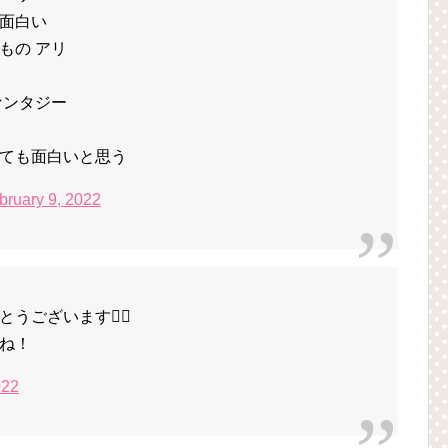
面白い
もの アリ
ァンタジー
ても面白いと思う
bruary 9, 2022
ございます🙇‍♂️
ね！
022