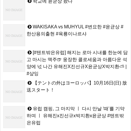
학교에 윤균상 왔다
WAKISAKA vs MUHYUL #변요한 #윤균상 #
한산용의출현 #육룡이나르샤
[#텐트밖은유럽] 해지는 로마 시내를 한눈에 담
고 마시는 맥주🍺 웅장한 콜로세움과 아름다운 석
양에 넋 나간 유해진X진선규X윤균상X박지환⛅ |
#샾잉
【テントの外はヨーロッパ】10月16日(日) 放
送スタート！
유럽 캠핑, 그 마지막 ㅣ 다시 만날 '때'를 기약
하며 ㅣ 유해진x진선규x박지환x윤균상 #텐트밖
은유럽