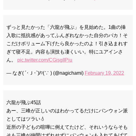
ずっと見たかった「六龍が飛ぶ」を見始めた。1曲の挿
入歌に抵抗感があってふんぎれなかった自分のバカ！そ
こだけボリューム下げたら良かったのよ！引き込まれす
ぎて寝不足。内容も演技も凄くいい。特にユアインさ
ん。
pic.twitter.com/CGisgIIPiu
— なぎ( ´･Ｊ･`)/♡(∵ ) (@nagichami)
February 19, 2022
六龍が飛ぶ45話
あー、三峰が正しいのはわかってるだけにバンウォン派
としてはツラい💧
近所の子どもの喧嘩に例えてたけど、それいうならそも
そも三峰が仲間はずれせずにバンウォンも入れてあげて