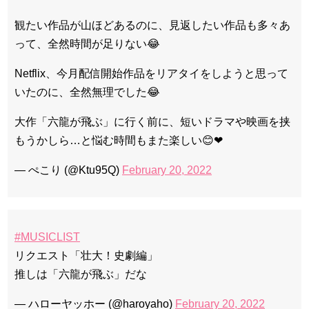
観たい作品が山ほどあるのに、見返したい作品も多々あ
って、全然時間が足りない😂
Netflix、今月配信開始作品をリアタイをしようと思って
いたのに、全然無理でした😂
大作「六龍が飛ぶ」に行く前に、短いドラマや映画を挟
もうかしら…と悩む時間もまた楽しい😊❤
— ぺこり (@Ktu95Q)
February 20, 2022
#MUSICLIST
リクエスト「壮大！史劇編」
推しは「六龍が飛ぶ」だな
— ハローヤッホー (@haroyaho)
February 20, 2022