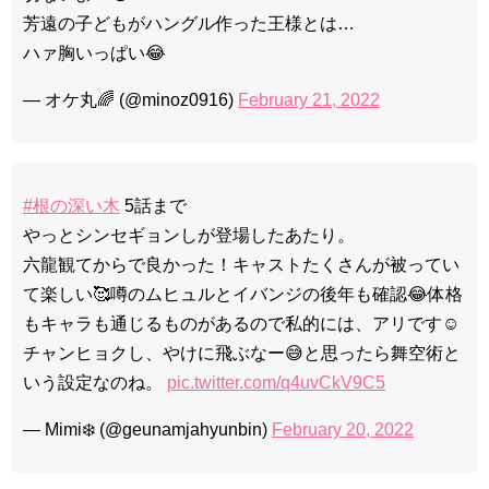
芳遠の子どもがハングル作った王様とは…
ハァ胸いっぱい😂
— オケ丸🌈 (@minoz0916)
February 21, 2022
#根の深い木
5話まで
やっとシンセギョンしが登場したあたり。
六龍観てからで良かった！キャストたくさんが被ってい
て楽しい🥰噂のムヒュルとイバンジの後年も確認😂体格
もキャラも通じるものがあるので私的には、アリです☺️
チャンヒョクし、やけに飛ぶなー😅と思ったら舞空術と
いう設定なのね。
pic.twitter.com/q4uvCkV9C5
— Mimi❄️ (@geunamjahyunbin)
February 20, 2022