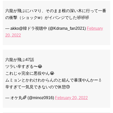
六龍が飛ぶにハマり、そのまま根の深い木に行って一番
の衝撃（ショックw）がイバンジでした🤣🤣🤣
— akko@韓ドラ視聴中 (@Kdrama_fan2021)
February
20, 2022
六龍が飛ぶ47話
ツラい辛すぎる〜😂
これじゃ完全に悪役やん😭
ムミョンとかわけわからんのと組んで暴漢やんかー💧
辛すぎて一気見できないので休憩😓
— オケ丸🌈 (@minoz0916)
February 20, 2022