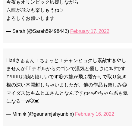
今夜もオリンピック応援しながら
六龍が飛ぶも楽しもうね✨
よろしくお願いします
— Sarah (@Sarah59498443)
February 17, 2022
Hariさぁぁん！ちょっと！チャンヒョクし素敵すぎやし
ませんか😮‍💨テギルからのゴンで漢気と優しさにｺﾛﾘです
💘🤦🏻‍♀️お勧め嬉しいです😆六龍が飛ぶ繋がりで取り急ぎ
根の深い木開封しちゃいましたが、他の作品も楽しみ😍
マイダスはキムヒエさんとなんですね👀✍️ちゃら系も気
になるーw🤭💓
— Mimi❄️ (@geunamjahyunbin)
February 16, 2022