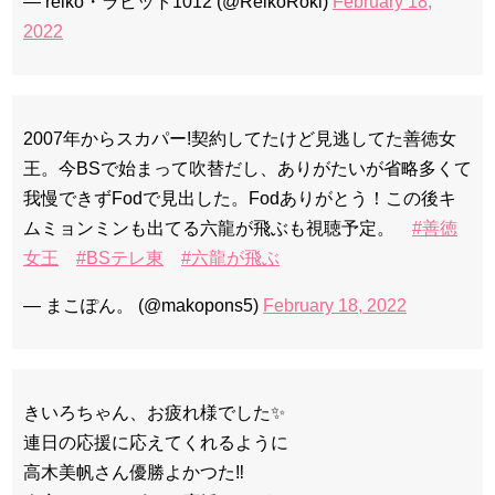
— reiko・ラビット1012 (@ReikoRoki)
February 18,
2022
2007年からスカパー!契約してたけど見逃してた善徳女
王。今BSで始まって吹替だし、ありがたいが省略多くて
我慢できずFodで見出した。Fodありがとう！この後キ
ムミョンミンも出てる六龍が飛ぶも視聴予定。
#善徳
女王
#BSテレ東
#六龍が飛ぶ
— まこぽん。 (@makopons5)
February 18, 2022
きいろちゃん、お疲れ様でした✨
連日の応援に応えてくれるように
高木美帆さん優勝よかつた‼️