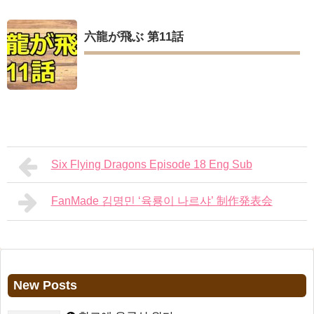
六龍が飛ぶ 第11話
Six Flying Dragons Episode 18 Eng Sub
FanMade 김명민 ‘육룡이 나르샤’ 制作発表会
New Posts