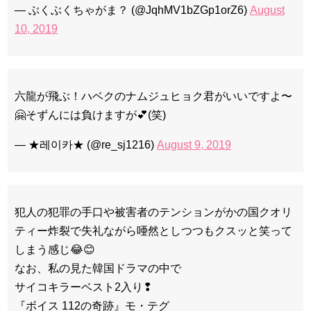
— ぶくぶくちゃがま？ (@JqhMV1bZGp1orZ6)
August
10, 2019
六龍が飛ぶ！ハベクのナムジュヒョク君がいいですよ〜
🤗そずんには負けますが💕(笑)
— ★레이카★ (@re_sj1216)
August 9, 2019
犯人の犯罪の手口や被害者のテンションがかの国クオリ
ティー炸裂で失礼ながら唖然としつつもクスッと笑って
しまう感じ😂😊
なお、私の見た韓国ドラマの中で
サイコキラーベスト2入り❢
『ボイス 112の奇跡』モ・テグ