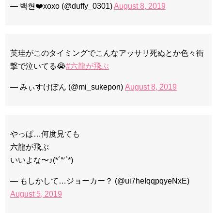
— 백현❤️xoxo (@duffy_0301)
August 8, 2019
英珪がこのタイミングでこんなアッサリ死ぬとか色々衝
撃で泣いてる😭
#六龍が飛ぶ
— みぃすけぽん (@mi_sukepon)
August 8, 2019
やっぱ…何度見ても
六龍が飛ぶ
いいよな〜♪(*´꒳`*)
— もしかして…ジョーカー？ (@ui7heIqqpqyeNxE)
August 5, 2019