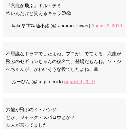
『六龍が飛ぶ』キル・テミ
怖いんだけど笑えるキャラ😈😱
— kako🎐👘🎋油小路 (@ranraran_flower)
August 9, 2019
不思議なドラマでしたよね、プニが、でてくる、六龍が
飛ぶのセギョンちゃんの役名で、登場だもんね。ソ・ジ
へちゃんが、かわいそうな役でしたよね。😁
— ふーぴん (@fu_pin_rock)
August 9, 2019
六龍が飛ぶのイ・バンジ
とか、ジャック・スパロウとか？
友人が言ってました