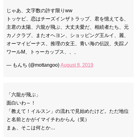
じゃあ、文字数の許す限りww
トッケビ、恋はチーズインザトラップ、君を憶えてる、
主君の太陽、六龍が飛ぶ、大丈夫愛だ、相続者たち、元
カノクラブ、またオヘヨン、ショッピング王ルイ、麗、
オーマイビーナス、推理の女王、青い海の伝説、失踪ノ
ワールM、トゥーカップス、、、
— もんち (@mottangoo)
August 8, 2019
「六龍が飛ぶ」
面白いわ～！
「教えて！イルスン」の流れで見始めたけど。ただ地位
と名前とかがイマイチわからん（笑）
まぁ、そこは何とか…