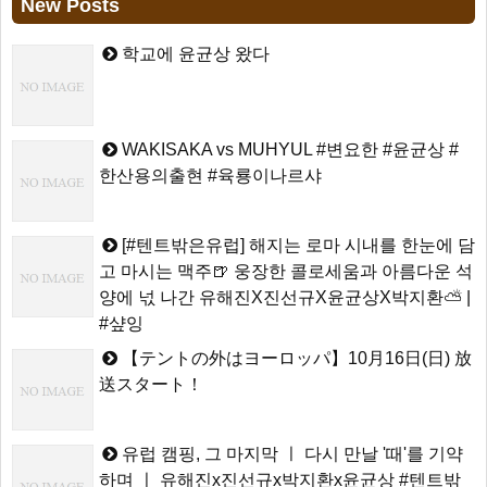
New Posts
학교에 윤균상 왔다
WAKISAKA vs MUHYUL #변요한 #윤균상 #
한산용의출현 #육룡이나르샤
[#텐트밖은유럽] 해지는 로마 시내를 한눈에 담
고 마시는 맥주🍺 웅장한 콜로세움과 아름다운 석
양에 넋 나간 유해진X진선규X윤균상X박지환⛅ |
#샾잉
【テントの外はヨーロッパ】10月16日(日) 放
送スタート！
유럽 캠핑, 그 마지막 ㅣ 다시 만날 '때'를 기약
하며 ㅣ 유해진x진선규x박지환x윤균상 #텐트밖