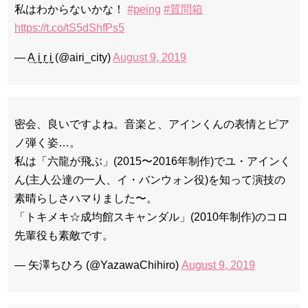
私はわからないかな！
#peing
#質問箱
https://t.co/tS5dShfPs5
— A̤̮ i̤̮ r̤̮ i̤̮ (@airi_city)
August 9, 2019
密会、良いですよね。音楽と、アインくんの表情とピア
ノ弾く姿…。
私は「六龍が飛ぶ」(2015〜2016年制作)でユ・アインく
ん(主人公達の一人、イ・バンウォン役)を知って演技の
素晴らしさハマりました〜。
「トキメキ☆成均館スキャンダル」(2010年制作)のコロ
先輩役も素敵です。
— 矢澤ちひろ (@YazawaChihiro)
August 9, 2019