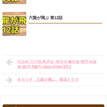
六龍が飛ぶ 第12話
미스터 기간제 윤균상, 정수아 몰카로 꽉찬 비밀
방 발견! #필카 class of lies EP.2
オカリナ 六龍が飛ぶ 韓流ドラマ