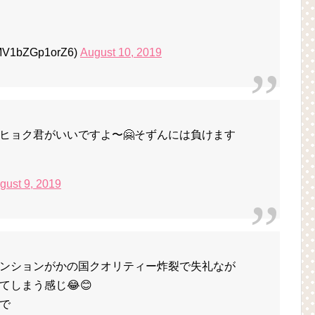
1bZGp1orZ6)
August 10, 2019
ヒョク君がいいですよ〜🤗そずんには負けます
gust 9, 2019
ンションがかの国クオリティー炸裂で失礼なが
しまう感じ😂😊
で