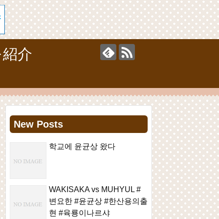
を紹介
New Posts
학교에 윤균상 왔다
WAKISAKA vs MUHYUL #
변요한 #윤균상 #한산용의출
현 #육룡이나르샤