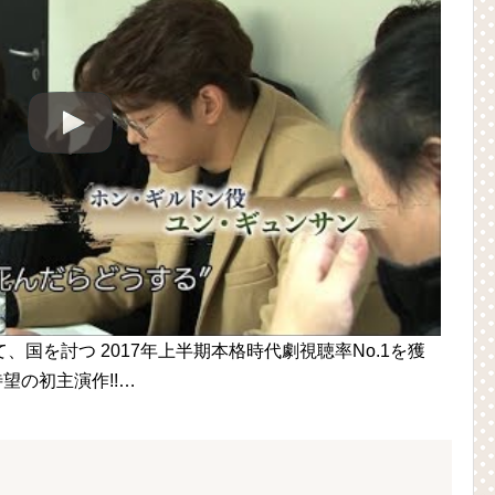
国を討つ 2017年上半期本格時代劇視聴率No.1を獲
望の初主演作!!…