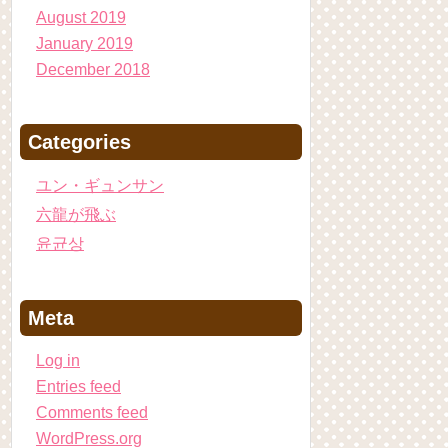
August 2019
January 2019
December 2018
Categories
ユン・ギュンサン
六龍が飛ぶ
윤균상
Meta
Log in
Entries feed
Comments feed
WordPress.org