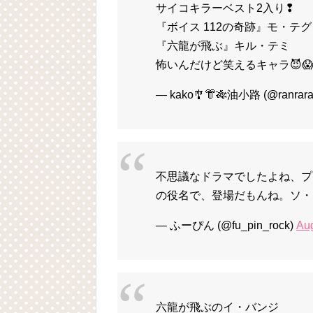
サイコキラーベスト2入り❢
『ボイス 112の奇跡』モ・テグ
『六龍が飛ぶ』キル・テミ
怖いんだけど笑えるキャラ😈
— kako🎐👘🎋油小路 (@ranrara
不思議なドラマでしたよね、プ
の役名で、登場だもんね。ソ・
— ふーぴん (@fu_pin_rock)
Aug
六龍が飛ぶのイ・バンジ