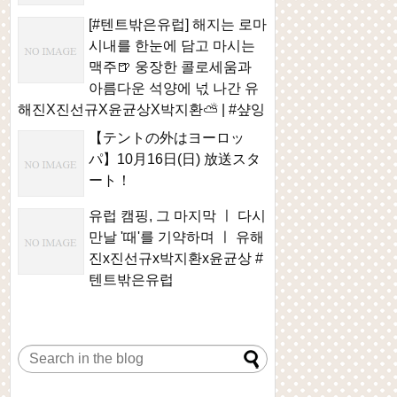
[#텐트밖은유럽] 해지는 로마
시내를 한눈에 담고 마시는
맥주🍺 웅장한 콜로세움과
아름다운 석양에 넋 나간 유
해진X진선규X윤균상X박지환⛅ | #샾잉
【テントの外はヨーロッ
パ】10月16日(日) 放送スタ
ート！
유럽 캠핑, 그 마지막 ㅣ 다시
만날 '때'를 기약하며 ㅣ 유해
진x진선규x박지환x윤균상 #
텐트밖은유럽