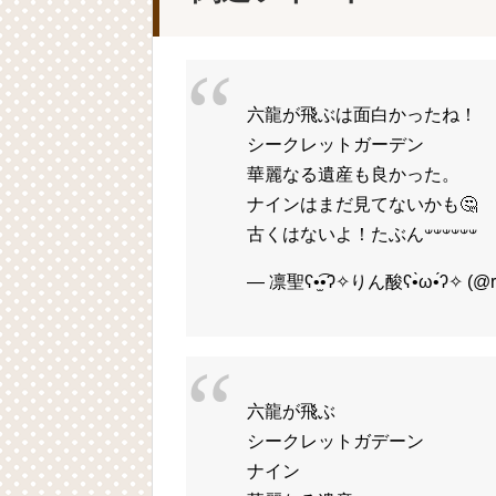
六龍が飛ぶは面白かったね！
シークレットガーデン
華麗なる遺産も良かった。
ナインはまだ見てないかも🤔
古くはないよ！たぶん𐤔𐤔𐤔𐤔𐤔𐤔
— 凛聖ʕ•̫͡•ʔ✧りん酸ʕ•̀ω•́ʔ✧ (@r
六龍が飛ぶ
シークレットガデーン
ナイン