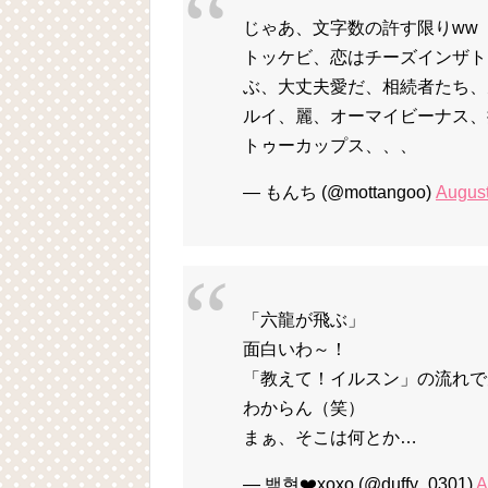
じゃあ、文字数の許す限りww
トッケビ、恋はチーズインザト
ぶ、大丈夫愛だ、相続者たち、
ルイ、麗、オーマイビーナス、
トゥーカップス、、、
— もんち (@mottangoo)
August
「六龍が飛ぶ」
面白いわ～！
「教えて！イルスン」の流れで
わからん（笑）
まぁ、そこは何とか…
— 백현❤️xoxo (@duffy_0301)
A