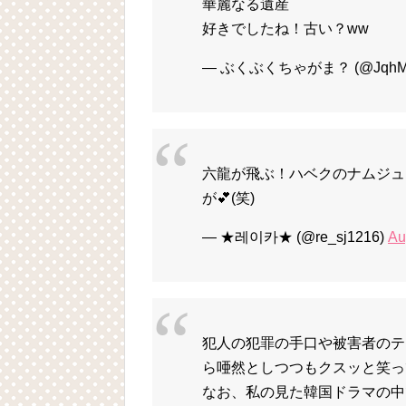
華麗なる遺産
好きでしたね！古い？ww
— ぶくぶくちゃがま？ (@JqhMV
六龍が飛ぶ！ハベクのナムジュ
が💕(笑)
— ★레이카★ (@re_sj1216)
Au
犯人の犯罪の手口や被害者のテ
ら唖然としつつもクスッと笑って
なお、私の見た韓国ドラマの中