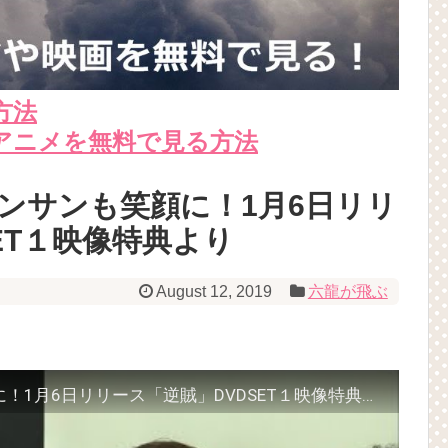
方法
アニメを無料で見る方法
ンサンも笑顔に！1月6日リリ
ET１映像特典より
August 12, 2019
六龍が飛ぶ
子役ギルドンにギュンサンも笑顔に！1月6日リリース「逆賊」DVDSET１映像特典より