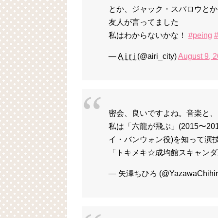
とか、ジャック・スパロウとか
友人が言ってました
私はわからないかな！
#peing
— A̤̮ i̤̮ r̤̮ i̤̮ (@airi_city)
August 9, 
密会、良いですよね。音楽と、
私は「六龍が飛ぶ」(2015〜2
イ・バンウォン役)を知って演
「トキメキ☆成均館スキャンダル
— 矢澤ちひろ (@YazawaChihir