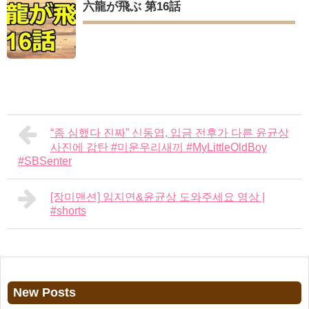
六龍が飛ぶ 第16話
“좀 심했다 진짜” 신동엽, 입금 전후가 다른 윤균상
사진에 감탄 #미운우리새끼 #MyLittleOldBoy
#SBSenter
[장미맨션] 임지연&윤균상 도와주세요 영상 |
#shorts
New Posts