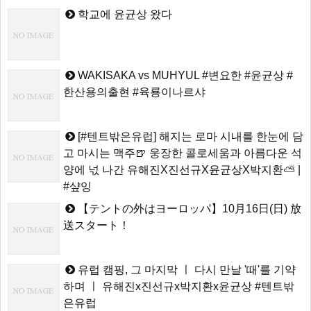
학교에 윤균상 왔다
WAKISAKA vs MUHYUL #변요한 #윤균상 #
한산용의출현 #육룡이나르샤
[#텐트밖은유럽] 해지는 로마 시내를 한눈에 담
고 마시는 맥주🍺 웅장한 콜로세움과 아름다운 석
양에 넋 나간 유해진X진선규X윤균상X박지환⛅ |
#샾잉
【テントの外はヨーロッパ】10月16日(日) 放
送スタート！
유럽 캠핑, 그 마지막 ㅣ 다시 만날 '때'를 기약
하며 ㅣ 유해진x진선규x박지환x윤균상 #텐트밖
은유럽