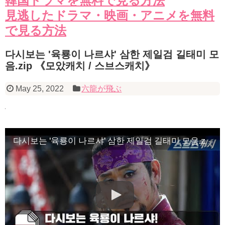
韓国ドラマを無料で見る方法
見逃したドラマ・映画・アニメを無料
で見る方法
다시보는 '육룡이 나르샤' 삼한 제일검 길태미 모
음.zip 《모았캐치 / 스브스캐치》
May 25, 2022
六龍が飛ぶ
다시보는 '육룡이 나르샤' 삼한 제일검 길태미 모음.zip 《모았캐치 / 스브스캐치》