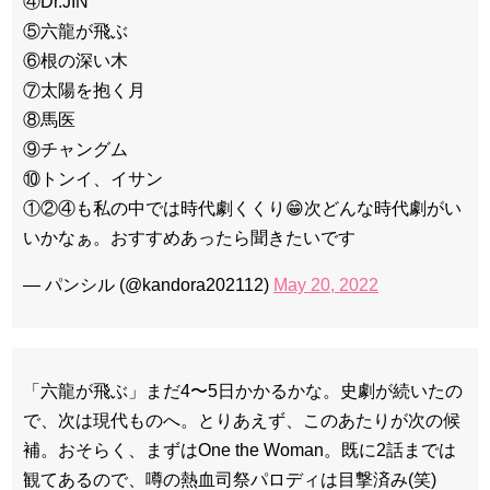
④Dr.JIN
⑤六龍が飛ぶ
⑥根の深い木
⑦太陽を抱く月
⑧馬医
⑨チャングム
⑩トンイ、イサン
①②④も私の中では時代劇くくり😁次どんな時代劇がい
いかなぁ。おすすめあったら聞きたいです
— パンシル (@kandora202112)
May 20, 2022
「六龍が飛ぶ」まだ4〜5日かかるかな。史劇が続いたの
で、次は現代ものへ。とりあえず、このあたりが次の候
補。おそらく、まずはOne the Woman。既に2話までは
観てあるので、噂の熱血司祭パロディは目撃済み(笑)