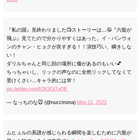
『私の国』見終わりました📺ストーリーは…🤤『六龍が
飛ぶ』見てたので分かりやすくはあった。イ・バンウォ
ンのチャン・ヒョクが良すぎる！！演技巧い、瞬きしな
い！
ダリルちゃんと同じ顔の場所に傷があるのもいい💕
ちっちゃいし、リックの声なのに全然リックしてなくて
受けくさい…キャラ的には💯！
pic.twitter.com/lO63QjTvQE
— なっちのな🐭 (@nuccinona)
May 21, 2022
ムヒュルの系譜が感じられる瞬間を楽しむために六龍が