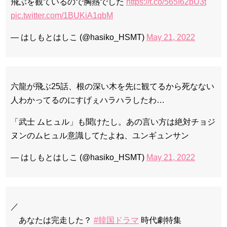
飛ぶを観ているので胸熱でした
https://t.co/565I62pU3t
pic.twitter.com/1BUKiA1qbM
— はしもとはしこ (@hasiko_HSMT)
May 21, 2022
六龍が飛ぶ25話、根の深い木を先に観てるから死なない
人わかってるのにすげぇハラハラしたわ…
「武士 ムヒュル」も聞けたし。あの言い方は絶対チョジ
ヌンのムヒュル意識してたよね、ユンギュンサン
— はしもとはしこ (@hasiko_HSMT)
May 21, 2022
／
あなたは完走した？
#韓国ドラマ
時代劇特集