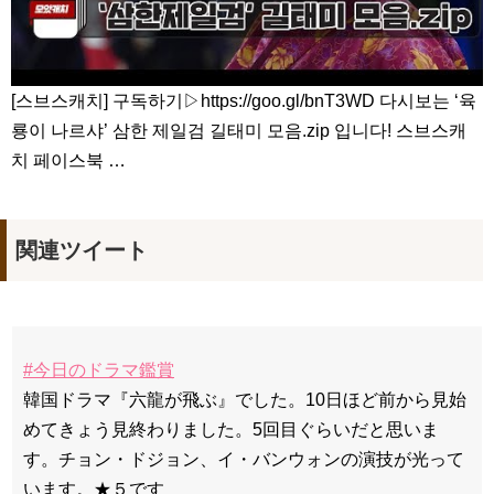
[스브스캐치] 구독하기▷https://goo.gl/bnT3WD 다시보는 ‘육
룡이 나르샤’ 삼한 제일검 길태미 모음.zip 입니다! 스브스캐
치 페이스북 …
関連ツイート
#今日のドラマ鑑賞
韓国ドラマ『六龍が飛ぶ』でした。10日ほど前から見始
めてきょう見終わりました。5回目ぐらいだと思いま
す。チョン・ドジョン、イ・バンウォンの演技が光って
います。★５です