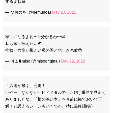
するよね😅
— なおのあ (@nemunoa)
May 23, 2022
家宝になるよね〜✨分かるわ〜😍
私も家宝揃えたい💕
推奴と六龍が飛ぶと私の国と悲しき恋歌😍
— 미소🐈miso (@misooriginal)
May 22, 2022
「六龍が飛ぶ」完走！
いやー、なかなかヘビィメタルでした(笑) 重厚で見応え
ありましたな。「根の深い木」を直前に観ておいて正
解！と思えるシーンもいくつか。特に最終話(笑)