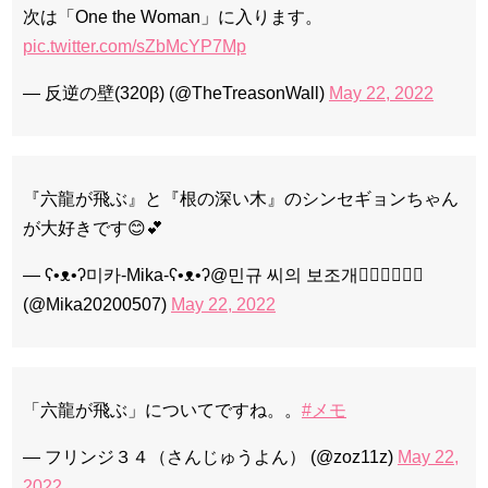
次は「One the Woman」に入ります。
pic.twitter.com/sZbMcYP7Mp
— 反逆の壁(320β) (@TheTreasonWall)
May 22, 2022
『六龍が飛ぶ』と『根の深い木』のシンセギョンちゃん
が大好きです😊💕
— ʕ•ᴥ•ʔ미카-Mika-ʕ•ᴥ•ʔ@민규 씨의 보조개🧏🏻‍♂️🧏🏻‍♀️
(@Mika20200507)
May 22, 2022
「六龍が飛ぶ」についてですね。。
#メモ
— フリンジ３４（さんじゅうよん） (@zoz11z)
May 22,
2022