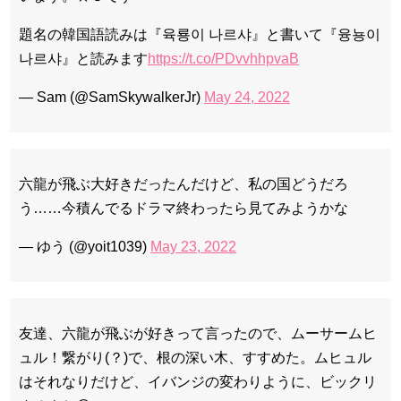
題名の韓国語読みは『육룡이 나르샤』と書いて『융뇽이
나르샤』と読みます
https://t.co/PDvvhhpvaB
— Sam (@SamSkywalkerJr)
May 24, 2022
六龍が飛ぶ大好きだったんだけど、私の国どうだろ
う……今積んでるドラマ終わったら見てみようかな
— ゆう (@yoit1039)
May 23, 2022
友達、六龍が飛ぶが好きって言ったので、ムーサームヒ
ュル！繋がり(？)で、根の深い木、すすめた。ムヒュル
はそれなりだけど、イバンジの変わりように、ビックリ