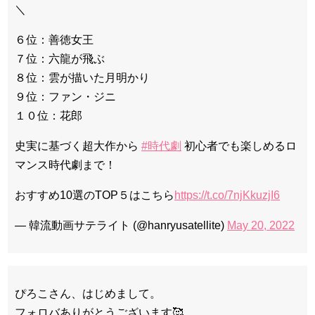
＼
６位：善徳女王
７位：六龍が飛ぶ
８位：雲が描いた月明かり
９位：ファン・ジニ
１０位：花郎
史実に基づく超大作から
#時代劇
初心者でも楽しめるロ
マンス時代劇まで！
おすすめ10選のTOP５はこちら
https://t.co/7njKkuzjI6
— 韓流動画サテライト (@hanryusatellite)
May 20, 2022
ぴろこさん、はじめまして。
フォロバありがとうございます🥰