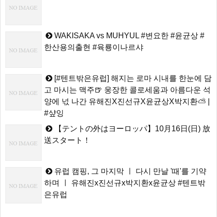
WAKISAKA vs MUHYUL #변요한 #윤균상 #
한산용의출현 #육룡이나르샤
[#텐트밖은유럽] 해지는 로마 시내를 한눈에 담
고 마시는 맥주🍺 웅장한 콜로세움과 아름다운 석
양에 넋 나간 유해진X진선규X윤균상X박지환⛅ |
#샾잉
【テントの外はヨーロッパ】10月16日(日) 放
送スタート！
유럽 캠핑, 그 마지막 ㅣ 다시 만날 '때'를 기약
하며 ㅣ 유해진x진선규x박지환x윤균상 #텐트밖
은유럽