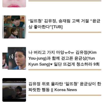
‘일뜨청’ 김유정, 송재림 고백 거절 “윤균
상 좋아한다”[TUB]
나 버리고 가지 마앙ㅠ0ㅠ 김유정(Kim
You-jung)과 함께 걷고픈 윤균상(Yun
Kyun Sang)♥ 일단 뜨겁게 청소하라 9회
김유정 위로 올라탄 ‘일뜨청’ 윤균상이 한
짜릿한 행동 || Korea News