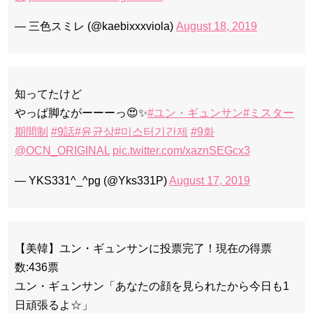
— 三色スミレ (@kaebixxxviola)
August 18, 2019
知ってたけど
やっぱ脚ながーーーっ😍✨
#ユン・ギュンサン
#ミスター
期間制
#9話
#윤균상
#미스터기간제
#9화
@OCN_ORIGINAL
pic.twitter.com/xaznSEGcx3
— YKS331^_^pg (@Yks331P)
August 17, 2019
【美韓】ユン・ギュンサンに投票完了！現在の得票
数:436票
ユン・ギュンサン「あなたの顔を見られたから今日も1
日頑張るよ☆」