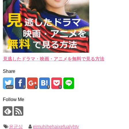
見逃したドラマ・映画・アニメを無料で見る方法
Share
error
0
0
Follow Me
윤균상
eimuhihehaixefualyhty