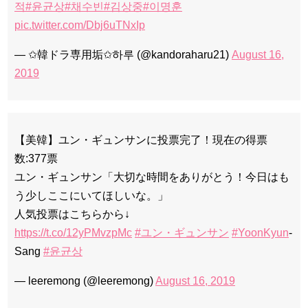
적
#윤균상
#채수빈
#김상중
#이명훈
pic.twitter.com/Dbj6uTNxIp
— ✩韓ドラ専用垢✩하루 (@kandoraharu21)
August 16,
2019
【美韓】ユン・ギュンサンに投票完了！現在の得票
数:377票
ユン・ギュンサン「大切な時間をありがとう！今日はも
う少しここにいてほしいな。」
人気投票はこちらから↓
https://t.co/12yPMvzpMc
#ユン・ギュンサン
#YoonKyun
-
Sang
#윤균상
— leeremong (@leeremong)
August 16, 2019