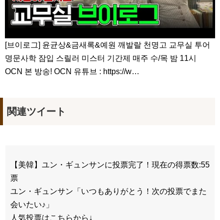
[브이로그] 윤균상&금새록&예원 깨발랄 천명고 교무실 투어
명문사학 잠입 스릴러 미스터 기간제 매주 수/목 밤 11시
OCN 본 방송! OCN 유튜브 : https://w…
関連ツイート
【美韓】ユン・ギュンサンに投票完了！現在の得票数:55
票
ユン・ギュンサン「いつもありがとう！次の投票でまた
会いたい♪」
人気投票はこちらから↓