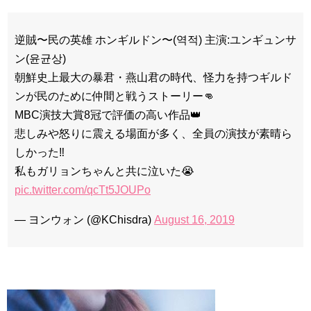
逆賊〜民の英雄 ホンギルドン〜(역적) 主演:ユンギュンサ
ン(윤균상)
朝鮮史上最大の暴君・燕山君の時代、怪力を持つギルド
ンが民のために仲間と戦うストーリー👊
MBC演技大賞8冠で評価の高い作品👑
悲しみや怒りに震える場面が多く、全員の演技が素晴ら
しかった‼️
私もガリョンちゃんと共に泣いた😭
pic.twitter.com/qcTt5JOUPo
— ヨンウォン (@KChisdra)
August 16, 2019