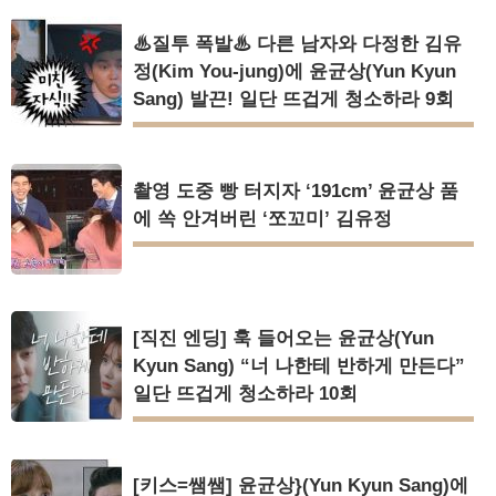
♨질투 폭발♨ 다른 남자와 다정한 김유
정(Kim You-jung)에 윤균상(Yun Kyun
Sang) 발끈! 일단 뜨겁게 청소하라 9회
촬영 도중 빵 터지자 ‘191cm’ 윤균상 품
에 쏙 안겨버린 ‘쪼꼬미’ 김유정
[직진 엔딩] 훅 들어오는 윤균상(Yun
Kyun Sang) “너 나한테 반하게 만든다”
일단 뜨겁게 청소하라 10회
[키스=쌤쌤] 윤균상}(Yun Kyun Sang)에