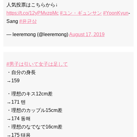
人気投票はこちらから↓
https://t.co/12yPMvzpMc
#ユン・ギュンサン
#YoonKyun
-
Sang
#윤균상
— leeremong (@leeremong)
August 17, 2019
#男子は引いて女子は足して
・自分の身長
→159
・理想のキス12cm差
→171 텐
・理想のカップル15cm差
→174 동해
・理想のなでなで16cm差
→175 태용