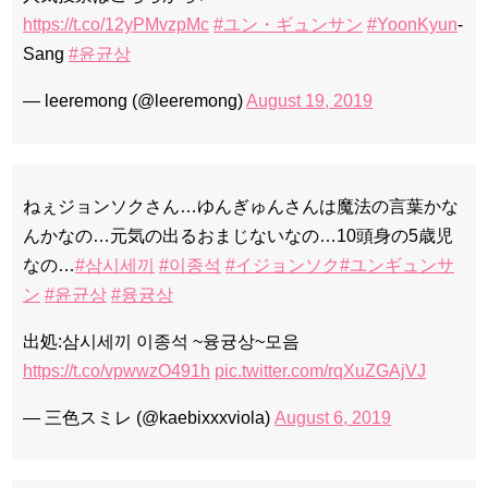
https://t.co/12yPMvzpMc
#ユン・ギュンサン
#YoonKyun
-
Sang
#윤균상
— leeremong (@leeremong)
August 19, 2019
ねぇジョンソクさん…ゆんぎゅんさんは魔法の言葉かな
んかなの…元気の出るおまじないなの…10頭身の5歳児
なの…
#삼시세끼
#이종석
#イジョンソク
#ユンギュンサ
ン
#윤균상
#융귱상
出処:삼시세끼 이종석 ~융귱상~모음
https://t.co/vpwwzO491h
pic.twitter.com/rqXuZGAjVJ
— 三色スミレ (@kaebixxxviola)
August 6, 2019