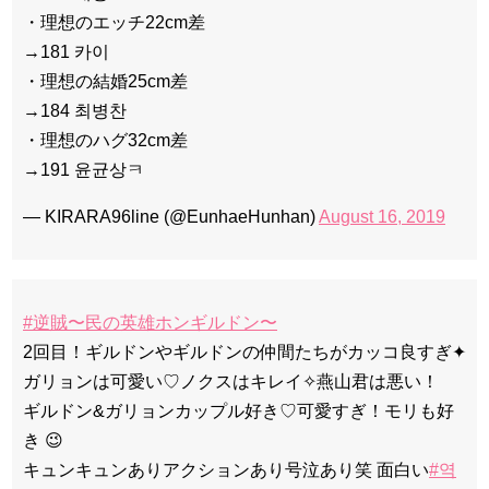
・理想のエッチ22cm差
→181 카이
・理想の結婚25cm差
→184 최병찬
・理想のハグ32cm差
→191 윤균상ㅋ
— KIRARA96line (@EunhaeHunhan)
August 16, 2019
#逆賊〜民の英雄ホンギルドン〜
2回目！ギルドンやギルドンの仲間たちがカッコ良すぎ✦
ガリョンは可愛い♡ノクスはキレイ✧燕山君は悪い！
ギルドン&ガリョンカップル好き♡可愛すぎ！モリも好
き 😉
キュンキュンありアクションあり号泣あり笑 面白い
#역