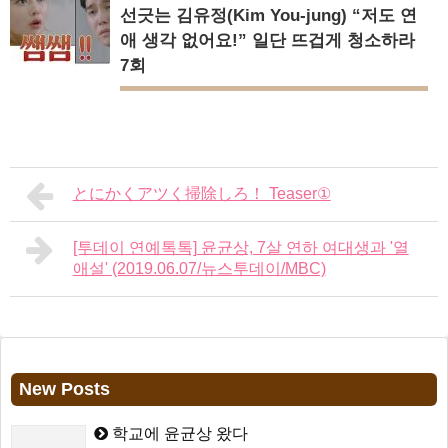
선긋는 김유정(Kim You-jung) “저도 연
애 생각 없어요!” 일단 뜨겁게 청소하라
7회
とにかくアツく掃除しろ！ Teaser①
[투데이 연예톡톡] 윤균상, 7살 연하 여대생과 '열
애설' (2019.06.07/뉴스투데이/MBC)
New Posts
학교에 윤균상 왔다