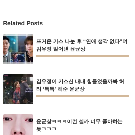
Related Posts
뜨거운 키스 나눈 후 “연애 생각 없다”며
김유정 밀어낸 윤균상
김유정이 키스신 내내 힘들었을까봐 허
리 ‘톡톡’ 해준 윤균상
윤균상ㅋㅋㅋ이런 셀카 너무 좋아하는
듯ㅋㅋㅋ