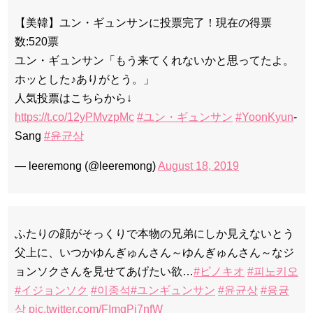
【美韓】ユン・ギュンサンに投票完了！現在の得票
数:520票
ユン・ギュンサン「もう来てくれないかと思ってたよ。
ホッとした♪ありがとう。」
人気投票はこちらから↓
https://t.co/12yPMvzpMc
#ユン・ギュンサン
#YoonKyun
-
Sang
#윤균상
— leeremong (@leeremong)
August 18, 2019
ふたりの顔がそっくりで本物の兄弟にしか見えないとう
父上に、いつかゆんぎゅんさん～ゆんぎゅんさん～なジ
ョンソクさんを見せてあげたい欲…
#ピノキオ
#피노키오
#イジョンソク
#이종석
#ユンギュンサン
#윤균상
#융귱
상
pic.twitter.com/FImgPi7nfW