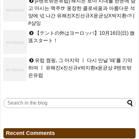
[#텐트밖은유럽] 해지는 로마 시내를 한눈에 담
고 마시는 맥주🍺 웅장한 콜로세움과 아름다운 석
양에 넋 나간 유해진X진선규X윤균상X박지환⛅ |
#샾잉
【テントの外はヨーロッパ】10月16日(日) 放
送スタート！
유럽 캠핑, 그 마지막 ㅣ 다시 만날 '때'를 기약
하며 ㅣ 유해진x진선규x박지환x윤균상 #텐트밖
은유럽
Recent Comments