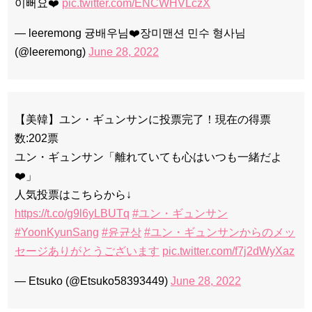
이뻐요❤️
pic.twitter.com/ENCWHVLczX
— leeremong 귱배우님❤️장미맨션 민수 형사님
(@leeremong)
June 28, 2022
【美韓】ユン・ギュンサンに投票完了！現在の得票
数:202票
ユン・ギュンサン「離れていても心はいつも一緒だよ
❤️」
人気投票はこちらから↓
https://t.co/g9l6yLBUTq
#ユン・ギュンサン
#YoonKyunSang
#윤균상
#ユン・ギュンサンからのメッ
セージありがとうございます
pic.twitter.com/f7j2dWyXaz
— Etsuko (@Etsuko58393449)
June 28, 2022