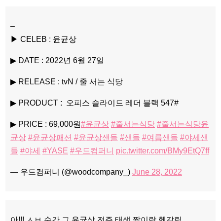
–
▶ CELEB : 윤균상
▶ DATE : 2022년 6월 27일
▶ RELEASE : tvN / 줄 서는 식당
▶ PRODUCT : 오피스 슬라이드 레더 블랙 547#
▶ PRICE : 69,000원
#윤균상
#줄서는식당
#줄서는식당윤
균상
#윤균상패션
#윤균상샌들
#샌들
#여름샌들
#야세샌
들
#야세
#YASE
#우드컴퍼니
pic.twitter.com/BMy9EtQ7ff
— 우드컴퍼니 (@woodcompany_)
June 28, 2022
아!!! ㅅㅂ 순간 그 윤균상 전주 태생 짤이랑 헷갈림