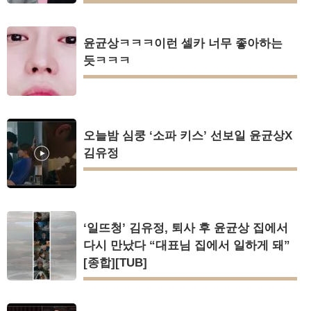
윤균상ㅋㅋㅋ이런 셀카 너무 좋아하는
듯ㅋㅋㅋ
오늘밤 심쿵 ‘소파 키스’ 선보일 윤균상X
김유정
‘일뜨청’ 김유정, 퇴사 후 윤균상 집에서
다시 만났다 “대표님 집에서 일하게 돼”
[종합][TUB]