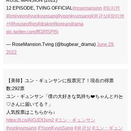
ROSE MANSION (2022)
12 EPISODE, TVING OFFICIAL
#rosemansion
#임지연
#limjiyeon
#yunkyunsang
#yoonkyunsang
#윤균상
#장미맨
션
#houseoflies
#drakor
#koreandrama
pic.twitter.com/ffGRfSPt5j
— RoseMansion.Tving (@bugbear_drama)
June 29,
2022
【美韓】ユン・ギュンサンに投票完了！現在の得票
数:292票
ユン・ギュンサン「僕の大好きな気持ち❤️ちゃんと카논
♡さんに届いてる？」
人気投票はこちらから↓
https://t.co/AlQJDfJxm2
#ユン・ギュンサン
#yunkyunsang
#YoonKyunSang
#윤균상
#ユン・ギュン