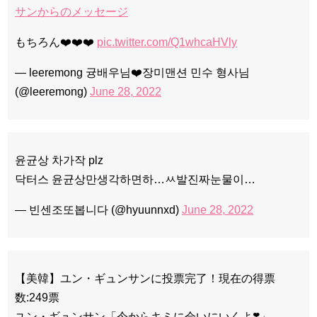
サンからのメッセージ
もちろん❤️❤️❤️
pic.twitter.com/Q1whcaHVly
— leeremong 귱배우님❤️장미맨션 민수 형사님
(@leeremong)
June 28, 2022
윤균상 차가작 plz
닥터스 윤균상만생각하면하…ㅆ발진짜눈물이…
— 빈센조또봅니다 (@hyuunnxd)
June 28, 2022
【美韓】ユン・ギュンサンに投票完了！現在の得票
数:249票
ユン・ギュンサン「今からキミに会いにいくよ❣️」