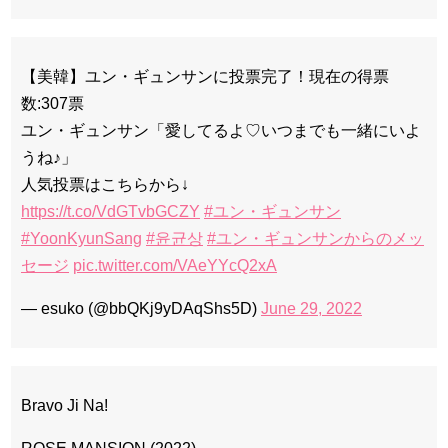
【美韓】ユン・ギュンサンに投票完了！現在の得票
数:307票
ユン・ギュンサン「愛してるよ♡いつまでも一緒にいよ
うね♪」
人気投票はこちらから↓
https://t.co/VdGTvbGCZY
#ユン・ギュンサン
#YoonKyunSang
#윤균상
#ユン・ギュンサンからのメッ
セージ
pic.twitter.com/VAeYYcQ2xA
— esuko (@bbQKj9yDAqShs5D)
June 29, 2022
Bravo Ji Na!