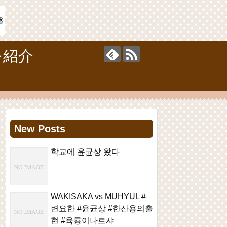
を紹介
New Posts
학교에 윤균상 왔다
WAKISAKA vs MUHYUL #
변요한 #윤균상 #한산용의출
현 #육룡이나르샤