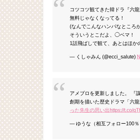
コツコツ観てきた韓ドラ『六龍
無料じゃなくなってる！
(なんでこんなハンパなところ
そういうとこだよ、◯ベマ！
1話飛ばしで観て、あとはほか
— くしゃみん (@ecci_salute)
N
アメブロを更新しました。 『
創期を描いた歴史ドラマ「六
った先生の思い出
https://t.co/q
— ゆうな（相互フォロー100％） 