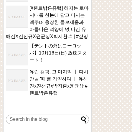
[#텐트밖은유럽] 해지는 로마
시내를 한눈에 담고 마시는
맥주🍺 웅장한 콜로세움과
아름다운 석양에 넋 나간 유
해진X진선규X윤균상X박지환⛅ | #샾잉
【テントの外はヨーロッ
パ】10月16日(日) 放送スタ
ート！
유럽 캠핑, 그 마지막 ㅣ 다시
만날 '때'를 기약하며 ㅣ 유해
진x진선규x박지환x윤균상 #
텐트밖은유럽