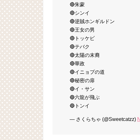
🔴朱蒙
🔴シンイ
🔴逆賊ホンギルドン
🔴王女の男
🔴トッケビ
🔴テバク
🔴太陽の末裔
🔴華政
🔴イニョプの道
🔴秘密の扉
🔴イ・サン
🔵六龍が飛ぶ
🔵トンイ
— さくらちゃ (@Sweetcatzz)
N