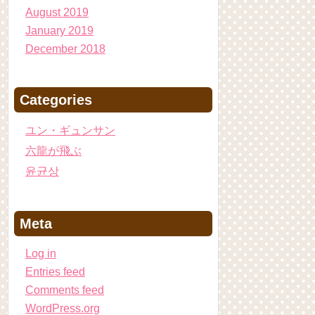
August 2019
January 2019
December 2018
Categories
ユン・ギュンサン
六龍が飛ぶ
윤균상
Meta
Log in
Entries feed
Comments feed
WordPress.org