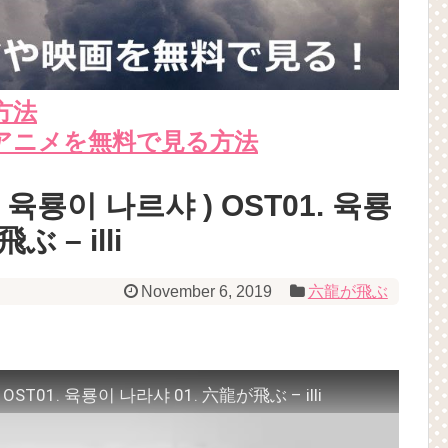
方法
アニメを無料で見る方法
ns( 육룡이 나르샤 ) OST01. 육룡
 – illi
November 6, 2019
六龍が飛ぶ
 ) OST01. 육룡이 나라샤 01. 六龍が飛ぶ – illi