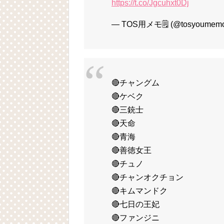
https://t.co/Jgcuhxt0Dj
— TOS用メモ🗒️ (@tosyoumem
🔴チャングム
🔴ケベク
🔴三銃士
🔴天命
🔴青海
🔴善徳女王
🔴チュノ
🔴チャンオクチョン
🔴キムマンドク
🔴七日の王妃
🔴ファンジニ