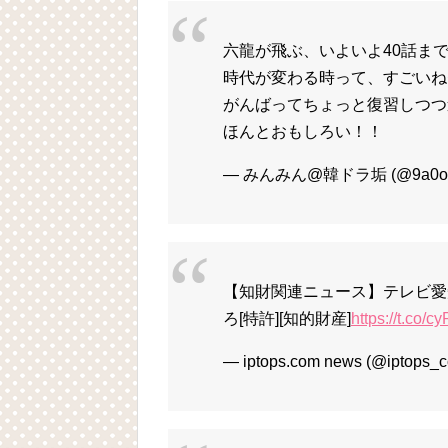
六龍が飛ぶ、いよいよ40話ま
時代が変わる時って、すごいね
がんばってちょっと復習しつつ
ほんとおもしろい！！
— みんみん@韓ドラ垢 (@9a0ov
【知財関連ニュース】テレビ愛知
ろ[特許][知的財産]
https://t.co/
— iptops.com news (@iptops