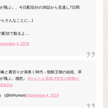
が飛ぶ』、今日配信分の38話から見逃し7日間
からそんなことに…)
の配信で観るよ…
ovember 4, 2019
謀略と裏切りが渦巻く時代－朝鮮王朝の始祖、草
龍が飛ぶ」感想』
#かんたん投稿
#学生の時怖か
TftDbZlrx
(@InHumon)
November 4, 2019