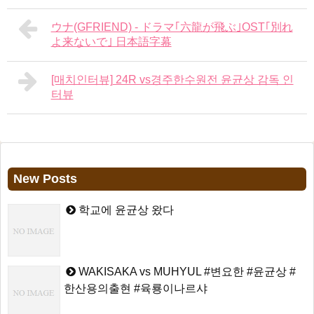
ウナ(GFRIEND) - ドラマ｢六龍が飛ぶ｣OST｢別れ
よ来ないで｣ 日本語字幕
[매치인터뷰] 24R vs경주한수원전 윤균상 감독 인
터뷰
New Posts
학교에 윤균상 왔다
WAKISAKA vs MUHYUL #변요한 #윤균상 #
한산용의출현 #육룡이나르샤