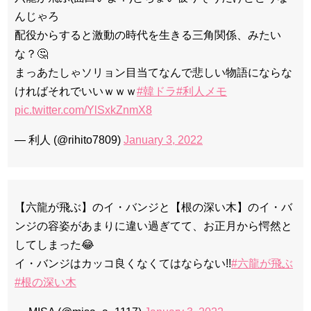
んじゃろ
配役からすると激動の時代を生きる三角関係、みたい
な？🤔
まっあたしゃソリョン目当てなんで悲しい物語にならな
ければそれでいいｗｗｗ
#韓ドラ
#利人メモ
pic.twitter.com/YlSxkZnmX8
— 利人 (@rihito7809)
January 3, 2022
【六龍が飛ぶ】のイ・バンジと【根の深い木】のイ・バ
ンジの容姿があまりに違い過ぎてて、お正月から愕然と
してしまった😂
イ・バンジはカッコ良くなくてはならない!!
#六龍が飛ぶ
#根の深い木