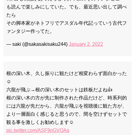
も読んで楽しみにしていた。でも、最近思い出して調べ
たら
その脚本家がネトフリでアスダル年代記っていう古代フ
ァンタジー作ってた。
— saki (@sakasakisaku244)
January 2, 2022
根の深い木、久し振りに観たけど相変わらず面白かった
☺️
六龍が飛ぶ→根の深い木のセットは鉄板だよね👍
根の深い木の方が先に制作された作品だけど、時系列的
には六龍が先だから、六龍が飛ぶを視聴後に観た方が、
より一層面白く感じると思うので、間を空けずセットで
観る事を激しくお勧めします☺️
pic.twitter.com/ASF9nGVOAq