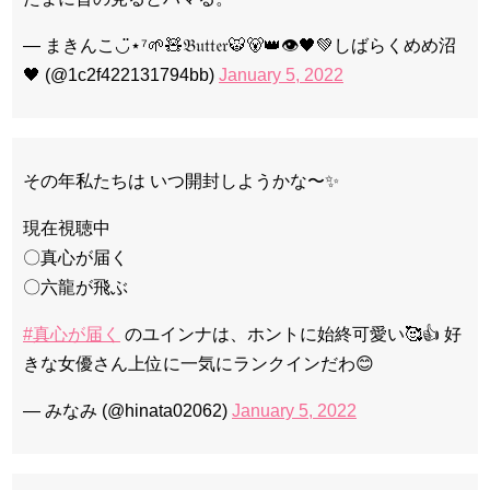
— まきんこ◡̈⋆⁷🌱🧸𝔅𝔲𝔱𝔱𝔢𝔯🐯🐻👑👁🖤💚しばらくめめ沼
🖤 (@1c2f422131794bb)
January 5, 2022
その年私たちは いつ開封しようかな〜✨
現在視聴中
〇真心が届く
〇六龍が飛ぶ
#真心が届く
のユインナは、ホントに始終可愛い🥰👍 好
きな女優さん上位に一気にランクインだわ😊
— みなみ (@hinata02062)
January 5, 2022