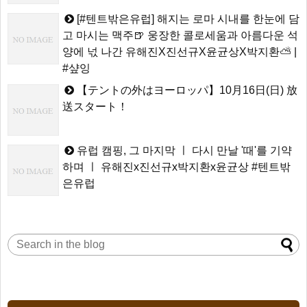
[#텐트밖은유럽] 해지는 로마 시내를 한눈에 담
고 마시는 맥주🍺 웅장한 콜로세움과 아름다운 석
양에 넋 나간 유해진X진선규X윤균상X박지환⛅ |
#샾잉
【テントの外はヨーロッパ】10月16日(日) 放
送スタート！
유럽 캠핑, 그 마지막 ㅣ 다시 만날 '때'를 기약
하며 ㅣ 유해진x진선규x박지환x윤균상 #텐트밖
은유럽