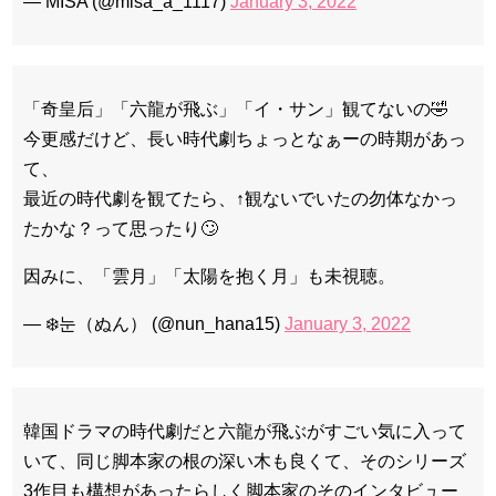
— MISA (@misa_a_1117)
January 3, 2022
「奇皇后」「六龍が飛ぶ」「イ・サン」観てないの🤣
今更感だけど、長い時代劇ちょっとなぁーの時期があっ
て、
最近の時代劇を観てたら、↑観ないでいたの勿体なかっ
たかな？って思ったり🙄
因みに、「雲月」「太陽を抱く月」も未視聴。
— ❄️눈（ぬん） (@nun_hana15)
January 3, 2022
韓国ドラマの時代劇だと六龍が飛ぶがすごい気に入って
いて、同じ脚本家の根の深い木も良くて、そのシリーズ
3作目も構想があったらしく脚本家のそのインタビュー