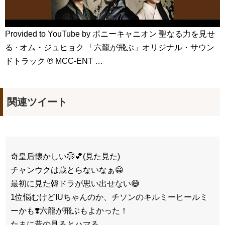
Provided to YouTube by ポニーキャニオン 聖なる力を見せ
る · オム・ジュヒョク 「六龍が飛ぶ」オリジナル・サウン
ドトラック ℗ MCC-ENT …
関連ツイート
奇皇后懐かしい🤭💕(見た見た)
チャンウクは歳とらないなぁ😀
最初に見た韓ドラが思い出せない😅
1位悩むけどIUちゃんのか、チソンのキルミーヒールミ
ーかも❣️六龍が飛ぶもよかった！
たまに昔の見るとハマる。