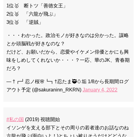
1位🥇 断トツ「善徳女王」
2位🥈 「六龍が飛ぶ」
3位🥉 「逆賊」
・・・わかった。政治モノが好きなのは分かった。謀略
とか頭脳戦が好きなのな？
だけど、お願いだから、恋愛やイケメン俳優とかにも興
味をしめしてくれないか・・・？一応、華のJK、青春期
だろ？
— †┏┛忍ノ桜🌸┗┓†忍たま🥷🥚垢 1/8から長期間ログ
アウト予定 (@sakuraninn_RKRN)
January 4, 2022
#私の国
(2019) 視聴開始
イソンゲを支える部下とその周りの若者達のお話なのね
六龍が飛ぶ(面白いよ！)とちょい被りそうだけどどうな