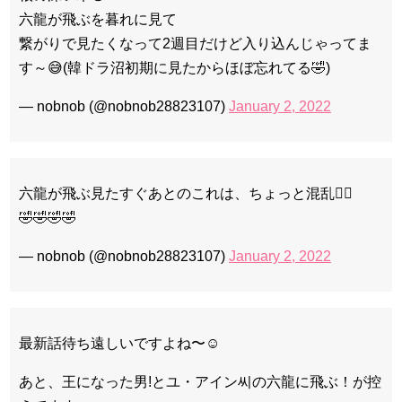
六龍が飛ぶを暮れに見て
繋がりで見たくなって2週目だけど入り込んじゃってま
す～😅(韓ドラ沼初期に見たからほぼ忘れてる🤣)
— nobnob (@nobnob28823107)
January 2, 2022
六龍が飛ぶ見たすぐあとのこれは、ちょっと混乱😵‍💫
🤣🤣🤣🤣
— nobnob (@nobnob28823107)
January 2, 2022
最新話待ち遠しいですよね〜☺️
あと、王になった男!とユ・アイン씨の六龍に飛ぶ！が控