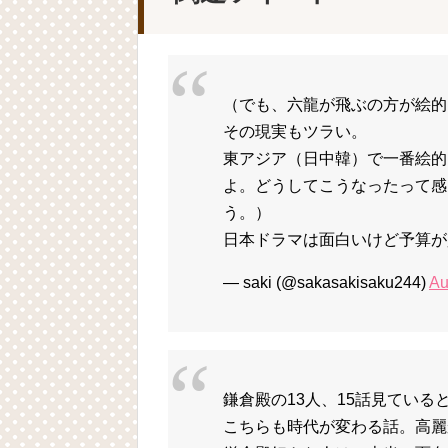
（でも、六龍が飛ぶの方が絵的
その現実もツラい。
東アジア（日中韓）で一番絵的
よ。どうしてこうなったって感
う。）
日本ドラマは面白いけど予算が
— saki (@sakasakisaku244)
Au
鎌倉殿の13人、15話見てい
こちらも時代が変わる話。高麗