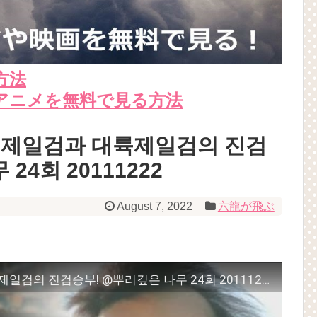
方法
アニメを無料で見る方法
조선제일검과 대륙제일검의 진검
24회 20111222
August 7, 2022
六龍が飛ぶ
무휼 VS 개파이, 조선제일검과 대륙제일검의 진검승부! @뿌리깊은 나무 24회 20111222