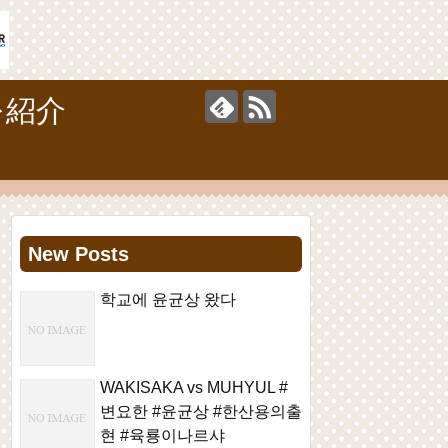
を紹介
New Posts
학교에 윤균상 왔다
WAKISAKA vs MUHYUL #
변요한 #윤균상 #한산용의출
현 #육룡이나르샤