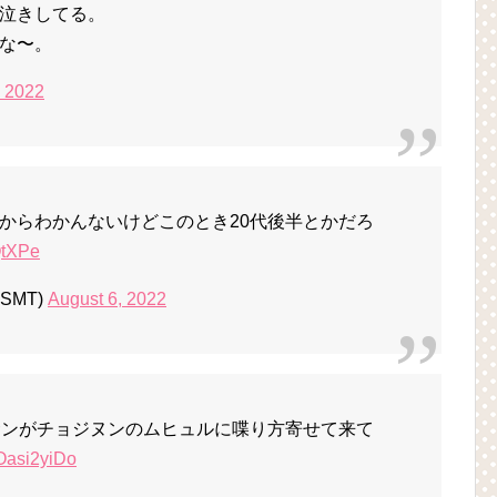
泣きしてる。
な〜。
, 2022
からわかんないけどこのとき20代後半とかだろ
QtXPe
SMT)
August 6, 2022
サンがチョジヌンのムヒュルに喋り方寄せて来て
HOasi2yiDo