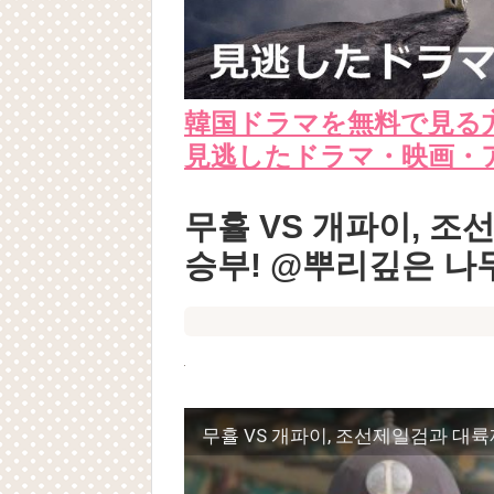
韓国ドラマを無料で見る
見逃したドラマ・映画・
무휼 VS 개파이, 
승부! @뿌리깊은 나무 