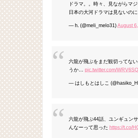
ドラマ。。時々、見ながらマジ
日本の大河ドラマは見ないのに
— h. (@meli_melo31)
August 6
六龍が飛ぶをまだ観切ってない
うか…
pic.twitter.com/WRV6S
— はしもとはしこ (@hasiko_H
六龍が飛ぶ44話、ユンギュン
んなーって思った
https://t.co/