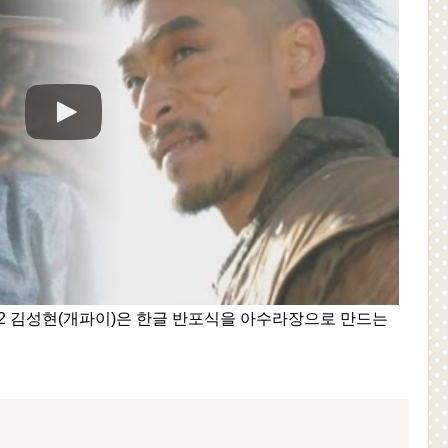
011-12-22 김성현(개파이)은 한글 반포식을 아수라장으로 만드는