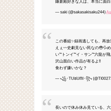
鎌倉殿好きな人は、本当に面白
— saki (@sakasakisaku244)
Au
この番組✨録画逃しても、再放
えぇ〰️史劇見ない民なの😳💦
い”“トンイ”“イ・サン”“六龍が
沢山面白い作品が有るよ‼️
食わず嫌いかな？
— ꧁𐬹TᑌᘜᑌᗰI𐬹꧂ (@TI0027
長いので休み休み見ている、六