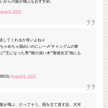
いから六龍が飛ぶもおすすめ。
gust 6, 2022
送してくれるか良いよね☺️
めちゃめちゃ面白いのにぃ〰️🎶“チャングムの誓
飛ぶ”“王になった男”“根の深い木”“善徳女王”他にも
3815)
August 6, 2022
龍が飛ぶ、だってそう。国を立て直す話、大河