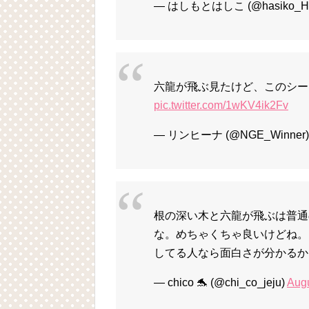
— はしもとはしこ (@hasiko_H
六龍が飛ぶ見たけど、このシー
pic.twitter.com/1wKV4ik2Fv
— リンヒーナ (@NGE_Winner
根の深い木と六龍が飛ぶは普通
な。めちゃくちゃ良いけどね。
してる人なら面白さが分かるか
— chico 🐬 (@chi_co_jeju)
Augu