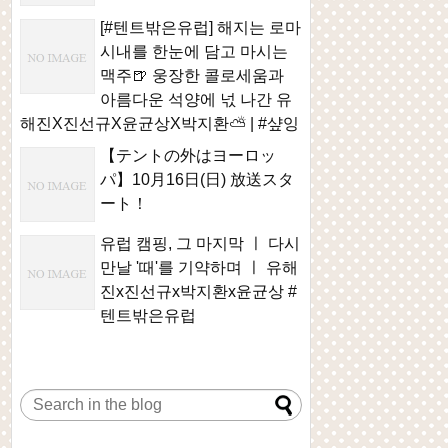
[#텐트밖은유럽] 해지는 로마
시내를 한눈에 담고 마시는
맥주🍺 웅장한 콜로세움과
아름다운 석양에 넋 나간 유
해진X진선규X윤균상X박지환⛅ | #샾잉
【テントの外はヨーロッ
パ】10月16日(日) 放送スタ
ート！
유럽 캠핑, 그 마지막 ㅣ 다시
만날 '때'를 기약하며 ㅣ 유해
진x진선규x박지환x윤균상 #
텐트밖은유럽