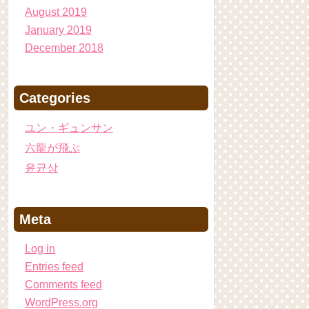
August 2019
January 2019
December 2018
Categories
ユン・ギュンサン
六龍が飛ぶ
윤균상
Meta
Log in
Entries feed
Comments feed
WordPress.org