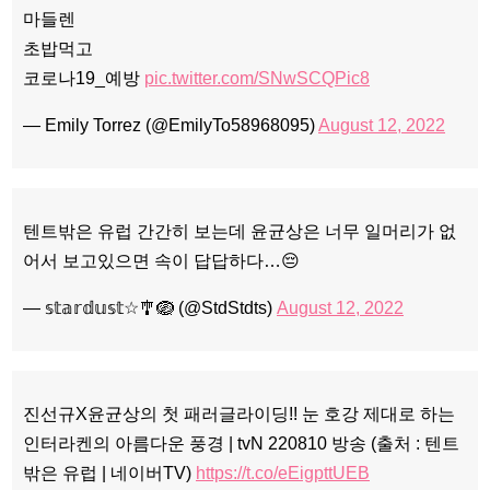
마들렌
초밥먹고
코로나19_예방
pic.twitter.com/SNwSCQPic8
— Emily Torrez (@EmilyTo58968095)
August 12, 2022
텐트밖은 유럽 간간히 보는데 윤균상은 너무 일머리가 없
어서 보고있으면 속이 답답하다…😔
— 𝕤𝕥𝕒𝕣𝕕𝕦𝕤𝕥☆🎐🪺 (@StdStdts)
August 12, 2022
진선규X윤균상의 첫 패러글라이딩!! 눈 호강 제대로 하는
인터라켄의 아름다운 풍경 | tvN 220810 방송 (출처 : 텐트
밖은 유럽 | 네이버TV)
https://t.co/eEigpttUEB