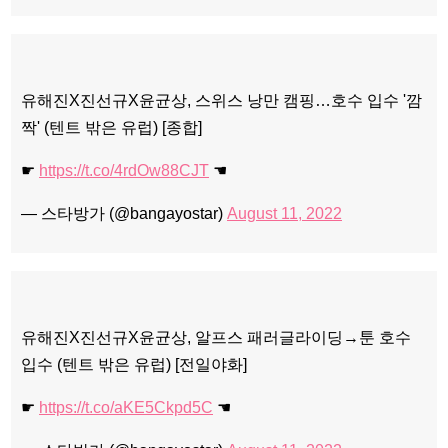
유해진X진선규X윤균상, 스위스 낭만 캠핑…호수 입수 '깜
짝' (텐트 밖은 유럽) [종합]
☛
https://t.co/4rdOw88CJT
☚
— 스타방가 (@bangayostar)
August 11, 2022
유해진X진선규X윤균상, 알프스 패러글라이딩→툰 호수
입수 (텐트 밖은 유럽) [전일야화]
☛
https://t.co/aKE5Ckpd5C
☚