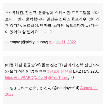
ㅋ~ 유해진, 진선규, 윤균상이 스위스 간 프로그램을 보다
보니… 뭔가 울컥합니다. 일단은 스위스 융프라우, 인터라
켄 갔다가, 노르웨이, 덴마크, 스웨덴 쪽으로다가… (기운
이 있어야 할 텐데요… ㅠㅠ)
— empty (@picky_sunny)
August 11, 2022
(비행 체질 윤균상 VS 쫄보 진선규) 날아서 잔뜩 신난 막내
와 울기 직전인(?) 형ㅋㅋ
#텐트밖은유럽
EP.2 | tvN 220…
https://t.co/BABDQa9vcN
@YouTube
より
— ちょこれーと☆まかろん (@dearjoyce14)
August 11,
2022