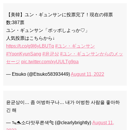
【美韓】ユン・ギュンサンに投票完了！現在の得票
数:387票
ユン・ギュンサン「ポッポしよっか♡」
人気投票はこちらから↓
https://t.co/g9l6yLBUTq
#ユン・ギュンサン
#YoonKyunSang
#윤균상
#ユン・ギュンサンからのメッ
セージ
pic.twitter.com/xyUULTg9pa
— Etsuko (@Etsuko58393449)
August 11, 2022
윤균상이… 좀 어벙하구나… 내가 어벙한 사람을 좋아하
긴 해
— 🦦🐬소다맛푸른색🐅 (@clearlybrightly)
August 11,