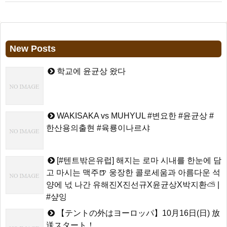
New Posts
학교에 윤균상 왔다
WAKISAKA vs MUHYUL #변요한 #윤균상 #
한산용의출현 #육룡이나르샤
[#텐트밖은유럽] 해지는 로마 시내를 한눈에 담
고 마시는 맥주🍺 웅장한 콜로세움과 아름다운 석
양에 넋 나간 유해진X진선규X윤균상X박지환⛅ |
#샾잉
【テントの外はヨーロッパ】10月16日(日) 放
送スタート！