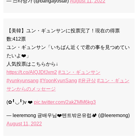
— 스타방가 (@bangayostar)
August 11, 2022
【美韓】ユン・ギュンサンに投票完了！現在の得票
数:412票
ユン・ギュンサン「いちばん近くで君の事を見つめてい
たいよ❤️」
人気投票はこちらから↓
https://t.co/AlQJDfJxm2
#ユン・ギュンサン
#yunkyunsang
#YoonKyunSang
#윤균상
#ユン・ギュン
サンからのメッセージ
(✿╹◡╹)v ❤️
pic.twitter.com/2akZMM6kg3
— leeremong 귱배우님❤️텐트밖은유럽🏕 (@leeremong)
August 11, 2022