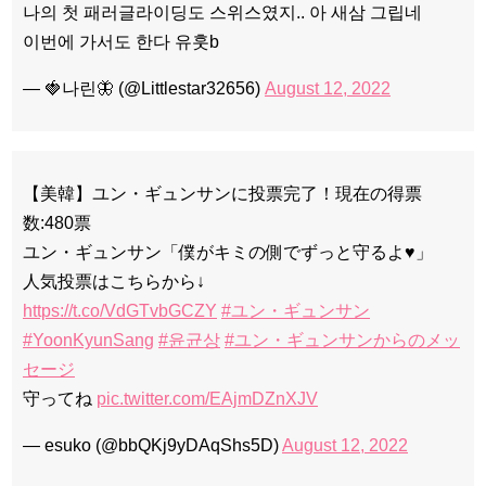
나의 첫 패러글라이딩도 스위스였지.. 아 새삼 그립네
이번에 가서도 한다 유훗b
— 🍓나린🦋 (@Littlestar32656)
August 12, 2022
【美韓】ユン・ギュンサンに投票完了！現在の得票
数:480票
ユン・ギュンサン「僕がキミの側でずっと守るよ♥」
人気投票はこちらから↓
https://t.co/VdGTvbGCZY
#ユン・ギュンサン
#YoonKyunSang
#윤균상
#ユン・ギュンサンからのメッ
セージ
守ってね
pic.twitter.com/EAjmDZnXJV
— esuko (@bbQKj9yDAqShs5D)
August 12, 2022