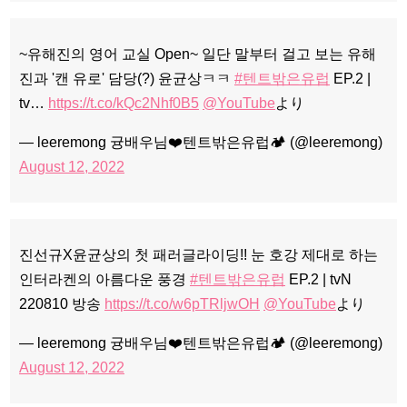
~유해진의 영어 교실 Open~ 일단 말부터 걸고 보는 유해
진과 '캔 유로' 담당(?) 윤균상ㅋㅋ
#텐트밖은유럽
EP.2 |
tv…
https://t.co/kQc2Nhf0B5
@YouTube
より
— leeremong 귱배우님❤️텐트밖은유럽🏕 (@leeremong)
August 12, 2022
진선규X윤균상의 첫 패러글라이딩!! 눈 호강 제대로 하는
인터라켄의 아름다운 풍경
#텐트밖은유럽
EP.2 | tvN
220810 방송
https://t.co/w6pTRljwOH
@YouTube
より
— leeremong 귱배우님❤️텐트밖은유럽🏕 (@leeremong)
August 12, 2022