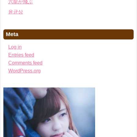
六龍が飛ぶ
윤균상
Meta
Log in
Entries feed
Comments feed
WordPress.org