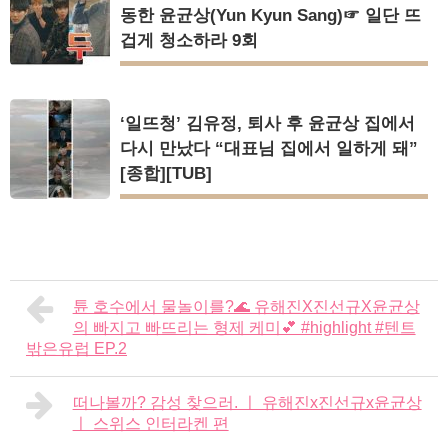
동한 윤균상(Yun Kyun Sang)☞ 일단 뜨
겁게 청소하라 9회
‘일뜨청’ 김유정, 퇴사 후 윤균상 집에서
다시 만났다 “대표님 집에서 일하게 돼”
[종합][TUB]
튠 호수에서 물놀이를?🌊 유해진X진선규X윤균상
의 빠지고 빠뜨리는 형제 케미💕 #highlight #텐트
밖은유럽 EP.2
떠나볼까? 감성 찾으러. ㅣ 유해진x진선규x윤균상
ㅣ 스위스 인터라켄 편