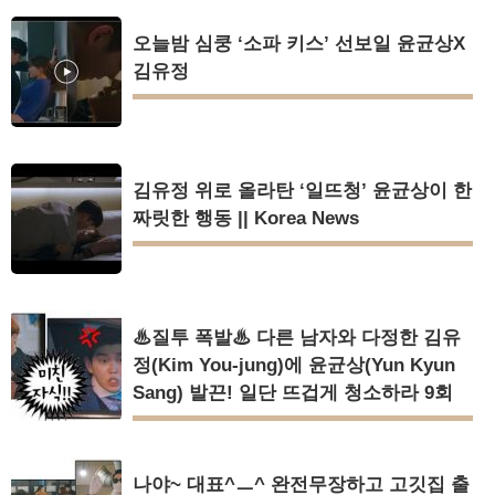
오늘밤 심쿵 ‘소파 키스’ 선보일 윤균상X
김유정
김유정 위로 올라탄 ‘일뜨청’ 윤균상이 한
짜릿한 행동 || Korea News
♨질투 폭발♨ 다른 남자와 다정한 김유
정(Kim You-jung)에 윤균상(Yun Kyun
Sang) 발끈! 일단 뜨겁게 청소하라 9회
나야~ 대표^ㅡ^ 완전무장하고 고깃집 출