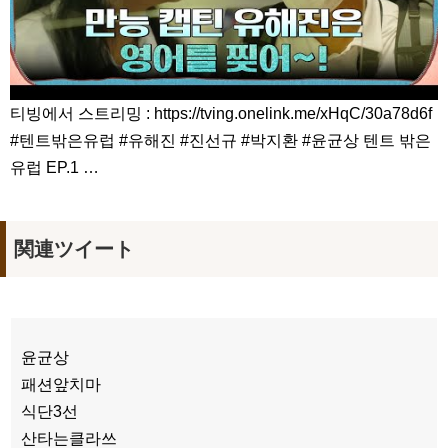
티빙에서 스트리밍 : https://tving.onelink.me/xHqC/30a78d6f
#텐트밖은유럽 #유해진 #진선규 #박지환 #윤균상 텐트 밖은
유럽 EP.1 …
関連ツイート
윤균상
패션앞치마
식단3선
산타는클라쓰