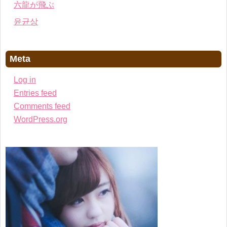
六龍が飛ぶ
윤균상
Meta
Log in
Entries feed
Comments feed
WordPress.org