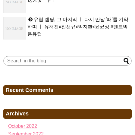
送スタート！
유럽 캠핑, 그 마지막 ㅣ 다시 만날 '때'를 기약
하며 ㅣ 유해진x진선규x박지환x윤균상 #텐트밖
은유럽
Recent Comments
Archives
October 2022
September 2022