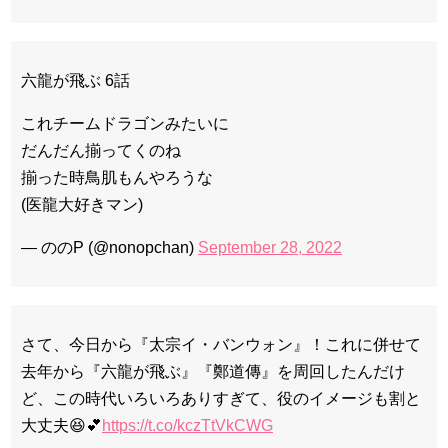
六龍が飛ぶ 6話
これチームドラゴンみたいに
だんだん揃ってくのね
揃った時鳥肌もんやろうな
(医龍大好きマン)
— ののP (@nonopchan)
September 28, 2022
さて、今日から『太宗イ・バンウォン』！これに併せて
去年から『六龍が飛ぶ』『鄭道傳』を周回したんだけ
ど、この時代いろいろありすぎて、役のイメージも割と
大丈夫😆💕
https://t.co/kczTtVkCWG