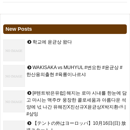
New Posts
학교에 윤균상 왔다
WAKISAKA vs MUHYUL #변요한 #윤균상 #
한산용의출현 #육룡이나르샤
[#텐트밖은유럽] 해지는 로마 시내를 한눈에 담
고 마시는 맥주🍺 웅장한 콜로세움과 아름다운 석
양에 넋 나간 유해진X진선규X윤균상X박지환⛅ |
#샾잉
【テントの外はヨーロッパ】10月16日(日) 放