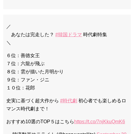
／
あなたは完走した？
#韓国ドラマ
時代劇特集
＼
６位：善徳女王
７位：六龍が飛ぶ
８位：雲が描いた月明かり
９位：ファン・ジニ
１０位：花郎
史実に基づく超大作から
#時代劇
初心者でも楽しめるロ
マンス時代劇まで！
おすすめ10選のTOP５はこちら
https://t.co/7njKkuQmK6