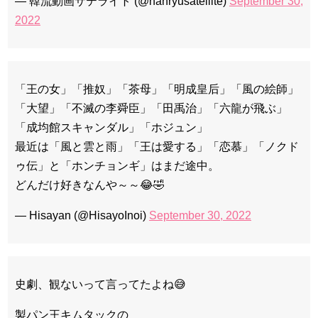
— 韓流動画サテライト (@hanryusatellite)
September 30,
2022
「王の女」「推奴」「茶母」「明成皇后」「風の絵師」
「大望」「不滅の李舜臣」「田禹治」「六龍が飛ぶ」
「成均館スキャンダル」「ホジュン」
最近は「風と雲と雨」「王は愛する」「恋慕」「ノクド
ゥ伝」と「ホンチョンギ」はまだ途中。
どんだけ好きなんや～～😂🤣
— Hisayan (@HisayoInoi)
September 30, 2022
史劇、観ないって言ってたよね😅
製パン王キムタックの