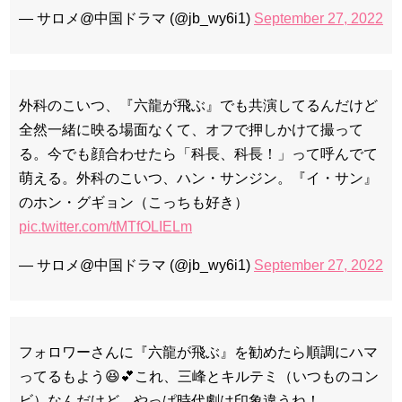
— サロメ@中国ドラマ (@jb_wy6i1)
September 27, 2022
外科のこいつ、『六龍が飛ぶ』でも共演してるんだけど
全然一緒に映る場面なくて、オフで押しかけて撮って
る。今でも顔合わせたら「科長、科長！」って呼んでて
萌える。外科のこいつ、ハン・サンジン。『イ・サン』
のホン・グギョン（こっちも好き）
pic.twitter.com/tMTfOLIELm
— サロメ@中国ドラマ (@jb_wy6i1)
September 27, 2022
フォロワーさんに『六龍が飛ぶ』を勧めたら順調にハマ
ってるもよう😆💕これ、三峰とキルテミ（いつものコン
ビ）なんだけど、やっぱ時代劇は印象違うね！