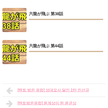
六龍が飛ぶ 第38話
六龍が飛ぶ 第44話
[텐트 밖은 유럽] 성대모사 달인 1탄 진선규
[텐트밖은유럽] 윤계상이 된 윤균상