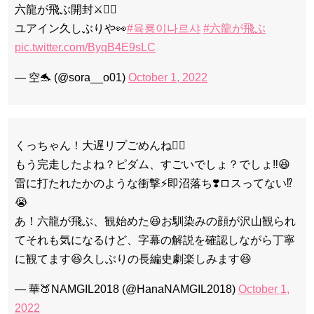
六龍が飛ぶ開封⚔️❤️‍🔥
ユアイン久しぶりや👀
#육룡이나르샤
#六龍が飛ぶ
pic.twitter.com/ByqB4E9sLC
— 空️️️️️️🐬 (@sora__o01)
October 1, 2022
くっちゃん！大遅リプごめんね🙇‍♀️
もう完走したよね？ピダム、すごいでしょ？でしょ‼️😆
雷に打たれたかのような衝撃⚡️即沼落ち❣️ロスってない⁉️
😭
あ！六龍が飛ぶ、観始めた😆お馴染みの顔が沢山観られ
てそれも気になるけど、字幕の解説を確認しながら丁寧
に観てます😆久しぶりの長編史劇楽しみます😆
— 華🍑NAMGIL2018 (@HanaNAMGIL2018)
October 1,
2022