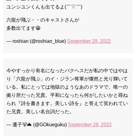
ユンシユンくんも出てるよ(￣▽￣)
六龍が飛ぶ・・のキャストさんが
多数出てます😁
— roshian (@roshian_blue)
September 29, 2022
今やすっかり有名になったパクヘスだが私の中ではやは
り「六龍が飛ぶ」のイ・ジラン将軍が燦然と光り輝いて
いる。私にとっては地獄のようなあのドラマで、唯一の
拠り所だった兄貴。平和になったら何がしたいかと尋ね
られ『詩を書きます。美しい詩を』と答えて笑われてい
た兄貴。美しい名台詞だった。
— 遷子🐻🦇 (@GOkueguku)
September 29, 2022