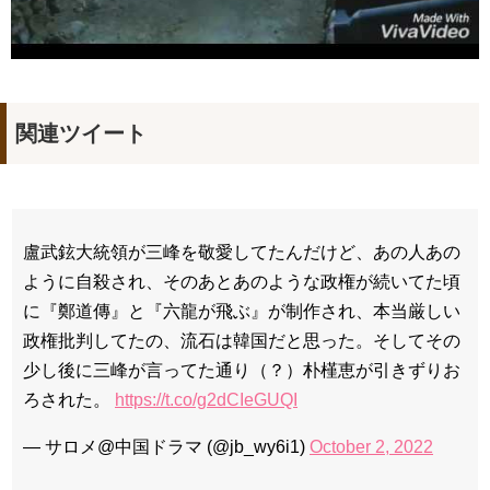
関連ツイート
盧武鉉大統領が三峰を敬愛してたんだけど、あの人あの
ように自殺され、そのあとあのような政権が続いてた頃
に『鄭道傳』と『六龍が飛ぶ』が制作され、本当厳しい
政権批判してたの、流石は韓国だと思った。そしてその
少し後に三峰が言ってた通り（？）朴槿恵が引きずりお
ろされた。
https://t.co/g2dCIeGUQI
— サロメ@中国ドラマ (@jb_wy6i1)
October 2, 2022