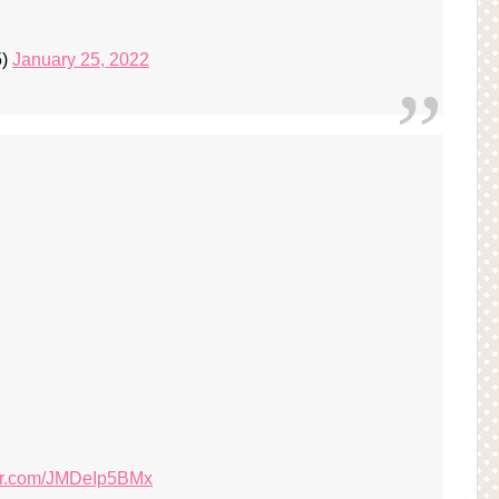
5)
January 25, 2022
ter.com/JMDeIp5BMx