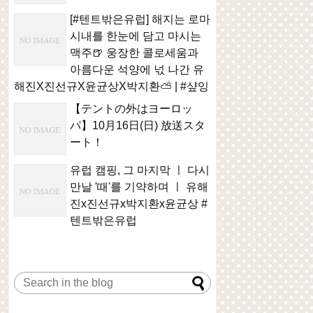
[#텐트밖은유럽] 해지는 로마
시내를 한눈에 담고 마시는
맥주🍺 웅장한 콜로세움과
아름다운 석양에 넋 나간 유
해진X진선규X윤균상X박지환⛅ | #샾잉
【テントの外はヨーロッ
パ】10月16日(日) 放送スタ
ート！
유럽 캠핑, 그 마지막 ㅣ 다시
만날 '때'를 기약하며 ㅣ 유해
진x진선규x박지환x윤균상 #
텐트밖은유럽