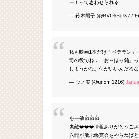
ー！って思わせられる
— 鈴木陽子 (@BVO6SgkvZ7fE
私も映画1本だけ「ベテラン」
司の役でね…「お～ほっ🤗」
しようかな。何がいいんだろな
— ウノ美 (@unomi1216)
Janua
をー😆👍👍👍
素敵❤️❤️❤️情報ありがとうございま
六龍が飛ぶ鑑賞会をやらねばと気負