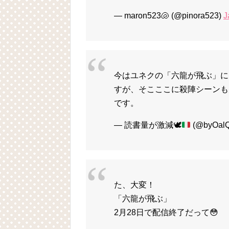
— maron523🐚 (@pinora523)
J
今はユネクの「六龍が飛ぶ」に
すが、そこここに殺陣シーンも
です。
— 読書量が激減
🕊️
(@byOal
た、大変！
「六龍が飛ぶ」
2月28日で配信終了だって😳