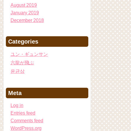
August 2019
January 2019
December 2018
Categories
ユン・ギュンサン
六龍が飛ぶ
윤균상
Meta
Log in
Entries feed
Comments feed
WordPress.org