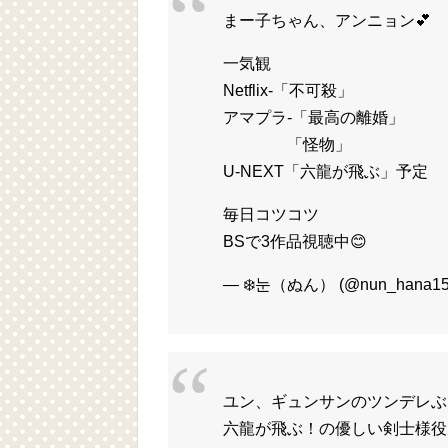
まー子ちゃん、アンニョン💕
一気観
Netflix-「不可殺」
アマプラ-「最高の離婚」
「怪物」
U-NEXT「六龍が飛ぶ」予定
毎日コツコツ
BSで3作品視聴中😊
— ❄️눈（ぬん） (@nun_hana1
ユン、ギュンサンのツンデレぶ
六龍が飛ぶ！の優しい剣士様役