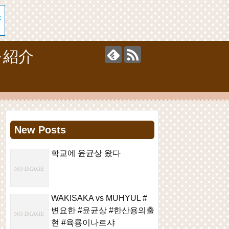
を紹介
New Posts
학교에 윤균상 왔다
WAKISAKA vs MUHYUL #
변요한 #윤균상 #한산용의출
현 #육룡이나르샤