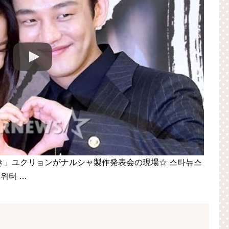
き」ユクリョンがナルシャ製作発表会の現場☆ 스타뉴스
 트위터 …