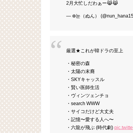
2月大忙しだわぁー😹😹
— ❄️눈（ぬん） (@nun_hana1
厳選★これが韓ドラの至上
・秘密の森
・太陽の末裔
・SKYキャッスル
・賢い医師生活
・ヴィンツェンチョ
・search WWW
・サイコだけど大丈夫
・記憶〜愛する人へ〜
・六龍が飛ぶ (時代劇)
pic.twit