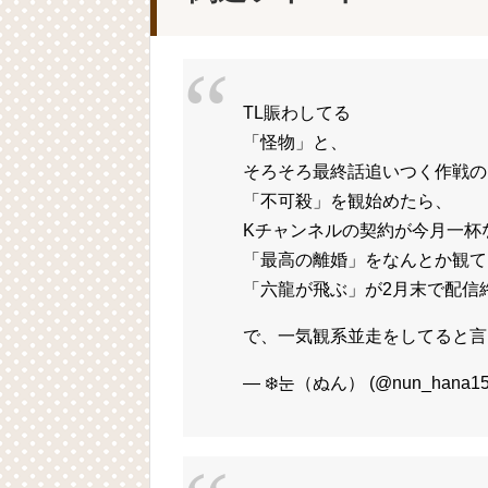
TL賑わしてる
「怪物」と、
そろそろ最終話追いつく作戦の
「不可殺」を観始めたら、
Kチャンネルの契約が今月一杯
「最高の離婚」をなんとか観て
「六龍が飛ぶ」が2月末で配信
で、一気観系並走をしてると言
— ❄️눈（ぬん） (@nun_hana1