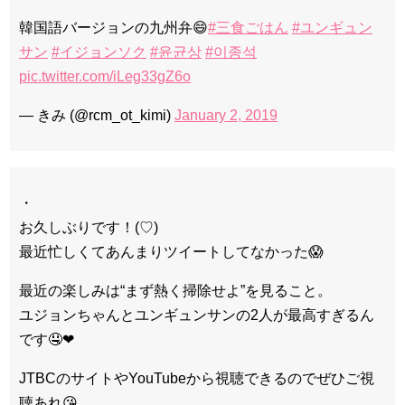
韓国語バージョンの九州弁😄
#三食ごはん
#ユンギュン
サン
#イジョンソク
#윤균상
#이종석
pic.twitter.com/iLeg33gZ6o
— きみ (@rcm_ot_kimi)
January 2, 2019
・
お久しぶりです！(♡)
最近忙しくてあんまりツイートしてなかった😱
最近の楽しみは“まず熱く掃除せよ”を見ること。
ユジョンちゃんとユンギュンサンの2人が最高すぎるん
です🤤❤︎
JTBCのサイトやYouTubeから視聴できるのでぜひご視
聴あれ😘