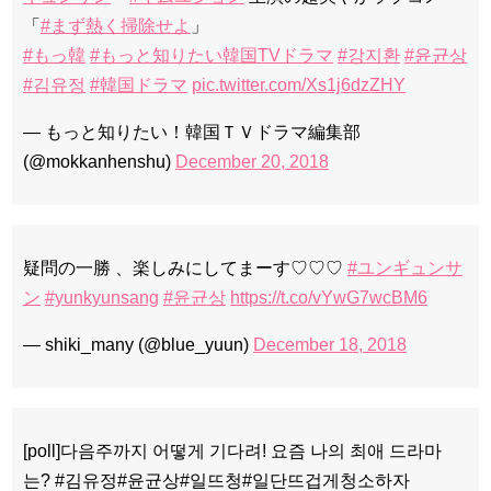
「
#まず熱く掃除せよ
」
#もっ韓
#もっと知りたい韓国TVドラマ
#강지환
#윤균상
#김유정
#韓国ドラマ
pic.twitter.com/Xs1j6dzZHY
— もっと知りたい！韓国ＴＶドラマ編集部
(@mokkanhenshu)
December 20, 2018
疑問の一勝 、楽しみにしてまーす♡♡♡
#ユンギュンサ
ン
#yunkyunsang
#윤균상
https://t.co/vYwG7wcBM6
— shiki_many (@blue_yuun)
December 18, 2018
[poll]다음주까지 어떻게 기다려! 요즘 나의 최애 드라마
는? #김유정#윤균상#일뜨청#일단뜨겁게청소하자