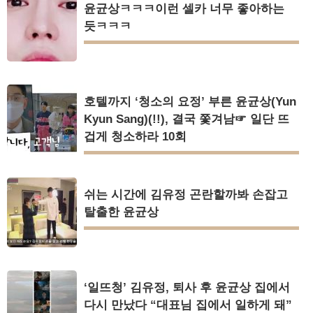
윤균상ㅋㅋㅋ이런 셀카 너무 좋아하는
듯ㅋㅋㅋ
호텔까지 ‘청소의 요정’ 부른 윤균상(Yun
Kyun Sang)(!!), 결국 쫓겨남☞ 일단 뜨
겁게 청소하라 10회
쉬는 시간에 김유정 곤란할까봐 손잡고
탈출한 윤균상
‘일뜨청’ 김유정, 퇴사 후 윤균상 집에서
다시 만났다 “대표님 집에서 일하게 돼”