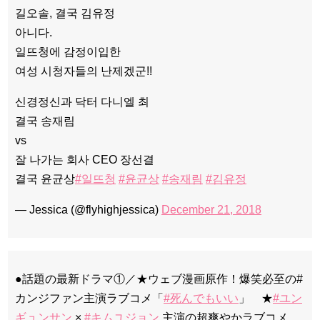
길오솔, 결국 김유정
아니다.
일뜨청에 감정이입한
여성 시청자들의 난제겠군!!
신경정신과 닥터 다니엘 최
결국 송재림
vs
잘 나가는 회사 CEO 장선결
결국 윤균상
#일뜨청
#윤균상
#송재림
#김유정
— Jessica (@flyhighjessica)
December 21, 2018
●話題の最新ドラマ①／★ウェブ漫画原作！爆笑必至の#
カンジファン主演ラブコメ「
#死んでもいい
」 ★
#ユン
ギュンサン
×
#キムユジョン
主演の超爽やかラブコメ