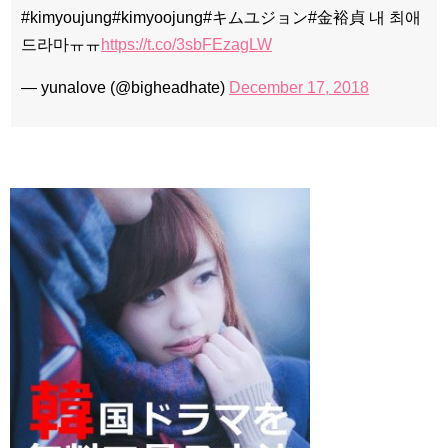
#kimyoujung#kimyoojung#キムユジョン#金裕貞 내 최애
드라마ㅠㅠ
https://t.co/3sbFEzagLW
— yunalove (@bigheadhate)
December 17, 2018