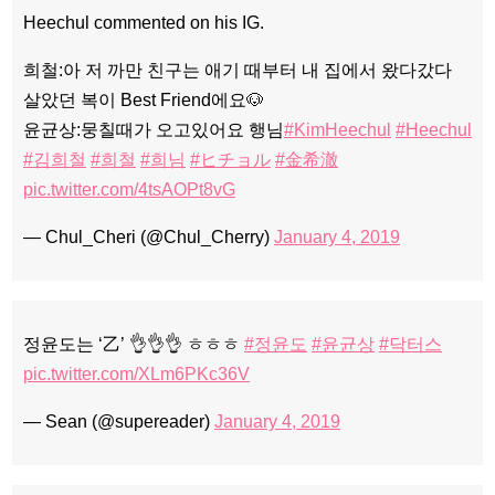
Heechul commented on his IG.
희철:아 저 까만 친구는 애기 때부터 내 집에서 왔다갔다
살았던 복이 Best Friend에요🐶
윤균상:뭉칠때가 오고있어요 행님
#KimHeechul
#Heechul
#김희철
#희철
#희님
#ヒチョル
#金希澈
pic.twitter.com/4tsAOPt8vG
— Chul_Cheri (@Chul_Cherry)
January 4, 2019
정윤도는 ‘乙’ 👌👌👌 ㅎㅎㅎ
#정윤도
#윤균상
#닥터스
pic.twitter.com/XLm6PKc36V
— Sean (@supereader)
January 4, 2019