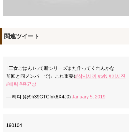
関連ツイート
｢三食ごはん｣って新シリーズまた作ってくれんかな
前回と同メンバーで(←これ重要)
#삼시세끼
#tvN
#이서진
#에릭
#윤균상
— 타다 (@9h39GTCfnk6X4J0)
January 5, 2019
190104