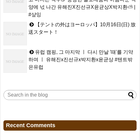
양에 넋 나간 유해진X진선규X윤균상X박지환⛅ |
#샾잉
【テントの外はヨーロッパ】10月16日(日) 放
送スタート！
유럽 캠핑, 그 마지막 ㅣ 다시 만날 '때'를 기약
하며 ㅣ 유해진x진선규x박지환x윤균상 #텐트밖
은유럽
Recent Comments