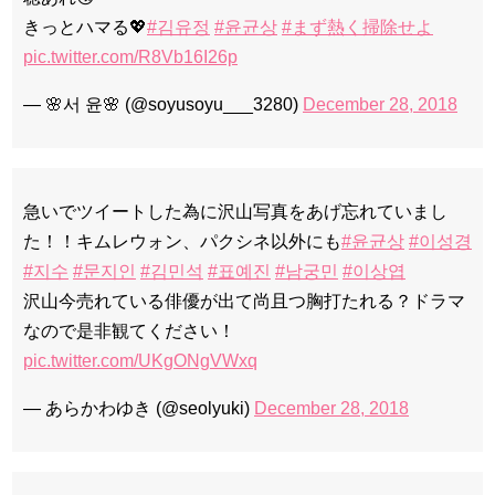
きっとハマる💖
#김유정
#윤균상
#まず熱く掃除せよ
pic.twitter.com/R8Vb16I26p
— 🌸서 윤🌸 (@soyusoyu___3280)
December 28, 2018
急いでツイートした為に沢山写真をあげ忘れていまし
た！！キムレウォン、パクシネ以外にも
#윤균상
#이성경
#지수
#문지인
#김민석
#표예진
#남궁민
#이상엽
沢山今売れている俳優が出て尚且つ胸打たれる？ドラマ
なので是非観てください！
pic.twitter.com/UKgONgVWxq
— あらかわゆき (@seolyuki)
December 28, 2018