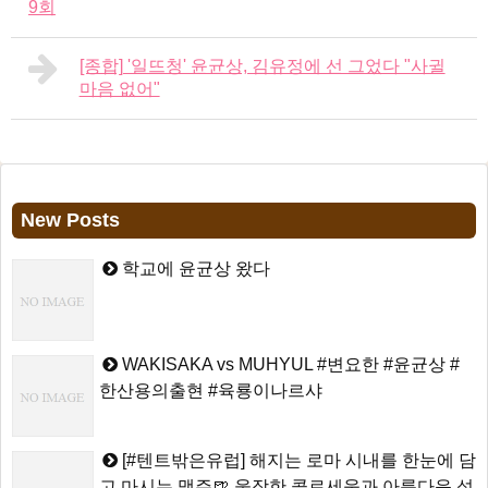
9회
[종합] '일뜨청' 윤균상, 김유정에 선 그었다 "사귈
마음 없어"
New Posts
학교에 윤균상 왔다
WAKISAKA vs MUHYUL #변요한 #윤균상 #
한산용의출현 #육룡이나르샤
[#텐트밖은유럽] 해지는 로마 시내를 한눈에 담
고 마시는 맥주🍺 웅장한 콜로세움과 아름다운 석