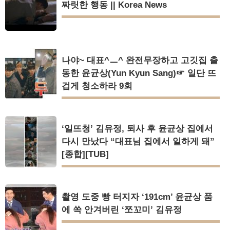
짜릿한 행동 || Korea News
나야~ 대표^ㅡ^ 완전무장하고 고깃집 출
동한 윤균상(Yun Kyun Sang)☞ 일단 뜨
겁게 청소하라 9회
‘일뜨청’ 김유정, 퇴사 후 윤균상 집에서
다시 만났다 “대표님 집에서 일하게 돼”
[종합][TUB]
촬영 도중 빵 터지자 ‘191cm’ 윤균상 품
에 쏙 안겨버린 ‘쪼꼬미’ 김유정