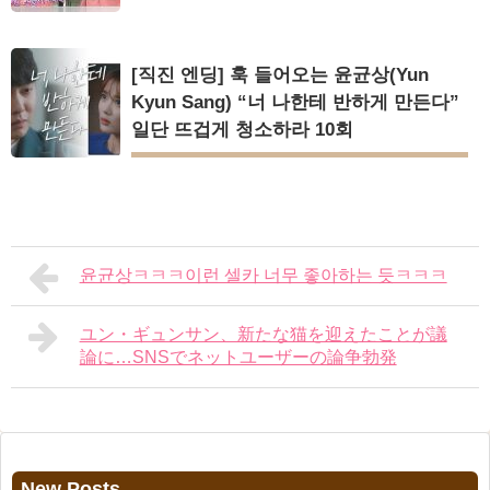
[직진 엔딩] 훅 들어오는 윤균상(Yun
Kyun Sang) “너 나한테 반하게 만든다”
일단 뜨겁게 청소하라 10회
윤균상ㅋㅋㅋ이런 셀카 너무 좋아하는 듯ㅋㅋㅋ
ユン・ギュンサン、新たな猫を迎えたことが議
論に…SNSでネットユーザーの論争勃発
New Posts