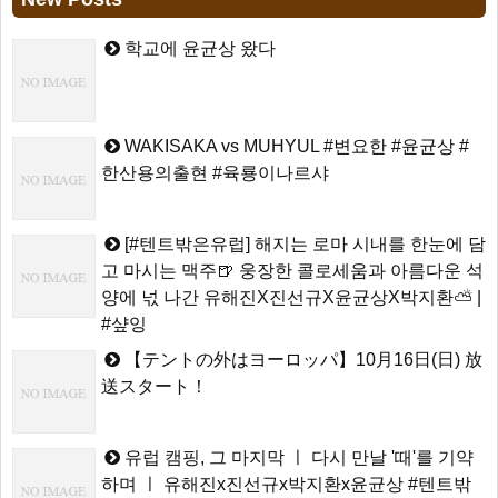
학교에 윤균상 왔다
WAKISAKA vs MUHYUL #변요한 #윤균상 #
한산용의출현 #육룡이나르샤
[#텐트밖은유럽] 해지는 로마 시내를 한눈에 담
고 마시는 맥주🍺 웅장한 콜로세움과 아름다운 석
양에 넋 나간 유해진X진선규X윤균상X박지환⛅ |
#샾잉
【テントの外はヨーロッパ】10月16日(日) 放
送スタート！
유럽 캠핑, 그 마지막 ㅣ 다시 만날 '때'를 기약
하며 ㅣ 유해진x진선규x박지환x윤균상 #텐트밖