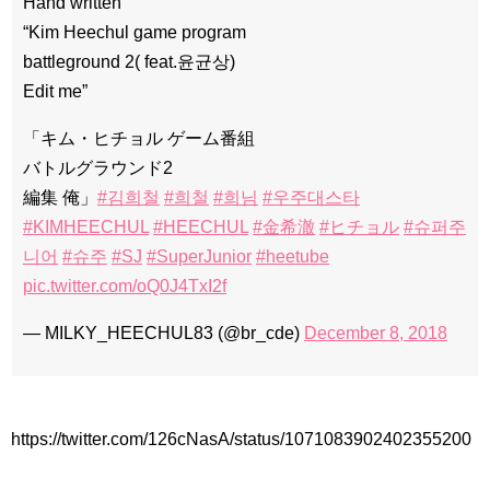
Hand written
“Kim Heechul game program
battleground 2( feat.윤균상)
Edit me”
「キム・ヒチョル ゲーム番組
バトルグラウンド2
編集 俺」
#김희철
#희철
#희님
#우주대스타
#KIMHEECHUL
#HEECHUL
#金希澈
#ヒチョル
#슈퍼주
니어
#슈주
#SJ
#SuperJunior
#heetube
pic.twitter.com/oQ0J4TxI2f
— MILKY_HEECHUL83 (@br_cde)
December 8, 2018
https://twitter.com/126cNasA/status/1071083902402355200