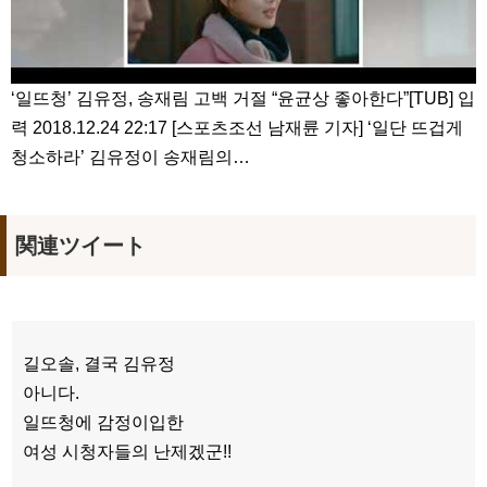
‘일뜨청’ 김유정, 송재림 고백 거절 “윤균상 좋아한다”[TUB] 입
력 2018.12.24 22:17 [스포츠조선 남재륜 기자] ‘일단 뜨겁게
청소하라’ 김유정이 송재림의…
関連ツイート
길오솔, 결국 김유정
아니다.
일뜨청에 감정이입한
여성 시청자들의 난제겠군!!