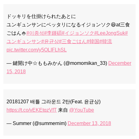
ドッキリを仕掛けられたあとに
ユンギュンサンにベッタリになるイジョンソク😆at三食
ごはん🍚
#이종석
#李鍾碩
#イジョンソク
#LeeJongSuk
#
ユンギュンサン
#윤균상
#三食ごはん
#韓国
#韓流
pic.twitter.com/y5OLIFLhSL
— 鍵開け中☆ももみかん (@momomikan_33)
December
15, 2018
20181207 배틀 그라운드 2탄(Feat. 윤균상)
https://t.co/vEKEtqzVfT
来自
@YouTube
— Summer (@summernim)
December 13, 2018