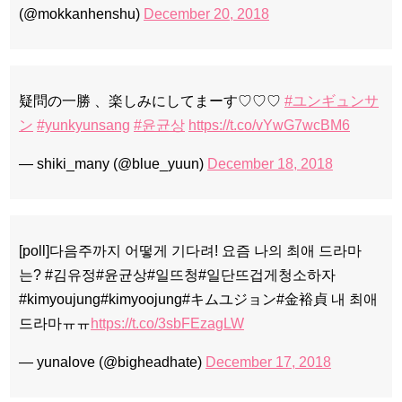
(@mokkanhenshu)
December 20, 2018
疑問の一勝 、楽しみにしてまーす♡♡♡
#ユンギュンサ
ン
#yunkyunsang
#윤균상
https://t.co/vYwG7wcBM6
— shiki_many (@blue_yuun)
December 18, 2018
[poll]다음주까지 어떻게 기다려! 요즘 나의 최애 드라마
는? #김유정#윤균상#일뜨청#일단뜨겁게청소하자
#kimyoujung#kimyoojung#キムユジョン#金裕貞 내 최애
드라마ㅠㅠ
https://t.co/3sbFEzagLW
— yunalove (@bigheadhate)
December 17, 2018