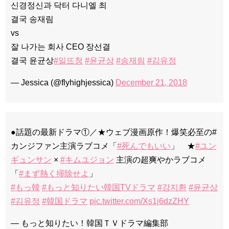
신경정신과 닥터 다니엘 최
결국 송재림
vs
잘 나가는 회사 CEO 장선결
결국 윤균상
#일뜨청
#윤균상
#송재림
#김유정
— Jessica (@flyhighjessica)
December 21, 2018
●話題の最新ドラマ①／★ウェブ漫画原作！爆笑必至の#
カンジファン主演ラブコメ「
#死んでもいい
」 ★
#ユン
ギュンサン
×
#キムユジョン
主演の超爽やかラブコメ
「
#まず熱く掃除せよ
」
#もっ韓
#もっと知りたい韓国TVドラマ
#강지환
#윤균상
#김유정
#韓国ドラマ
pic.twitter.com/Xs1j6dzZHY
— もっと知りたい！韓国ＴＶドラマ編集部