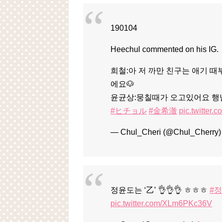
190104
Heechul commented on his IG.
희철:아 저 까만 친구는 애기 때부터
에요🐶
윤균상:뭉칠때가 오고있어요 행
#ヒチョル
#金希澈
pic.twitter
— Chul_Cheri (@Chul_Cherry
정윤도는 ‘乙’ 👌👌👌 ㅎㅎㅎ
#
pic.twitter.com/XLm6PKc36V