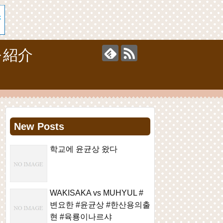
を紹介
New Posts
학교에 윤균상 왔다
WAKISAKA vs MUHYUL #
변요한 #윤균상 #한산용의출
현 #육룡이나르샤