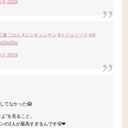
y 4, 2019
三食ごはん
#ユンギュンサン
#イジョンソク
#윤
Leg33gZ6o
y 2, 2019
してなかった😱
せよ”を見ること。
の2人が最高すぎるんです🤤❤︎