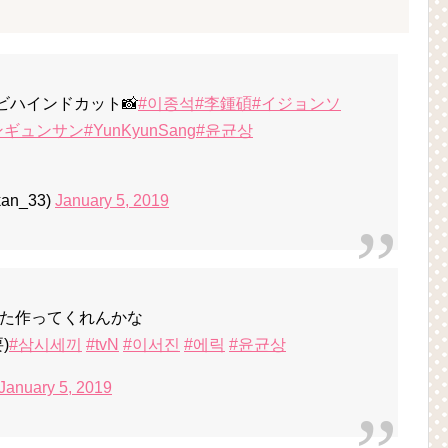
ビハインドカット📸
#이종석
#李鍾碩
#イジョンソ
ンギュンサン
#YunKyunSang
#윤균상
n_33)
January 5, 2019
また作ってくれんかな
)
#삼시세끼
#tvN
#이서진
#에릭
#윤균상
January 5, 2019