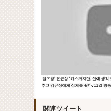
‘일뜨청’ 윤균상 “키스까지만, 연애 생각
추고 김유정에게 상처를 줬다. 11일 방
関連ツイート