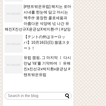
[#텐트밖은유럽] 해지는 로마
시내를 한눈에 담고 마시는
맥주🍺 웅장한 콜로세움과
아름다운 석양에 넋 나간 유
해진X진선규X윤균상X박지환⛅ | #샾잉
【テントの外はヨーロッ
パ】10月16日(日) 放送スタ
ート！
유럽 캠핑, 그 마지막 ㅣ 다시
만날 '때'를 기약하며 ㅣ 유해
진x진선규x박지환x윤균상 #
텐트밖은유럽