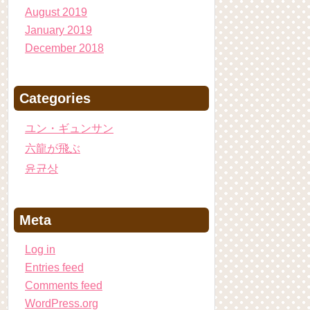
August 2019
January 2019
December 2018
Categories
ユン・ギュンサン
六龍が飛ぶ
윤균상
Meta
Log in
Entries feed
Comments feed
WordPress.org