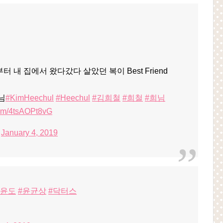
 내 집에서 왔다갔다 살았던 복이 Best Friend
님
#KimHeechul
#Heechul
#김희철
#희철
#희님
.com/4tsAOPt8vG
)
January 4, 2019
정윤도
#윤균상
#닥터스