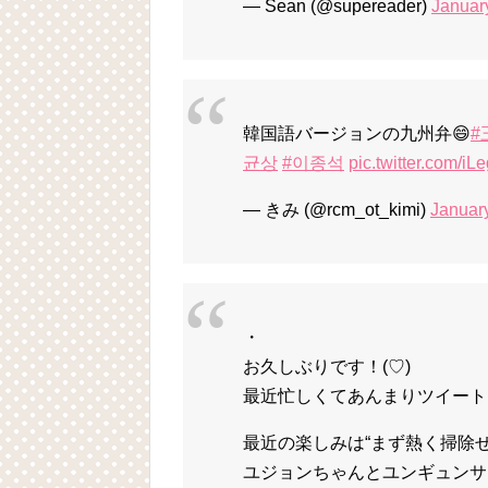
— Sean (@supereader)
Januar
韓国語バージョンの九州弁😄
#
균상
#이종석
pic.twitter.com/i
— きみ (@rcm_ot_kimi)
Januar
・
お久しぶりです！(♡)
最近忙しくてあんまりツイート
最近の楽しみは“まず熱く掃除
ユジョンちゃんとユンギュンサン