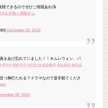
から視聴できるのでぜひご視聴あれ😘
상
#まず熱く掃除せよ
280)
December 28, 2018
真をあげ忘れていました！！キムレウォン、パ
경
#지수
#문지인
#김민석
#표예진
#남궁민
#이상
且つ胸打たれる？ドラマなので是非観てくださ
Wxq
ecember 28, 2018