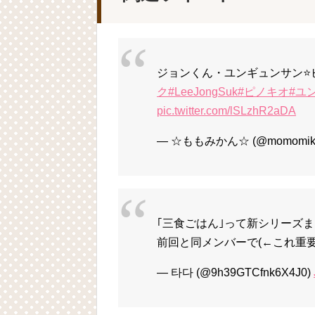
ジョンくん・ユンギュンサン⭐️
ク
#LeeJongSuk
#ピノキオ
#ユ
pic.twitter.com/lSLzhR2aDA
— ☆ももみかん☆ (@momomika
｢三食ごはん｣って新シリーズ
前回と同メンバーで(←これ重要
— 타다 (@9h39GTCfnk6X4J0)