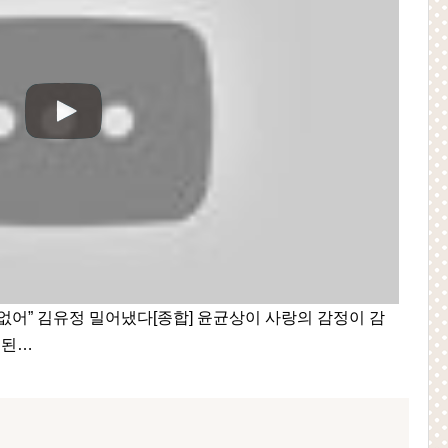
 없어” 김유정 밀어냈다[종합] 윤균상이 사랑의 감정이 감
송된…