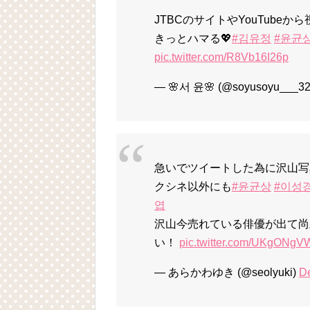
JTBCのサイトやYouTube
きっとハマる💖
#김유정
#윤균
pic.twitter.com/R8Vb16I26p
— 🌸서 윤🌸 (@soyusoyu___3
急いでツイートした為に沢山写
クシネ以外にも
#윤균상
#이성
엽
沢山今売れている俳優が出て尚
い！
pic.twitter.com/UKgONgV
— あらかわゆき (@seolyuki)
D