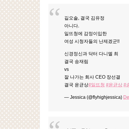
길오솔, 결국 김유정
아니다.
일뜨청에 감정이입한
여성 시청자들의 난제겠군!!
신경정신과 닥터 다니엘 최
결국 송재림
vs
잘 나가는 회사 CEO 장선결
결국 윤균상
#일뜨청
#윤균상
#
— Jessica (@flyhighjessica)
De