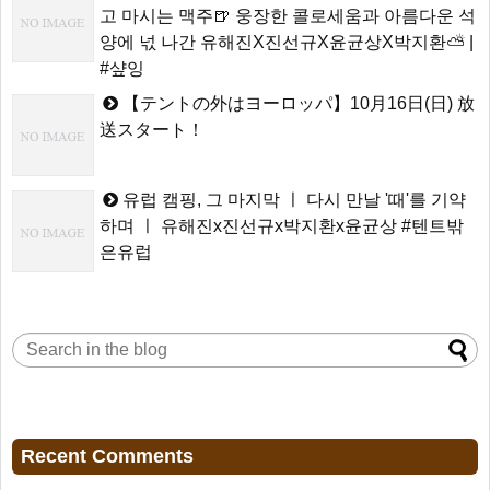
고 마시는 맥주🍺 웅장한 콜로세움과 아름다운 석
양에 넋 나간 유해진X진선규X윤균상X박지환⛅ |
#샾잉
【テントの外はヨーロッパ】10月16日(日) 放
送スタート！
유럽 캠핑, 그 마지막 ㅣ 다시 만날 '때'를 기약
하며 ㅣ 유해진x진선규x박지환x윤균상 #텐트밖
은유럽
Recent Comments