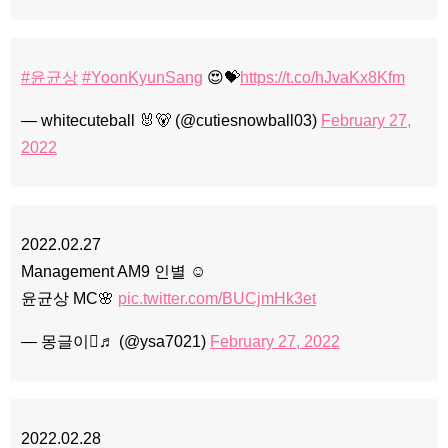
#윤균상
#YoonKyunSang
😍💝
https://t.co/hJvaKx8Kfm
— whitecuteball 🐰🐻 (@cutiesnowball03)
February 27,
2022
2022.02.27
Management AM9 인별 ☺️
윤균상 MC🌸
pic.twitter.com/BUCjmHk3et
— 몽글이♬ (@ysa7021)
February 27, 2022
2022.02.28