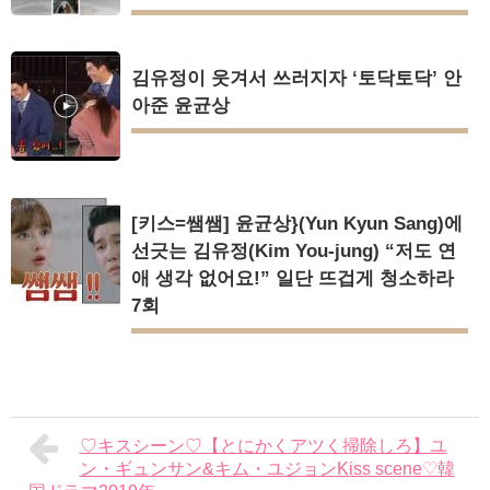
김유정이 웃겨서 쓰러지자 ‘토닥토닥’ 안
아준 윤균상
[키스=쌤쌤] 윤균상}(Yun Kyun Sang)에
선긋는 김유정(Kim You-jung) “저도 연
애 생각 없어요!” 일단 뜨겁게 청소하라
7회
♡キスシーン♡【とにかくアツく掃除しろ】ユ
ン・ギュンサン&キム・ユジョンKiss scene♡韓