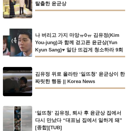
탈출한 윤균상
나 버리고 가지 마앙ㅠ0ㅠ 김유정(Kim
You-jung)과 함께 걷고픈 윤균상(Yun
Kyun Sang)♥ 일단 뜨겁게 청소하라 9회
김유정 위로 올라탄 ‘일뜨청’ 윤균상이 한
짜릿한 행동 || Korea News
‘일뜨청’ 김유정, 퇴사 후 윤균상 집에서
다시 만났다 “대표님 집에서 일하게 돼”
[종합][TUB]