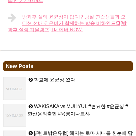
国ドラマ2019年
방과후 설렘 윤균상이 밉다!? 방설 연습생들과 오
디션 선배 권은비가 함께하는 방송 비하인드💥[방
과후 설렘 겨울캠프] | 네이버 NOW.
New Posts
학교에 윤균상 왔다
WAKISAKA vs MUHYUL #변요한 #윤균상 #
한산용의출현 #육룡이나르샤
[#텐트밖은유럽] 해지는 로마 시내를 한눈에 담