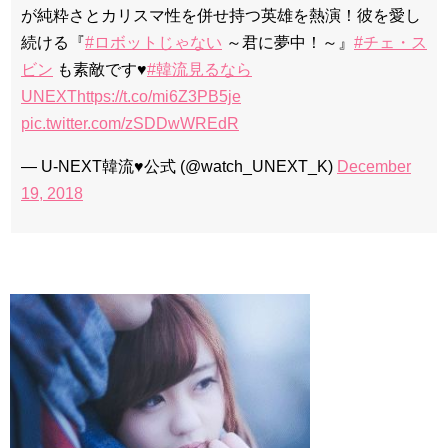
が純粋さとカリスマ性を併せ持つ英雄を熱演！彼を愛し
続ける『
#ロボットじゃない
～君に夢中！～』
#チェ・ス
ビン
も素敵です♥️
#韓流見るなら
UNEXT
https://t.co/mi6Z3PB5je
pic.twitter.com/zSDDwWREdR
— U-NEXT韓流♥公式 (@watch_UNEXT_K)
December
19, 2018