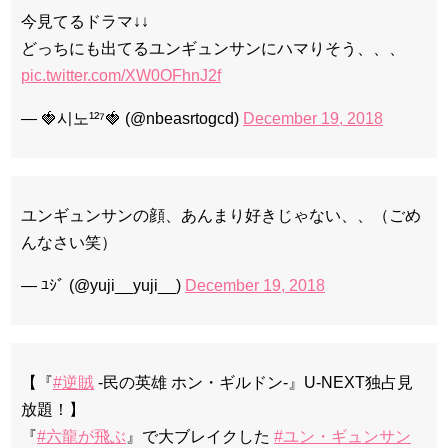
今見てるドラマ↓↓
どっちにも出てるユンギュンサンにハマりそう、、、
pic.twitter.com/XW0OFhnJ2f
— 🍓시노¹²⁷🍓 (@nbeasrtogcd)
December 19, 2018
ユンギュンサンの顔、あんまり好きじゃない、、（ごめ
んなさい笑）
— ﾕｼﾞ (@yuji__yuji__)
December 19, 2018
【『
#逆賊
-民の英雄 ホン・ギルドン-』U-NEXT独占見
放題！】
『
#六龍が飛ぶ
』で大ブレイクした
#ユン・ギュンサン