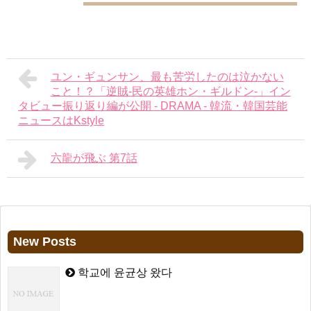
ユン・ギュンサン、最も苦労したのは泣かない
こと！？「逆賊-民の英雄ホン・ギルドン-」イン
タビュー振り返り編が公開 - DRAMA - 韓流・韓国芸能
ニュースはKstyle
六龍が飛ぶ 第7話
New Posts
학교에 윤균상 왔다