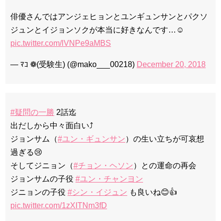
俳優さんではアンジェヒョンとユンギュンサンとパクソ
ジュンとイジョンソクが本当に好きなんです…☺️
pic.twitter.com/lVNPe9aMBS
— ﾏｺ ❁(受験生) (@mako___00218)
December 20, 2018
#疑問の一勝
2話迄
出だしから中々面白い⤴️
ジョンサム（
#ユン・ギュンサン
）の生い立ちが可哀想
過ぎる😢
そしてジニョン（
#チョン・ヘソン
）との運命の再会
ジョンサムの子役
#ユン・チャンヨン
ジニョンの子役
#シン・イジュン
も良いね😊👍
pic.twitter.com/1zXITNm3fD