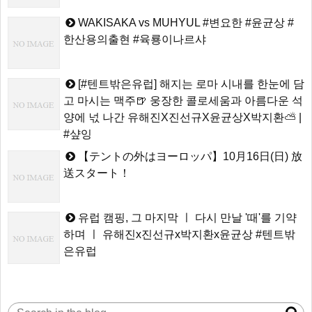
WAKISAKA vs MUHYUL #변요한 #윤균상 #
한산용의출현 #육룡이나르샤
[#텐트밖은유럽] 해지는 로마 시내를 한눈에 담
고 마시는 맥주🍺 웅장한 콜로세움과 아름다운 석
양에 넋 나간 유해진X진선규X윤균상X박지환⛅ |
#샾잉
【テントの外はヨーロッパ】10月16日(日) 放
送スタート！
유럽 캠핑, 그 마지막 ㅣ 다시 만날 '때'를 기약
하며 ㅣ 유해진x진선규x박지환x윤균상 #텐트밖
은유럽