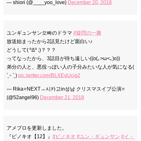
— shiori (@____yoo_love)
December 20, 2018
ユンギュンサン오빠のドラマ
#疑問の一勝
放送始まったから2話見たけど面白い♪
どうして( ºΔº ;)？？？
ってなったから、3話目が待ち遠しい((o(｡>ω<｡)o))
弟分の人と、悪役っぽい人の子分みたいな人が気になる(
´͈ ᵕ `͈ )
pic.twitter.com/BLXEgUcig2
— Rika⭐NEXT→시카고in성남 クリスマスイブ公演⭐
(@52angel96)
December 21, 2018
アメブロを更新しました。
『ピノキオ【12】』
#ピノキオ
#ユン・ギュンサン
#イ・