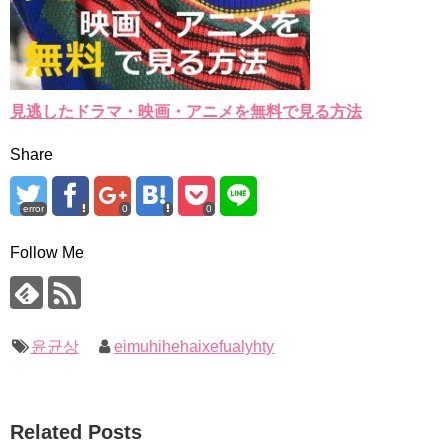
見逃したドラマ・映画・アニメを無料で見る方法
Share
error
0
0
Follow Me
윤균상
eimuhihehaixefualyhty
Related Posts