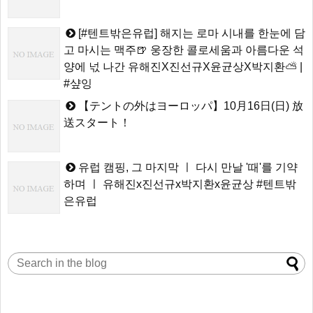
[#텐트밖은유럽] 해지는 로마 시내를 한눈에 담
고 마시는 맥주🍺 웅장한 콜로세움과 아름다운 석
양에 넋 나간 유해진X진선규X윤균상X박지환⛅ |
#샾잉
【テントの外はヨーロッパ】10月16日(日) 放
送スタート！
유럽 캠핑, 그 마지막 ㅣ 다시 만날 '때'를 기약
하며 ㅣ 유해진x진선규x박지환x윤균상 #텐트밖
은유럽