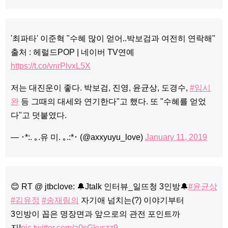
'최파타' 이준혁 "수혜 많이 얻어..박보검과 여전히 연락해"
출처 : 헤럴드POP | 네이버 TV연예
https://t.co/vnrPlvxL5X
저는 대진운이 좋다. 박보검, 진영, 윤균상, 도경수,
#임시
완
등 그때의 대세와 연기한다"고 했다. 또 "수혜를 얻었
다"고 덧붙였다.
— ･*:. ｡.유 미. ｡.:*･ (@axxyuyu_love)
January 11, 2019
😊 RT @ jtbclove: 🔔Jtalk 인터뷰_일뜨청 3인방🔔
#윤균상
#김유정
#송재림의
자기애 넘치는(?) 이야기부터
3인방이 꼽은 명장면과 앞으로의 관전 포인트까
지!
pic.twitter.com/a0sGkyszz9