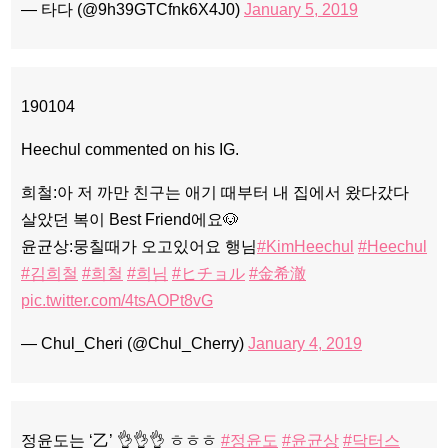
— 타다 (@9h39GTCfnk6X4J0)
January 5, 2019
190104
Heechul commented on his IG.
희철:아 저 까만 친구는 애기 때부터 내 집에서 왔다갔다
살았던 복이 Best Friend에요🐶
윤균상:뭉칠때가 오고있어요 행님
#KimHeechul
#Heechul
#김희철
#희철
#희님
#ヒチョル
#金希澈
pic.twitter.com/4tsAOPt8vG
— Chul_Cheri (@Chul_Cherry)
January 4, 2019
정윤도는 ‘乙’ 👌👌👌 ㅎㅎㅎ
#정윤도
#윤균상
#닥터스