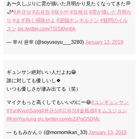
あ〜久しぶりに雲が描いた月明かり見たくなってきた💭
🌙*
#윤균상
#김유정
#채수빈
#정혜성
#雲が描いた月明か
り
#まず熱く掃除せよ
#逆賊ホンギルドン
#疑問のイル
スン
pic.twitter.com/7SlSt0vnbk
— 🌸서 윤🌸 (@soyusoyu___3280)
January 13, 2019
ギュンサン絶対いい人だよね😁
誰に対しても優しいし🍀
いつも優しさが滲み出てる（笑）
マイクもっと高くしてもいいのにー😆
#ユンギュンサン
#YunKyunSang
#윤균상
#김유정
#金裕貞
#キムユジョン
#KimYoujung
pic.twitter.com/pZiPqG5DMc
— ももみかん☆ (@momomikan_33)
January 13, 2019