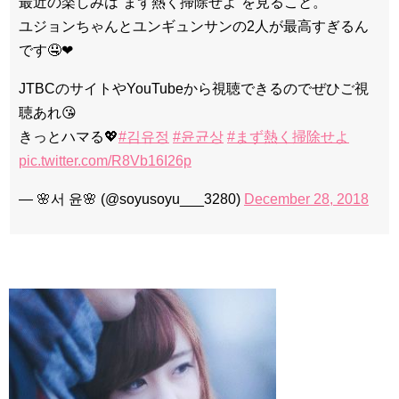
最近の楽しみは“まず熱く掃除せよ”を見ること。
ユジョンちゃんとユンギュンサンの2人が最高すぎるん
です🤤❤︎
JTBCのサイトやYouTubeから視聴できるのでぜひご視
聴あれ😘
きっとハマる💖
#김유정
#윤균상
#まず熱く掃除せよ
pic.twitter.com/R8Vb16I26p
— 🌸서 윤🌸 (@soyusoyu___3280)
December 28, 2018