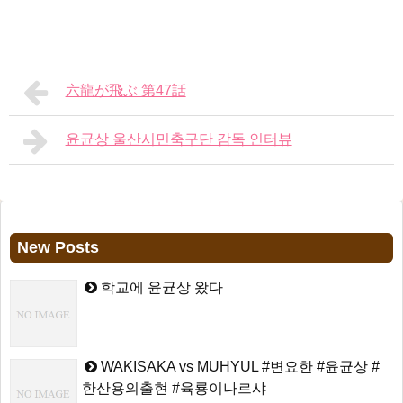
六龍が飛ぶ 第47話
윤균상 울산시민축구단 감독 인터뷰
New Posts
학교에 윤균상 왔다
WAKISAKA vs MUHYUL #변요한 #윤균상 #
한산용의출현 #육룡이나르샤