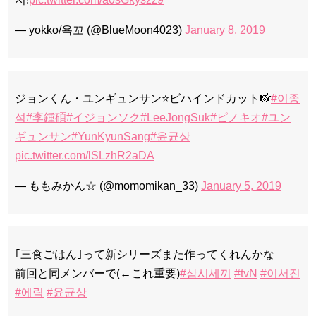
— yokko/욕꼬 (@BlueMoon4023)
January 8, 2019
ジョンくん・ユンギュンサン⭐️ビハインドカット📸
#이종
석
#李鍾碩
#イジョンソク
#LeeJongSuk
#ピノキオ
#ユン
ギュンサン
#YunKyunSang
#윤균상
pic.twitter.com/lSLzhR2aDA
— ももみかん☆ (@momomikan_33)
January 5, 2019
｢三食ごはん｣って新シリーズまた作ってくれんかな
前回と同メンバーで(←これ重要)
#삼시세끼
#tvN
#이서진
#에릭
#윤균상