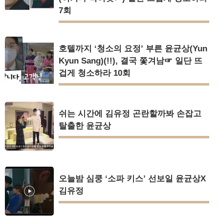
7회
호텔까지 ‘청소의 요정’ 부른 윤균상(Yun
Kyun Sang)(!!), 결국 쫓겨남☞ 일단 뜨
겁게 청소하라 10회
쉬는 시간에 김유정 곤란할까봐 손잡고
탈출한 윤균상
오늘밤 심쿵 ‘소파 키스’ 선보일 윤균상X
김유정