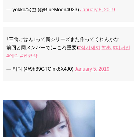
— yokko/욕꼬 (@BlueMoon4023)
January 8, 2019
｢三食ごはん｣って新シリーズまた作ってくれんかな
前回と同メンバーで(←これ重要)
#삼시세끼
#tvN
#이서진
#에릭
#윤균상
— 타다 (@9h39GTCfnk6X4J0)
January 5, 2019