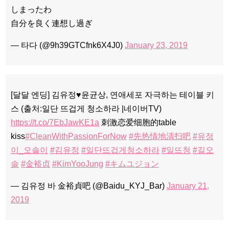
しまったわ
自分を良く連想し過ぎ
— 타다 (@9h39GTCfnk6X4J0)
January 23, 2019
[달달 엔딩] 김유정♥윤균상, 연애세포 자극하는 테이블 키
스 (출처:일단 뜨겁게 청소하라 |네이버TV)
https://t.co/7EbJawKE1a
刺激恋爱细胞的table
kiss
#CleanWithPassionForNow
#先热情地清扫吧
#유정
이_오솔이
#김유정
#일단뜨겁게청소하라
#일뜨청
#길오
솔
#金裕贞
#KimYooJung
#キムユジョン
— 김유정 바 金裕貞吧 (@Baidu_KYJ_Bar)
January 21,
2019