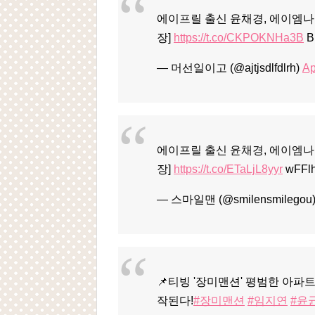
에이프릴 출신 윤채경, 에이엠
장]
https://t.co/CKPOKNHa3B
B
— 머선일이고 (@ajtjsdlfdlrh)
Ap
에이프릴 출신 윤채경, 에이엠
장]
https://t.co/ETaLjL8yyr
wFFl
— 스마일맨 (@smilensmilegou
📌티빙 '장미맨션' 평범한 아파
작된다!
#장미맨션
#임지연
#윤