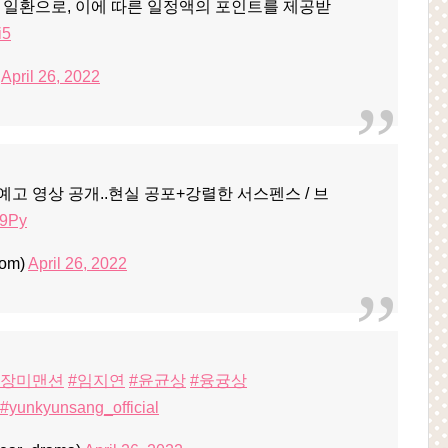
 일환으로, 이에 따른 일정액의 포인트를 제공받
i5
)
April 26, 2022
예고 영상 공개..현실 공포+강렬한 서스펜스 / 브
19Py
om)
April 26, 2022
#장미맨션
#임지연
#윤균상
#융귱상
#yunkyunsang_official