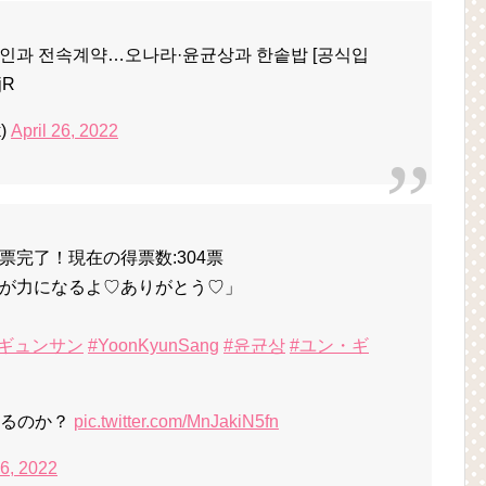
나인과 전속계약…오나라·윤균상과 한솥밥 [공식입
jR
)
April 26, 2022
完了！現在の得票数:304票
が力になるよ♡ありがとう♡」
・ギュンサン
#YoonKyunSang
#윤균상
#ユン・ギ
れるのか？
pic.twitter.com/MnJakiN5fn
26, 2022