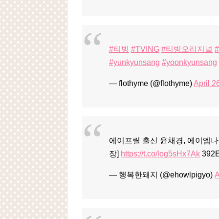
#티빙
#TVING
#티빙오리지널
#yunkyunsang
#yoonkyunsang
— flothyme (@flothyme)
April 2
에이프릴 출신 윤채경, 에이엠
장]
https://t.co/log5sHx7Ak
392
— 행복한돼지 (@ehowlpigyo)
A