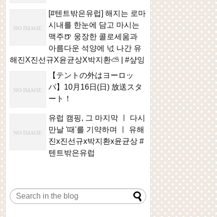
[#텐트밖은유럽] 해지는 로마
시내를 한눈에 담고 마시는
맥주🍺 웅장한 콜로세움과
아름다운 석양에 넋 나간 유
해진X진선규X윤균상X박지환⛅ | #샾잉
【テントの外はヨーロッ
パ】10月16日(日) 放送スタ
ート！
유럽 캠핑, 그 마지막 ㅣ 다시
만날 '때'를 기약하며 ㅣ 유해
진x진선규x박지환x윤균상 #
텐트밖은유럽