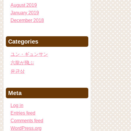
August 2019
January 2019
December 2018
Categories
ユン・ギュンサン
六龍が飛ぶ
윤균상
Meta
Log in
Entries feed
Comments feed
WordPress.org