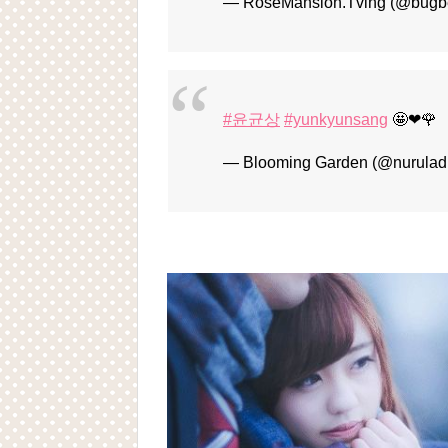
— RoseMansion.Tving (@bugb
#윤균상
#yunkyunsang
🤩❤🌹
— Blooming Garden (@nurulad