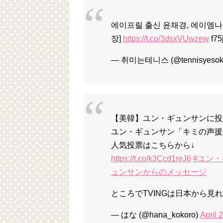
에이프릴 출신 윤채경, 에이엠
장]
https://t.co/3dsxVUwzew
f75
— 취미는테니스 (@tennisyesok
【美韓】ユン・ギュンサンに投票
ユン・ギュンサン「キミの声援
人気投票はこちらから↓
https://t.co/k3Ccd1reJ6
#ユン
ュンサンからのメッセージ
ところでTVINGは日本から見
— はな (@hana_kokoro)
April 