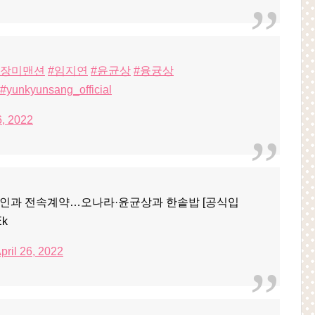
#장미맨션
#임지연
#윤균상
#융귱상
#yunkyunsang_official
6, 2022
나인과 전속계약…오나라·윤균상과 한솥밥 [공식입
Ek
pril 26, 2022