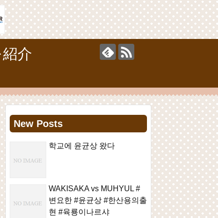
を紹介
New Posts
학교에 윤균상 왔다
WAKISAKA vs MUHYUL #
변요한 #윤균상 #한산용의출
현 #육룡이나르샤