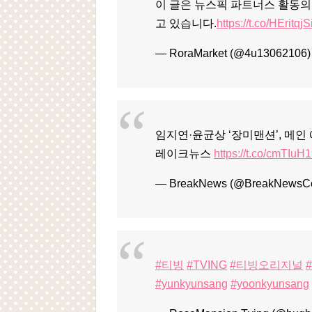
이 글은 뉴스픽 파트너스 활동의
고 있습니다.
https://t.co/HEritqjS
— RoraMarket (@4u13062106
임지연·윤균상 ‘장미맨션’, 메인 
레이크뉴스
https://t.co/cmTIuH
— BreakNews (@BreakNewsC
#티빙
#TVING
#티빙오리지널
#yunkyunsang
#yoonkyunsang