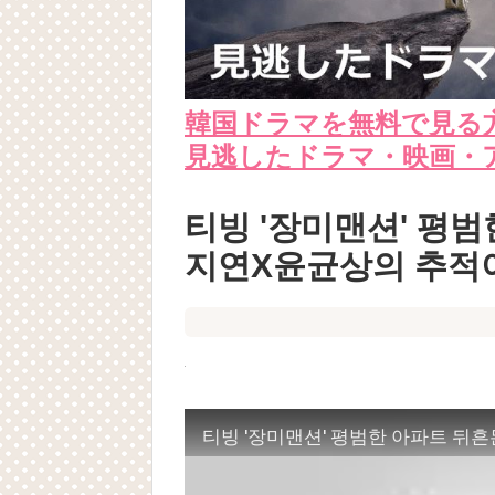
韓国ドラマを無料で見る
見逃したドラマ・映画・
티빙 '장미맨션' 평범
지연X윤균상의 추적
티빙 '장미맨션' 평범한 아파트 뒤흔