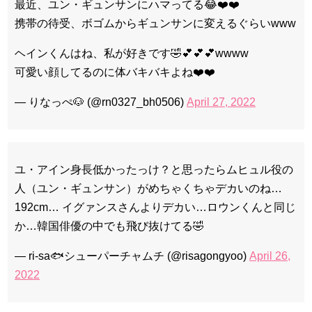
最近、ユン・ギュンサンにハマってる😂❤️❤️
携帯の待受、ボゴムからギュンサンに変えるぐらいwww
ヘインくんはね、私が好きです🤣💕💕💕wwww
可愛い顔してるのに体バキバキよね❤️❤️
— りなっぺ🐶 (@rn0327_bh0506)
April 27, 2022
ユ・アイン身長低かったっけ？と思ったらムヒュル役の
人（ユン・ギュンサン）がめちゃくちゃデカいのね…
192cm… イグァンスさんよりデカい…ロウンくんと同じ
か…韓国俳優の中でも飛び抜けてる🤣
— ri-sa🐟シューパーチャムチ (@risagongyoo)
April 26,
2022