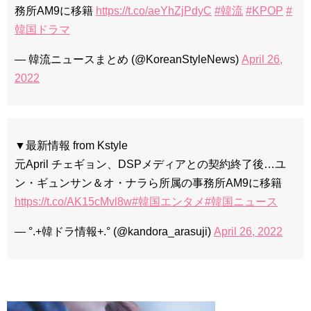
務所AM9に移籍
https://t.co/aeYhZjPdyC
#韓流
#KPOP
#
韓国ドラマ
— 韓流ニュースまとめ (@KoreanStyleNews)
April 26,
2022
▼最新情報 from Kstyle
元April チェギョン、DSPメディアとの契約終了後…ユ
ン・ギュンサン＆オ・ナラら所属の事務所AM9に移籍
https://t.co/AK15cMvl8w
#韓国エンタメ
#韓国ニュース
— °.+韓ドラ情報+.° (@kandora_arasuji)
April 26, 2022