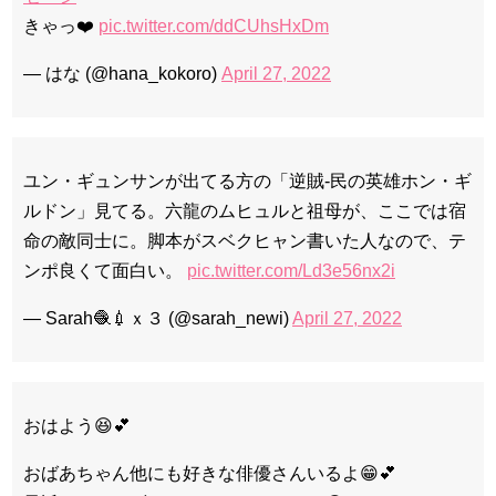
きゃっ❤️
pic.twitter.com/ddCUhsHxDm
— はな (@hana_kokoro)
April 27, 2022
ユン・ギュンサンが出てる方の「逆賊-民の英雄ホン・ギ
ルドン」見てる。六龍のムヒュルと祖母が、ここでは宿
命の敵同士に。脚本がスベクヒャン書いた人なので、テ
ンポ良くて面白い。
pic.twitter.com/Ld3e56nx2i
— Sarah🧶💉ｘ３ (@sarah_newi)
April 27, 2022
おはよう😆💕
おばあちゃん他にも好きな俳優さんいるよ😁💕