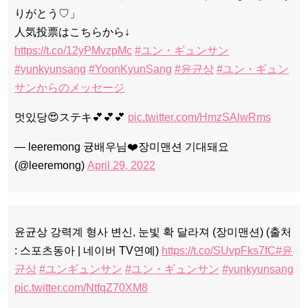
りがとう♡」
人気投票はこちらから↓
https://t.co/12yPMvzpMc
#ユン・ギュンサン
#yunkyunsang
#YoonKyunSang
#윤균상
#ユン・ギュン
サンからのメッセージ
멋있당😍ステキ💕💕💕
pic.twitter.com/HmzSAlwRms
— leeremong 귱배우님❤️장미맨션 기대돼요
(@leeremong)
April 29, 2022
윤균상 강력계 형사 변신, 눈빛 확 달라져 (장미맨션) (출처
: 스포츠동아 | 네이버 TV연예)
https://t.co/SUvpFks7fC
#윤
균상
#ユンギュンサン
#ユン・ギュンサン
#yunkyunsang
pic.twitter.com/NtfqZ70XM8