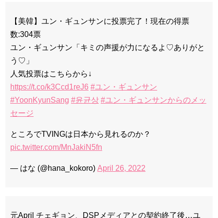
【美韓】ユン・ギュンサンに投票完了！現在の得票
数:304票
ユン・ギュンサン「キミの声援が力になるよ♡ありがと
う♡」
人気投票はこちらから↓
https://t.co/k3Ccd1reJ6
#ユン・ギュンサン
#YoonKyunSang
#윤균상
#ユン・ギュンサンからのメッ
セージ
ところでTVINGは日本から見れるのか？
pic.twitter.com/MnJakiN5fn
— はな (@hana_kokoro)
April 26, 2022
元April チェギョン、DSPメディアとの契約終了後…ユ