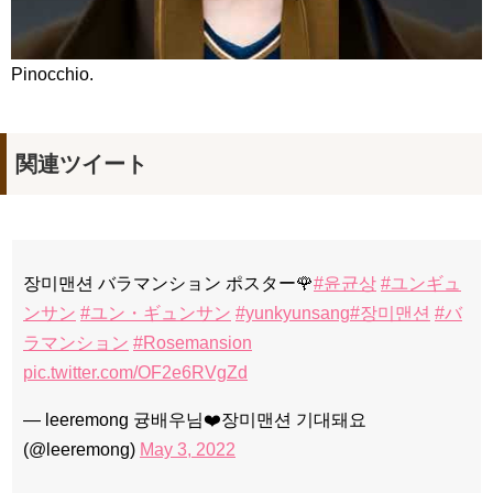
Pinocchio.
関連ツイート
장미맨션 バラマンション ポスター🌹
#윤균상
#ユンギュ
ンサン
#ユン・ギュンサン
#yunkyunsang
#장미맨션
#バ
ラマンション
#Rosemansion
pic.twitter.com/OF2e6RVgZd
— leeremong 귱배우님❤️장미맨션 기대돼요
(@leeremong)
May 3, 2022