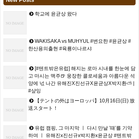
New Posts
학교에 윤균상 왔다
WAKISAKA vs MUHYUL #변요한 #윤균상 #
한산용의출현 #육룡이나르샤
[#텐트밖은유럽] 해지는 로마 시내를 한눈에 담
고 마시는 맥주🍺 웅장한 콜로세움과 아름다운 석
양에 넋 나간 유해진X진선규X윤균상X박지환⛅ |
#샾잉
【テントの外はヨーロッパ】10月16日(日) 放
送スタート！
유럽 캠핑, 그 마지막 ㅣ 다시 만날 '때'를 기약
하며 ㅣ 유해진x진선규x박지환x윤균상 #텐트밖