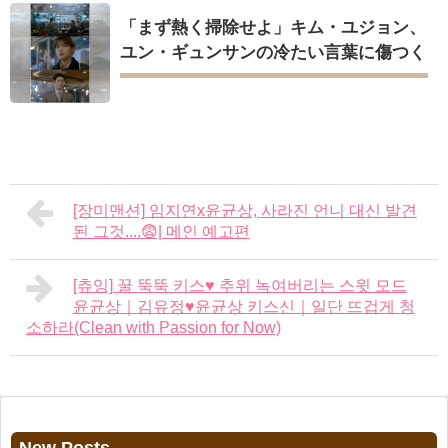
「まず熱く掃除せよ」キム・ユジョン、
ユン・ギュンサンの冷たい言葉に傷つく
[장미맨션] 임지연x윤균상, 사라진 언니 대신 발견
된 그것....😨| 메인 예고편
[츄잉] 꿀 뚝뚝 키스♥️ 추위 녹여버리는 스윗 모드
윤균상｜김유정♥윤균상 키스신｜일단 뜨겁게 청
소하라(Clean with Passion for Now)