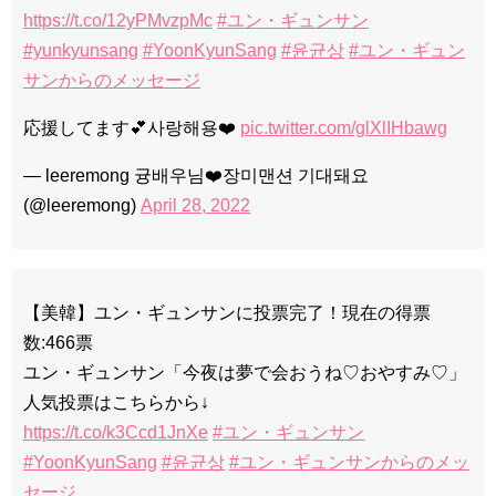
https://t.co/12yPMvzpMc
#ユン・ギュンサン
#yunkyunsang
#YoonKyunSang
#윤균상
#ユン・ギュン
サンからのメッセージ
応援してます💕사랑해용❤️
pic.twitter.com/glXlIHbawg
— leeremong 귱배우님❤️장미맨션 기대돼요
(@leeremong)
April 28, 2022
【美韓】ユン・ギュンサンに投票完了！現在の得票
数:466票
ユン・ギュンサン「今夜は夢で会おうね♡おやすみ♡」
人気投票はこちらから↓
https://t.co/k3Ccd1JnXe
#ユン・ギュンサン
#YoonKyunSang
#윤균상
#ユン・ギュンサンからのメッ
セージ