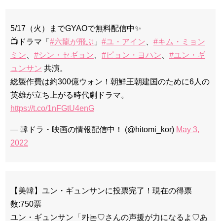
5/17（火）までGYAOで無料配信中✨
📺ドラマ「
#六龍が飛ぶ
」
#ユ・アイン
、
#キム・ミョン
ミン
、
#シン・セギョン
、
#ピョン・ヨハン
、
#ユン・ギ
ュンサン
共演。
総製作費は約300億ウォン！朝鮮王朝建国のために6人の
英雄が立ち上がる時代劇ドラマ。
https://t.co/1nFGtU4enG
— 韓ドラ・映画の情報配信中！ (@hitomi_kor)
May 3,
2022
【美韓】ユン・ギュンサンに投票完了！現在の得票
数:750票
ユン・ギュンサン「카논♡さんの声援が力になるよ♡あ