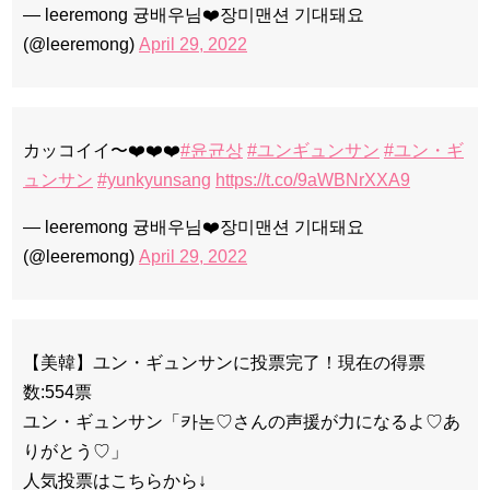
— leeremong 귱배우님❤️장미맨션 기대돼요
(@leeremong)
April 29, 2022
カッコイイ〜❤️❤️❤️
#윤균상
#ユンギュンサン
#ユン・ギ
ュンサン
#yunkyunsang
https://t.co/9aWBNrXXA9
— leeremong 귱배우님❤️장미맨션 기대돼요
(@leeremong)
April 29, 2022
【美韓】ユン・ギュンサンに投票完了！現在の得票
数:554票
ユン・ギュンサン「카논♡さんの声援が力になるよ♡あ
りがとう♡」
人気投票はこちらから↓