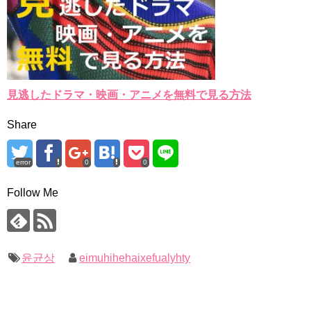
見逃したドラマ・映画・アニメを無料で見る方法
Share
error
0
0
Follow Me
윤균상
eimuhihehaixefualyhty