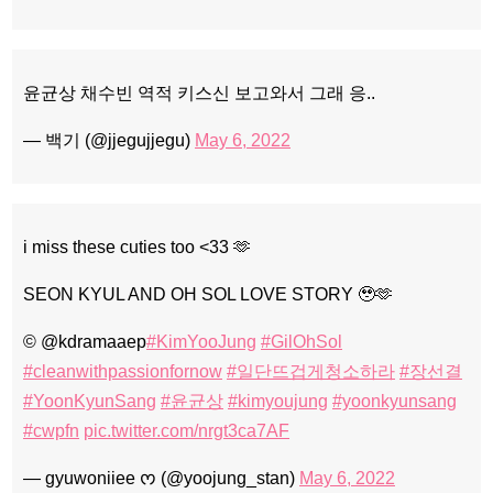
윤균상 채수빈 역적 키스신 보고와서 그래 응..
— 백기 (@jjegujjegu)
May 6, 2022
i miss these cuties too <33 🫶
SEON KYUL AND OH SOL LOVE STORY 🥹🫶
© @kdramaaep
#KimYooJung
#GilOhSol
#cleanwithpassionfornow
#일단뜨겁게청소하라
#장선결
#YoonKyunSang
#윤균상
#kimyoujung
#yoonkyunsang
#cwpfn
pic.twitter.com/nrgt3ca7AF
— gyuwoniiee ᰔ (@yoojung_stan)
May 6, 2022