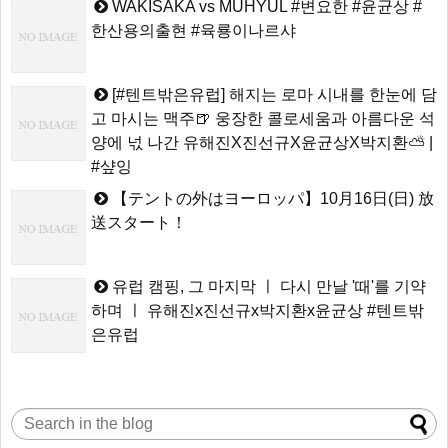
WAKISAKA vs MUHYUL #변요한 #윤균상 #
한산용의출현 #육룡이나르샤
[#텐트밖은유럽] 해지는 로마 시내를 한눈에 담
고 마시는 맥주🍺 웅장한 콜로세움과 아름다운 석
양에 넋 나간 유해진X진선규X윤균상X박지환⛅ |
#샾잉
【テントの外はヨーロッパ】10月16日(日) 放
送スタート！
유럽 캠핑, 그 마지막 ㅣ 다시 만날 '때'를 기약
하며 ㅣ 유해진x진선규x박지환x윤균상 #텐트밖
은유럽