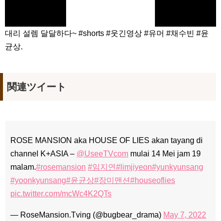
대리 설렘 달달하다~ #shorts #웃긴영상 #유머 #채수빈 #윤
균상.
関連ツイート
ROSE MANSION aka HOUSE OF LIES akan tayang di
channel K+ASIA –
@UseeTVcom
mulai 14 Mei jam 19
malam.
#rosemansion
#임지연
#limjiyeon
#yunkyunsang
#yoonkyunsang
#윤균상
#장미맨션
#houseoflies
pic.twitter.com/mcWc4K2QTs
— RoseMansion.Tving (@bugbear_drama)
May 7, 2022