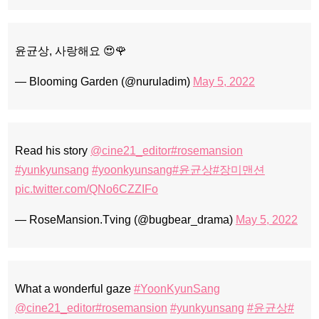
윤균상, 사랑해요 😍🌹
— Blooming Garden (@nuruladim)
May 5, 2022
Read his story
@cine21_editor
#rosemansion
#yunkyunsang
#yoonkyunsang
#윤균상
#장미맨션
pic.twitter.com/QNo6CZZIFo
— RoseMansion.Tving (@bugbear_drama)
May 5, 2022
What a wonderful gaze
#YoonKyunSang
@cine21_editor
#rosemansion
#yunkyunsang
#윤균상
#