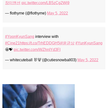
장미맨션
pic.twitter.com/LB5zCg2Wj9
— flothyme (@flothyme)
May 5, 2022
#YoonKyunSang
interview with
#Cine21
https://t.co/TrhEDDGH5j
#윤균상
#YunKyunSang
🤩💝
pic.twitter.com/WZhnIYd3FI
— whitecuteball 🐰🐻 (@cutiesnowball03)
May 5, 2022