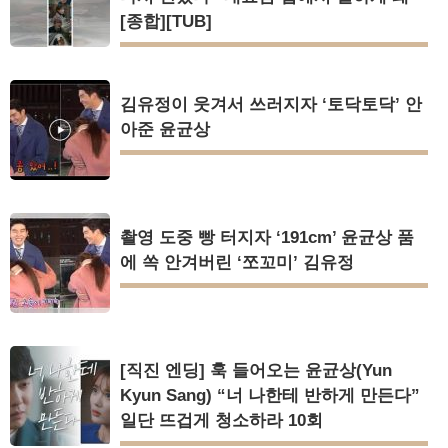
[종합][TUB]
김유정이 웃겨서 쓰러지자 ‘토닥토닥’ 안
아준 윤균상
촬영 도중 빵 터지자 ‘191cm’ 윤균상 품
에 쏙 안겨버린 ‘쪼꼬미’ 김유정
[직진 엔딩] 훅 들어오는 윤균상(Yun
Kyun Sang) “너 나한테 반하게 만든다”
일단 뜨겁게 청소하라 10회