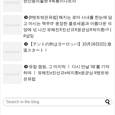
한산용의출현 #육룡이나르샤
[#텐트밖은유럽] 해지는 로마 시내를 한눈에 담
고 마시는 맥주🍺 웅장한 콜로세움과 아름다운 석
양에 넋 나간 유해진X진선규X윤균상X박지환⛅ |
#샾잉
【テントの外はヨーロッパ】10月16日(日) 放
送スタート！
유럽 캠핑, 그 마지막 ㅣ 다시 만날 '때'를 기약
하며 ㅣ 유해진x진선규x박지환x윤균상 #텐트밖
은유럽