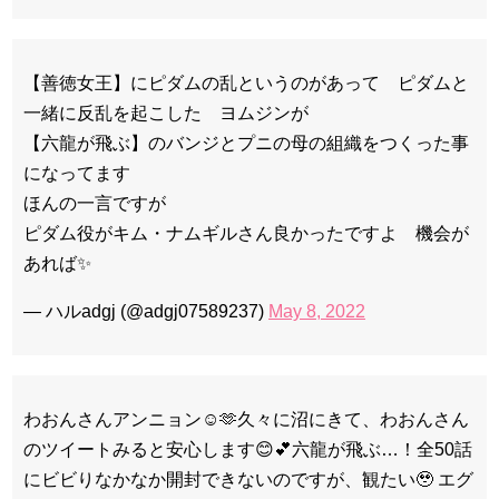
【善徳女王】にピダムの乱というのがあって ピダムと
一緒に反乱を起こした ヨムジンが
【六龍が飛ぶ】のバンジとプニの母の組織をつくった事
になってます
ほんの一言ですが
ピダム役がキム・ナムギルさん良かったですよ 機会が
あれば✨
— ハルadgj (@adgj07589237)
May 8, 2022
わおんさんアンニョン☺️🫶久々に沼にきて、わおんさん
のツイートみると安心します😊💕六龍が飛ぶ…！全50話
にビビりなかなか開封できないのですが、観たい🥹 エグ