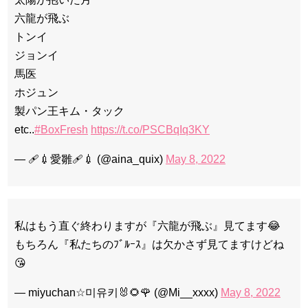
六龍が飛ぶ
トンイ
ジョンイ
馬医
ホジュン
製パン王キム・タック
etc..
#BoxFresh
https://t.co/PSCBqIq3KY
— 🩹💉愛雛🩹💉 (@aina_quix)
May 8, 2022
私はもう直ぐ終わりますが『六龍が飛ぶ』見てます😂
もちろん『私たちのﾌﾞﾙｰｽ』は欠かさず見てますけどね
😘
— miyuchan☆미유키🐰🌻🌹 (@Mi__xxxx)
May 8, 2022