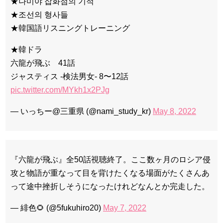
★나미야 잡화점의 기적
★조선의 형사들
★韓国語リスニングトレーニング
★韓ドラ
六龍が飛ぶ 41話
ジャスティス -検法男女- 8〜12話
pic.twitter.com/MYkh1x2PJg
— いっちー@三重県 (@nami_study_kr)
May 8, 2022
『六龍が飛ぶ』全50話視聴終了。ここ数ヶ月のロシア侵
攻と物語が重なって目を背けたくなる場面がたくさんあ
って途中挫折しそうになったけれどなんとか完走した。
— 緋色🌻 (@5fukuhiro20)
May 7, 2022