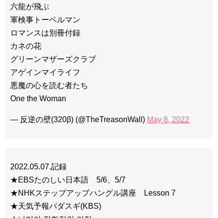
六龍が飛ぶ
軍検事トーベルマン
ロマンスは別冊付録
カネの花
グリーンマザーズクラブ
アゲインマイライフ
悪魔の心を読む者たち
One the Woman
— 反逆の壁(320β) (@TheTreasonWall)
May 8, 2022
2022.05.07.記録
★EBSたのしい日本語 5/6、5/7
★NHKステップアップハングル講座 Lesson 7
★天気予報パダスギ(KBS)