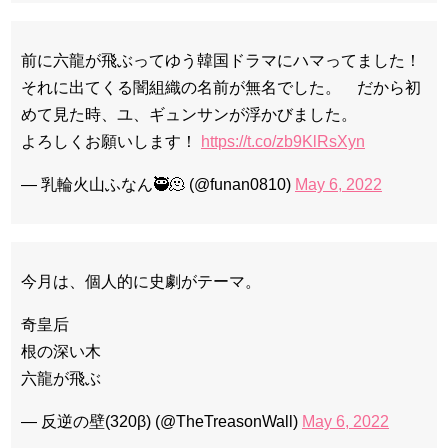
前に六龍が飛ぶってゆう韓国ドラマにハマってました！
それに出てくる闇組織の名前が無名でした。 だから初
めて見た時、ユ、ギュンサンが浮かびました。
よろしくお願いします！
https://t.co/zb9KlRsXyn
— 乳輪火山ふなん🥷🫠 (@funan0810)
May 6, 2022
今月は、個人的に史劇がテーマ。
奇皇后
根の深い木
六龍が飛ぶ
— 反逆の壁(320β) (@TheTreasonWall)
May 6, 2022