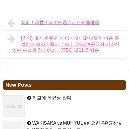
悲劇！演技大賞で冷遇された韓国俳優
[츄잉] 내가 원했던 게 이거잖아🙊 애틋한 마음 폭
발하는 솔결커플의 키스｜김유정♥윤균상 키스신
｜일단 뜨겁게 청소하라｜JTBC 190115 방송
New Posts
학교에 윤균상 왔다
WAKISAKA vs MUHYUL #변요한 #윤균상 #