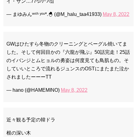
イ・サン…77💦ｳｰﾝ🤔
— まゆみんʷᶦᵗʰ ʸᵒᵘ*.🐣 (@M_halu_taa41933)
May 8, 2022
GWはひたすら冬物のクリーニングとベーグル焼いてま
した。そして何回目かの『六龍が飛ぶ』50話完走！25話
のイバンジとムヒョルの勇姿は何度見ても鳥肌もの。そ
していいところで流れるジュンスのOSTにまたまた泣か
されましたーーーTT
— hano (@HAMEMINO)
May 8, 2022
近々観る予定の韓ドラ
根の深い木