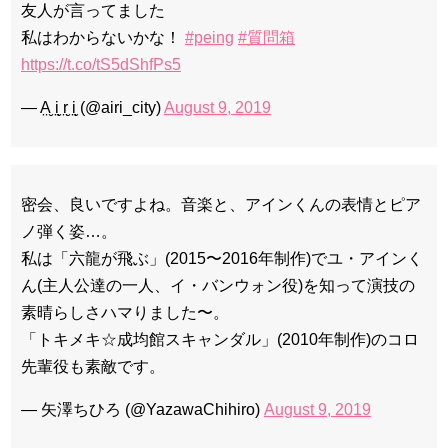
友人が言ってました
私はわからないかな！
#peing
#質問箱
https://t.co/tS5dShfPs5
— A̤̮ i̤̮ r̤̮ i̤̮ (@airi_city)
August 9, 2019
密会、良いですよね。音楽と、アインくんの表情とピア
ノ弾く姿…。
私は「六龍が飛ぶ」(2015〜2016年制作)でユ・アインく
ん(主人公達の一人、イ・バンウォン役)を知って演技の
素晴らしさハマりました〜。
「トキメキ☆成均館スキャンダル」(2010年制作)のコロ
先輩役も素敵です。
— 矢澤ちひろ (@YazawaChihiro)
August 9, 2019