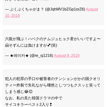
— ぶくぶくちゃがま？ (@JqhMV1bZGp1orZ6)
August
10, 2019
六龍が飛ぶ！ハベクのナムジュヒョク君がいいですよ〜
🤗そずんには負けますが💕(笑)
— ★레이카★ (@re_sj1216)
August 9, 2019
犯人の犯罪の手口や被害者のテンションがかの国クオリ
ティー炸裂で失礼ながら唖然としつつもクスッと笑って
しまう感じ😂😊
なお、私の見た韓国ドラマの中で
サイコキラーベスト2入り❢