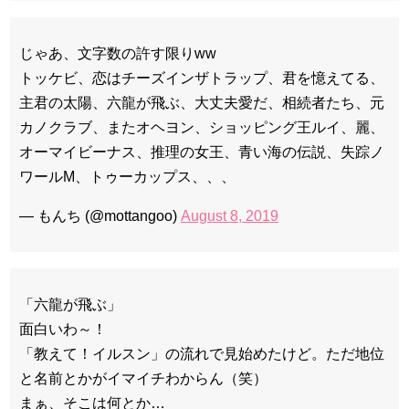
じゃあ、文字数の許す限りww
トッケビ、恋はチーズインザトラップ、君を憶えてる、
主君の太陽、六龍が飛ぶ、大丈夫愛だ、相続者たち、元
カノクラブ、またオヘヨン、ショッピング王ルイ、麗、
オーマイビーナス、推理の女王、青い海の伝説、失踪ノ
ワールM、トゥーカップス、、、
— もんち (@mottangoo)
August 8, 2019
「六龍が飛ぶ」
面白いわ～！
「教えて！イルスン」の流れで見始めたけど。ただ地位
と名前とかがイマイチわからん（笑）
まぁ、そこは何とか…