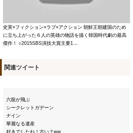
史実×フィクション×ラブ×アクション 朝鮮王朝建国のため
に立ち上がった６人の英雄の物語を描く韓国時代劇の最高
傑作！ ○2015SBS演技大賞主要1…
関連ツイート
六龍が飛ぶ
シークレットガデーン
ナイン
華麗なる遺産
好きでしたね！古い？ww