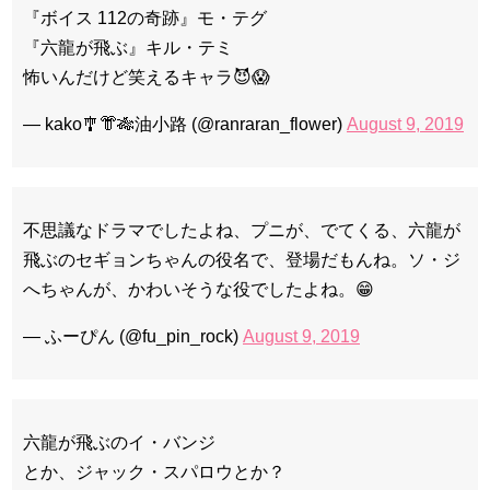
『ボイス 112の奇跡』モ・テグ
『六龍が飛ぶ』キル・テミ
怖いんだけど笑えるキャラ😈😱
— kako🎐👘🎋油小路 (@ranraran_flower)
August 9, 2019
不思議なドラマでしたよね、プニが、でてくる、六龍が
飛ぶのセギョンちゃんの役名で、登場だもんね。ソ・ジ
へちゃんが、かわいそうな役でしたよね。😁
— ふーぴん (@fu_pin_rock)
August 9, 2019
六龍が飛ぶのイ・バンジ
とか、ジャック・スパロウとか？