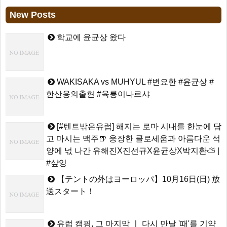
New Posts
학교에 윤균상 왔다
WAKISAKA vs MUHYUL #변요한 #윤균상 #
한산용의출현 #육룡이나르샤
[#텐트밖은유럽] 해지는 로마 시내를 한눈에 담
고 마시는 맥주🍺 웅장한 콜로세움과 아름다운 석
양에 넋 나간 유해진X진선규X윤균상X박지환⛅ |
#샾잉
【テントの外はヨーロッパ】10月16日(日) 放
送スタート！
유럽 캠핑, 그 마지막 ㅣ 다시 만날 '때'를 기약