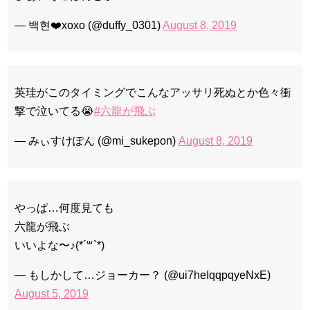
— 백현❤️xoxo (@duffy_0301)
August 8, 2019
英珪がこのタイミングでこんなアッサリ死ぬとか色々衝
撃で泣いてる😭
#六龍が飛ぶ
— みぃすけぽん (@mi_sukepon)
August 8, 2019
やっぱ…何度見ても
六龍が飛ぶ
いいよな〜♪(*´꒳`*)
— もしかして…ジョーカー？ (@ui7heIqqpqyeNxE)
August 5, 2019