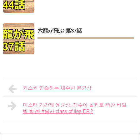
六龍が飛ぶ 第37話
키스씬 연습하는 채수빈 윤균상
미스터 기간제 윤균상, 정수아 몰카로 꽉찬 비밀
방 발견! #필카 class of lies EP.2