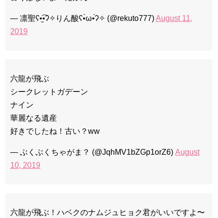
— 凛聖ʕ•̫͡•ʔ✧りん酸ʕ•̀ω•́ʔ✧ (@rekuto777)
August 11,
2019
六龍が飛ぶ
シークレットガデーン
ナイン
華麗なる遺産
好きでしたね！古い？ww
— ぶくぶくちゃがま？ (@JqhMV1bZGp1orZ6)
August
10, 2019
六龍が飛ぶ！ハベクのナムジュヒョク君がいいですよ〜