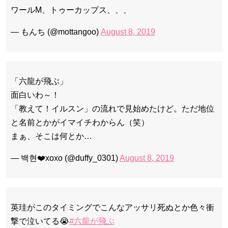
ワールM、トゥーカップス、、、
— もんち (@mottangoo)
August 8, 2019
「六龍が飛ぶ」
面白いわ～！
「教えて！イルスン」の流れで見始めたけど。ただ地位
と名前とかがイマイチわからん（笑）
まぁ、そこは何とか…
— 백현❤️xoxo (@duffy_0301)
August 8, 2019
英珪がこのタイミングでこんなアッサリ死ぬとか色々衝
撃で泣いてる😭
#六龍が飛ぶ