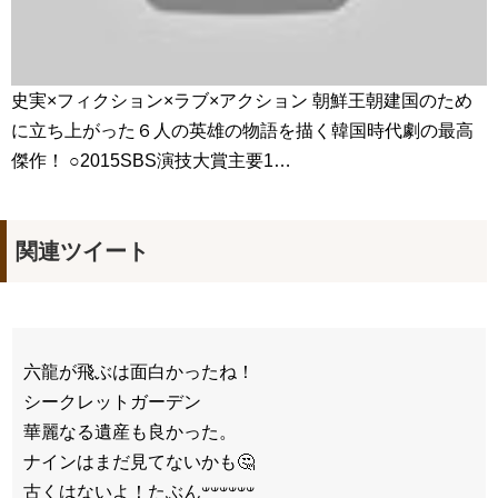
史実×フィクション×ラブ×アクション 朝鮮王朝建国のため
に立ち上がった６人の英雄の物語を描く韓国時代劇の最高
傑作！ ○2015SBS演技大賞主要1…
関連ツイート
六龍が飛ぶは面白かったね！
シークレットガーデン
華麗なる遺産も良かった。
ナインはまだ見てないかも🤔
古くはないよ！たぶん𐤔𐤔𐤔𐤔𐤔𐤔