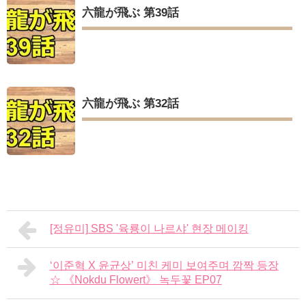
六龍が飛ぶ 第39話
六龍が飛ぶ 第32話
[정유미] SBS '육룡이 나르샤' 현장 메이킹
‘이준혁 X 윤균상’ 미친 케미 보여주며 깜짝 등장
☆ 《Nokdu Flowert》 녹두꽃 EP07