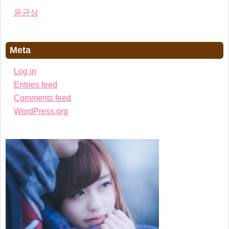
윤균상
Meta
Log in
Entries feed
Comments feed
WordPress.org