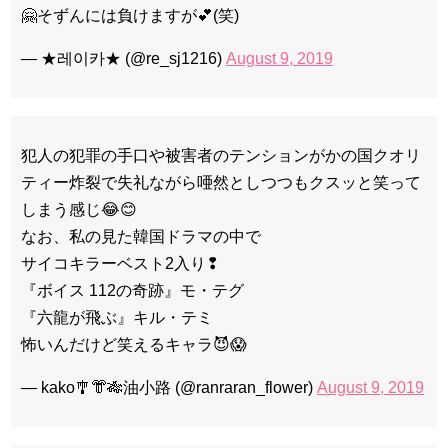
🤗そずんには負けますが💕(笑)
— ★레이카★ (@re_sj1216)
August 9, 2019
犯人の犯罪の手口や被害者のテンションがかの国クオリ
ティー炸裂で失礼ながら唖然としつつもクスッと笑って
しまう感じ😂😊
なお、私の見た韓国ドラマの中で
サイコキラーベスト2入り❢
『ボイス 112の奇跡』モ・テグ
『六龍が飛ぶ』キル・テミ
怖いんだけど笑えるキャラ😈😱
— kako🎐👘🎋油小路 (@ranraran_flower)
August 9, 2019