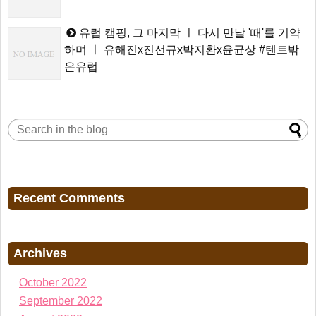
유럽 캠핑, 그 마지막 ㅣ 다시 만날 '때'를 기약
하며 ㅣ 유해진x진선규x박지환x윤균상 #텐트밖
은유럽
Recent Comments
Archives
October 2022
September 2022