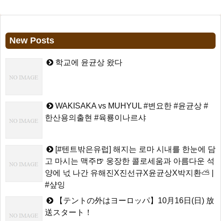
New Posts
학교에 윤균상 왔다
WAKISAKA vs MUHYUL #변요한 #윤균상 #
한산용의출현 #육룡이나르샤
[#텐트밖은유럽] 해지는 로마 시내를 한눈에 담
고 마시는 맥주🍺 웅장한 콜로세움과 아름다운 석
양에 넋 나간 유해진X진선규X윤균상X박지환⛅ |
#샾잉
【テントの外はヨーロッパ】10月16日(日) 放
送スタート！