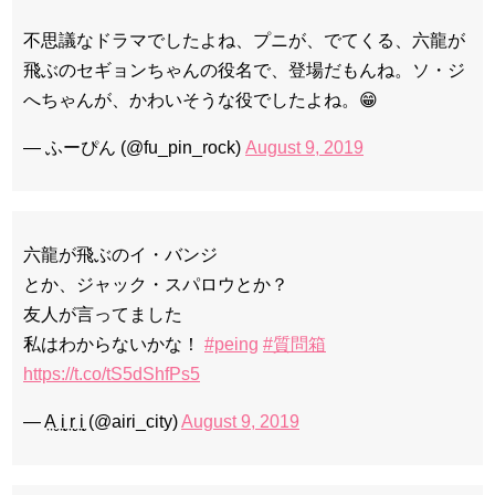
不思議なドラマでしたよね、プニが、でてくる、六龍が
飛ぶのセギョンちゃんの役名で、登場だもんね。ソ・ジ
へちゃんが、かわいそうな役でしたよね。😁
— ふーぴん (@fu_pin_rock)
August 9, 2019
六龍が飛ぶのイ・バンジ
とか、ジャック・スパロウとか？
友人が言ってました
私はわからないかな！
#peing
#質問箱
https://t.co/tS5dShfPs5
— A̤̮ i̤̮ r̤̮ i̤̮ (@airi_city)
August 9, 2019