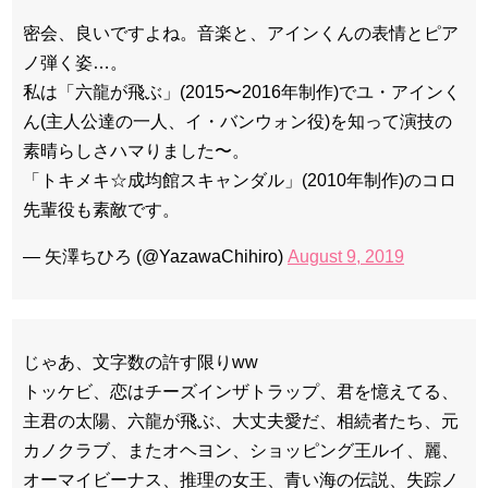
密会、良いですよね。音楽と、アインくんの表情とピア
ノ弾く姿…。
私は「六龍が飛ぶ」(2015〜2016年制作)でユ・アインく
ん(主人公達の一人、イ・バンウォン役)を知って演技の
素晴らしさハマりました〜。
「トキメキ☆成均館スキャンダル」(2010年制作)のコロ
先輩役も素敵です。
— 矢澤ちひろ (@YazawaChihiro)
August 9, 2019
じゃあ、文字数の許す限りww
トッケビ、恋はチーズインザトラップ、君を憶えてる、
主君の太陽、六龍が飛ぶ、大丈夫愛だ、相続者たち、元
カノクラブ、またオヘヨン、ショッピング王ルイ、麗、
オーマイビーナス、推理の女王、青い海の伝説、失踪ノ