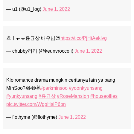
— u1 (@u1_log)
June 1, 2022
흐ㅓㅠㅠ윤균상 배우님😍
https://t.co/PjHtAekIvg
— chubby라라 (@keunvroccoli)
June 1, 2022
Klo romance drama mungkin ceritanya lain ya bang
MinSoo?😂😅✌️
#parkminsoo
#yoonkyunsang
#yunkyunsang
#윤균상
#RoseMansion
#houseoflies
pic.twitter.com/WgqHsiP6bn
— flothyme (@flothyme)
June 1, 2022