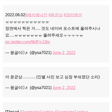
2022.06.02
#에이엠나인
#윤균상
#장미맨션
ㅠㅠㅠㅠㅠㅠㅠㅠㅠㅠㅠ
정면에서 찍은 거…. 것도 네이버 포스트에 올려주시나
요….ㅠㅠㅠㅠㅠㅠㅠ 올려주새오ㅜㅜㅜㅜㅠ
pic.twitter.com/9bfFrrJJ6s
— 몽글이♬ (@ysa7021)
June 2, 2022
아 윤균상………. (인별 사진 보고 심장 부숴졌단 소리)
— 몽글이♬ (@ysa7021)
June 2, 2022
[Thread
#1semaine1actrice
#1semaine1acteur