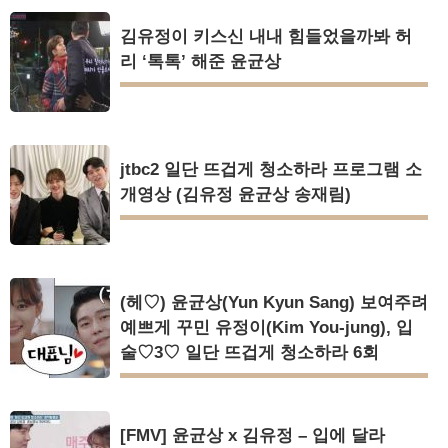
김유정이 키스신 내내 힘들었을까봐 허
리 ‘톡톡’ 해준 윤균상
jtbc2 일단 뜨겁게 청소하라 프로그램 소
개영상 (김유정 윤균상 송재림)
(헤♡) 윤균상(Yun Kyun Sang) 보여주려
예쁘게 꾸민 유정이(Kim You-jung), 입
술♡3♡ 일단 뜨겁게 청소하라 6회
[FMV] 윤균상 x 김유정 – 입에 달라