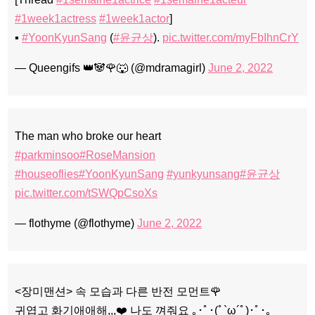
#1week1actress
#1week1actor
]
▪️
#YoonKyunSang
(
#윤균상
).
pic.twitter.com/myFbIhnCrY
— Queengifs 👑🐼🌹🐺 (@mdramagirl)
June 2, 2022
The man who broke our heart
#parkminsoo
#RoseMansion
#houseoflies
#YoonKyunSang
#yunkyunsang
#윤균상
pic.twitter.com/tSWQpCsoXs
— flothyme (@flothyme)
June 2, 2022
<장미맨션> 속 모습과 다른 반전 모먼트🌹
귀엽고 화기애애해,,,❤️ 나도 껴줘요 ｡･ﾟ･(ﾟ`ω´ﾟ)･ﾟ･｡