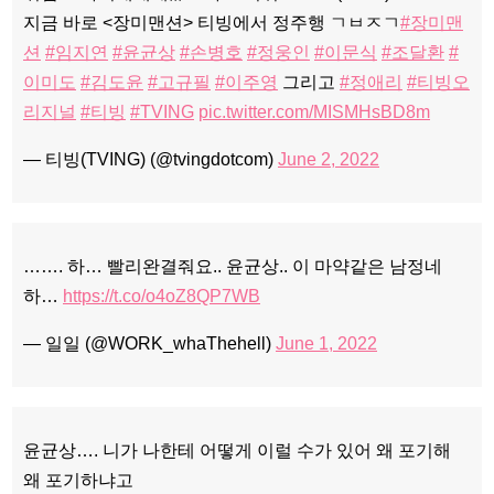
지금 바로 <장미맨션> 티빙에서 정주행 ㄱㅂㅈㄱ
#장미맨
션
#임지연
#윤균상
#손병호
#정웅인
#이문식
#조달환
#
이미도
#김도윤
#고규필
#이주영
그리고
#정애리
#티빙오
리지널
#티빙
#TVING
pic.twitter.com/MISMHsBD8m
— 티빙(TVING) (@tvingdotcom)
June 2, 2022
……. 하… 빨리완결줘요.. 윤균상.. 이 마약같은 남정네
하…
https://t.co/o4oZ8QP7WB
— 일일 (@WORK_whaThehell)
June 1, 2022
윤균상…. 니가 나한테 어떻게 이럴 수가 있어 왜 포기해
왜 포기하냐고