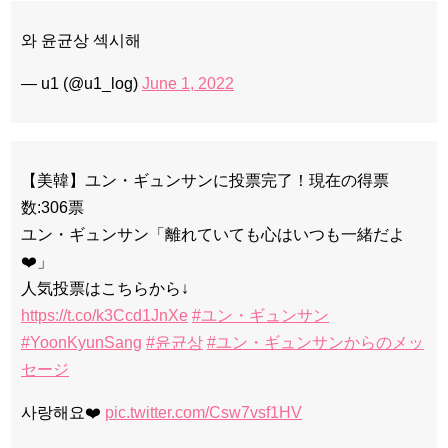
와 윤균상 섹시해
— u1 (@u1_log)
June 1, 2022
【美韓】ユン・ギュンサンに投票完了！現在の得票
数:306票
ユン・ギュンサン「離れていても心はいつも一緒だよ
❤️」
人気投票はこちらから↓
https://t.co/k3Ccd1JnXe
#ユン・ギュンサン
#YoonKyunSang
#윤균상
#ユン・ギュンサンからのメッ
セージ
사랑해요❤️
pic.twitter.com/Csw7vsf1HV