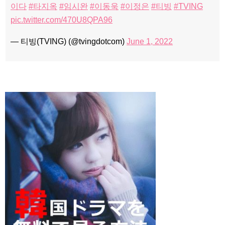
이다
#타지옥
#임시완
#이동욱
#이정은
#티빙
#TVING
pic.twitter.com/470U8QPA96
— 티빙(TVING) (@tvingdotcom)
June 1, 2022