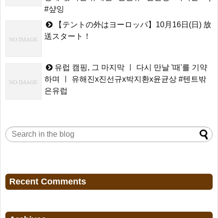
#샾잉
【テントの外はヨーロッパ】10月16日(日) 放
送スタート！
유럽 캠핑, 그 마지막 ㅣ 다시 만날 '때'를 기약
하며 ㅣ 유해진x진선규x박지환x윤균상 #텐트밖
은유럽
Recent Comments