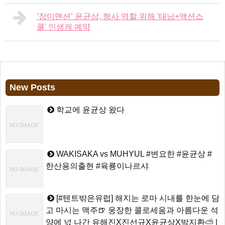
‘장미맨션’ 윤균상, 형사 역할 위해 '태닝+액션스
쿨' 인생캐 예약
New Posts
학교에 윤균상 왔다
WAKISAKA vs MUHYUL #변요한 #윤균상 #
한산용의출현 #육룡이나르샤
[#텐트밖은유럽] 해지는 로마 시내를 한눈에 담
고 마시는 맥주🍺 웅장한 콜로세움과 아름다운 석
양에 넋 나간 유해진X진선규X윤균상X박지환⛅ |