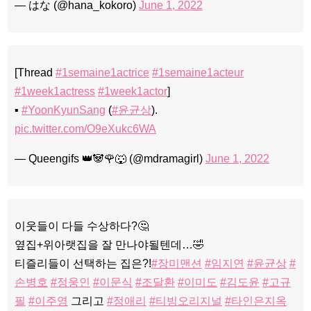
— はな (@hana_kokoro)
June 1, 2022
[Thread
#1semaine1actrice
#1semaine1acteur
#1week1actress
#1week1actor
]
▪️
#YoonKyunSang
(
#윤균상
).
pic.twitter.com/O9eXukc6WA
— Queengifs 👑🐼🌹🐺 (@mdramagirl)
June 1, 2022
이웃들이 다들 수상하다?🤔
옆집+위아랫집을 잘 만나야될텐데…🤣
티즐리들이 선택하는 집은?!
#장미맨션
#임지연
#윤균상
#
손병호
#정웅인
#이문식
#조달환
#이미도
#김도윤
#고규
필
#이주영
그리고
#정애리
#티빙오리지널
#타인은지옥