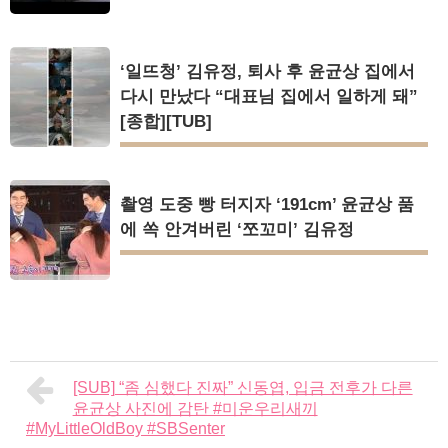
‘일뜨청’ 김유정, 퇴사 후 윤균상 집에서
다시 만났다 “대표님 집에서 일하게 돼”
[종합][TUB]
촬영 도중 빵 터지자 ‘191cm’ 윤균상 품
에 쏙 안겨버린 ‘쪼꼬미’ 김유정
[SUB] “좀 심했다 진짜” 신동엽, 입금 전후가 다른
윤균상 사진에 감탄 #미운우리새끼
#MyLittleOldBoy #SBSenter