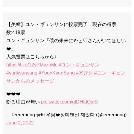
【美韓】ユン・ギュンサンに投票完了！現在の得票
数:418票
ユン・ギュンサン「僕の未来に카논♡さんがいてほしい
❤️」
人気投票はこちらから↓
https://t.co/12yPMvzpMc
#ユン・ギュンサン
#yunkyunsang
#YoonKyunSang
#윤균상
#ユン・ギュン
サンからのメッセージ
❤️❤️❤️
断る理由が無い
pic.twitter.com/gfDHtdQuiS
— leeremong 귱배우님❤️장미맨션 재밌다 (@leeremong)
June 2, 2022