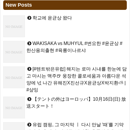
New Posts
학교에 윤균상 왔다
WAKISAKA vs MUHYUL #변요한 #윤균상 #
한산용의출현 #육룡이나르샤
[#텐트밖은유럽] 해지는 로마 시내를 한눈에 담
고 마시는 맥주🍺 웅장한 콜로세움과 아름다운 석
양에 넋 나간 유해진X진선규X윤균상X박지환⛅ |
#샾잉
【テントの外はヨーロッパ】10月16日(日) 放
送スタート！
유럽 캠핑, 그 마지막 ㅣ 다시 만날 '때'를 기약