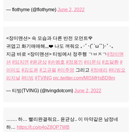
— flothyme (@flothyme)
June 2, 2022
<장미맨션> 속 모습과 다른 반전 모먼트🌹
귀엽고 화기애애해,,,❤️ 나도 껴줘요 ｡･ﾟ･(ﾟ`ω´ﾟ)･ﾟ･｡
지금 바로 <장미맨션> 티빙에서 정주행 ㄱㅂㅈㄱ
#장미맨
션
#임지연
#윤균상
#손병호
#정웅인
#이문식
#조달환
#
이미도
#김도윤
#고규필
#이주영
그리고
#정애리
#티빙오
리지널
#티빙
#TVING
pic.twitter.com/MISMHsBD8m
— 티빙(TVING) (@tvingdotcom)
June 2, 2022
……. 하… 빨리완결줘요.. 윤균상.. 이 마약같은 남정네
하…
https://t.co/o4oZ8QP7WB