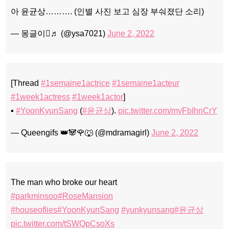
아 윤균상………. (인별 사진 보고 심장 부숴졌단 소리)
— 몽글이♬ (@ysa7021)
June 2, 2022
[Thread
#1semaine1actrice
#1semaine1acteur
#1week1actress
#1week1actor
]
▪️
#YoonKyunSang
(
#윤균상
).
pic.twitter.com/myFbIhnCrY
— Queengifs 👑🐼🌹🐺 (@mdramagirl)
June 2, 2022
The man who broke our heart
#parkminsoo
#RoseMansion
#houseoflies
#YoonKyunSang
#yunkyunsang
#윤균상
pic.twitter.com/tSWQpCsoXs