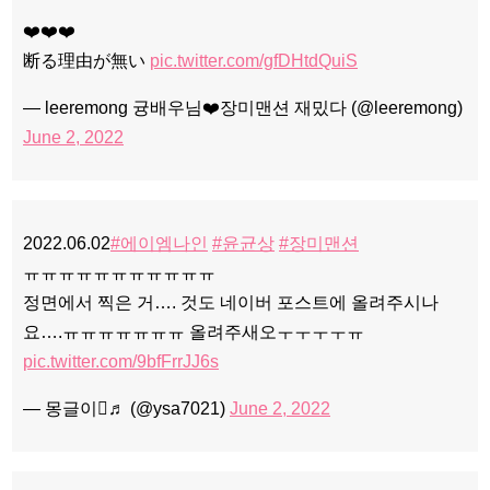
❤️❤️❤️
断る理由が無い
pic.twitter.com/gfDHtdQuiS
— leeremong 귱배우님❤️장미맨션 재밌다 (@leeremong)
June 2, 2022
2022.06.02
#에이엠나인
#윤균상
#장미맨션
ㅠㅠㅠㅠㅠㅠㅠㅠㅠㅠㅠ
정면에서 찍은 거…. 것도 네이버 포스트에 올려주시나
요….ㅠㅠㅠㅠㅠㅠㅠ 올려주새오ㅜㅜㅜㅜㅠ
pic.twitter.com/9bfFrrJJ6s
— 몽글이♬ (@ysa7021)
June 2, 2022