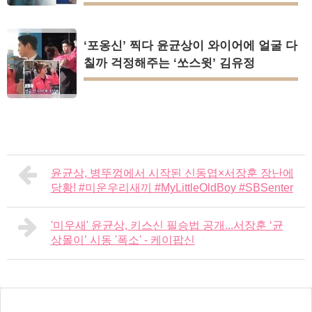
‘포옹신’ 찍다 윤균상이 와이어에 얼굴 다
칠까 걱정해주는 ‘쏘스윗’ 김유정
윤균상, 병뚜껑에서 시작된 신동엽×서장훈 장난에
당황! #미운우리새끼 #MyLittleOldBoy #SBSenter
'미우새' 윤균상, 키스신 필승법 공개...서장훈 ‘균
상몰이’ 시동 '폭소' - 케이팝신