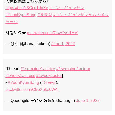
人気投票はこちらから↓
https://t.co/k3Ccd1JnXe
#ユン・ギュンサン
#YoonKyunSang
#윤균상
#ユン・ギュンサンからのメッ
セージ
사랑해요❤️
pic.twitter.com/Csw7vsf1HV
— はな (@hana_kokoro)
June 1, 2022
[Thread
#1semaine1actrice
#1semaine1acteur
#1week1actress
#1week1actor
]
▪️
#YoonKyunSang
(
#윤균상
).
pic.twitter.com/O9eXukc6WA
— Queengifs 👑🐼🌹🐺 (@mdramagirl)
June 1, 2022