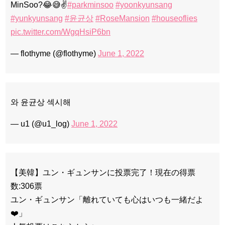
MinSoo?😂😅✌️
#parkminsoo
#yoonkyunsang
#yunkyunsang
#윤균상
#RoseMansion
#houseoflies
pic.twitter.com/WgqHsiP6bn
— flothyme (@flothyme)
June 1, 2022
와 윤균상 섹시해
— u1 (@u1_log)
June 1, 2022
【美韓】ユン・ギュンサンに投票完了！現在の得票
数:306票
ユン・ギュンサン「離れていても心はいつも一緒だよ
❤️」