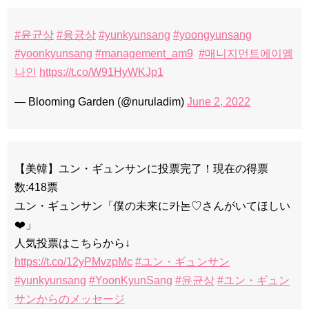
#윤균상
#융귱상
#yunkyunsang
#yoongyunsang
#yoonkyunsang
#management_am9
#매니지먼트에이엠
나인
https://t.co/W91HyWKJp1
— Blooming Garden (@nuruladim)
June 2, 2022
【美韓】ユン・ギュンサンに投票完了！現在の得票
数:418票
ユン・ギュンサン「僕の未来に카논♡さんがいてほしい
❤️」
人気投票はこちらから↓
https://t.co/12yPMvzpMc
#ユン・ギュンサン
#yunkyunsang
#YoonKyunSang
#윤균상
#ユン・ギュン
サンからのメッセージ