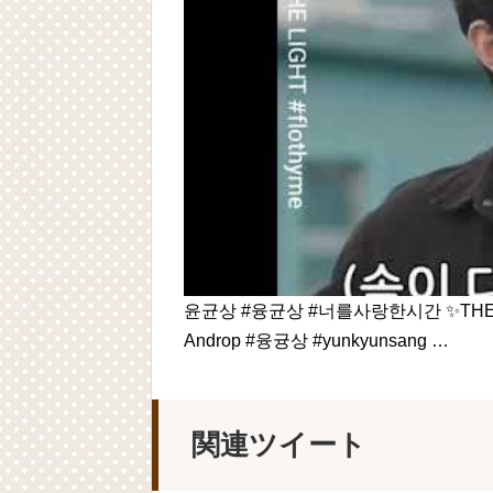
윤균상 #융균상 #너를사랑한시간 ✨THE LIGHT✨ 
Androp #융귱상 #yunkyunsang …
関連ツイート