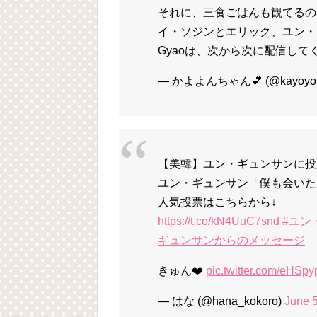
それに、三食ごはんも観てるの
イ・ソジンとエリック、ユン・
Gyaoは、次から次に配信して
— かよよんちゃん💕 (@kayoyo
【美韓】ユン・ギュンサンに投票
ユン・ギュンサン「僕も会いた
人気投票はこちらから↓
https://t.co/kN4UuC7snd
#ユン
ギュンサンからのメッセージ
きゅん❤️
pic.twitter.com/eHSp
— はな (@hana_kokoro)
June 5