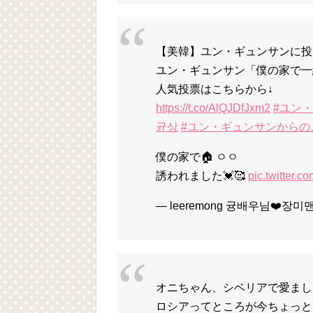
【美韓】ユン・ギュンサンに投
ユン・ギュンサン「僕の家で一
人気投票はこちらから↓
https://t.co/AlQJDfJxm2
#ユン
균상
#ユン・ギュンサンからの
僕の家で🏠 ㅇㅇ
誘われました💓🥰
pic.twitter.
— leeremong 귱배우님❤️장미맨
オニちゃん、シベリアで愛まし
ロシアってところが今ちょっと