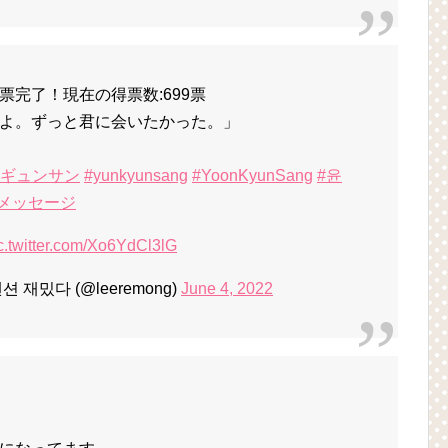
完了！現在の得票数:699票
よ。ずっと君に会いたかった。」
・ギュンサン
#yunkyunsang
#YoonKyunSang
#윤
メッセージ
c.twitter.com/Xo6YdCl3lG
션 재밌다 (@leeremong)
June 4, 2022