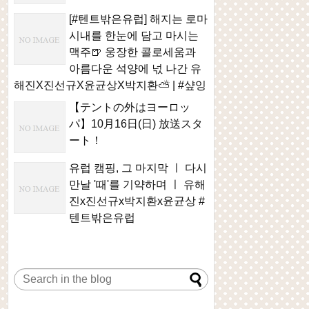
[#텐트밖은유럽] 해지는 로마
시내를 한눈에 담고 마시는
맥주🍺 웅장한 콜로세움과
아름다운 석양에 넋 나간 유
해진X진선규X윤균상X박지환⛅ | #샾잉
【テントの外はヨーロッ
パ】10月16日(日) 放送スタ
ート！
유럽 캠핑, 그 마지막 ㅣ 다시
만날 '때'를 기약하며 ㅣ 유해
진x진선규x박지환x윤균상 #
텐트밖은유럽