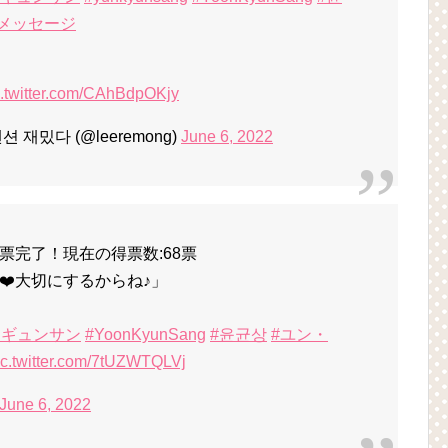
メッセージ
c.twitter.com/CAhBdpOKjy
션 재밌다 (@leeremong)
June 6, 2022
票完了！現在の得票数:68票
❤️大切にするからね♪」
・ギュンサン
#YoonKyunSang
#윤균상
#ユン・
ic.twitter.com/7tUZWTQLVj
June 6, 2022