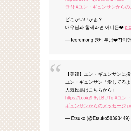
균상
#ユン・ギュンサンからの
どこがいいかぁ？
배우님과 함께라면 어디든❤️
pi
— leeremong 귱배우님❤️장미맨
【美韓】ユン・ギュンサンに投
ユン・ギュンサン「愛してるよ
人気投票はこちらから↓
https://t.co/g9l6yLBUTq
#ユン
ギュンサンからのメッセージ
p
— Etsuko (@Etsuko58393449)