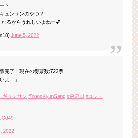
ー？
ギュンサンのやつ？
くれるからうれしいよねー💕
n18)
June 5, 2022
完了！現在の得票数:722票
いよ！」
・ギュンサン
#YoonKyunSang
#윤균상
#ユン・
ypOd49
, 2022