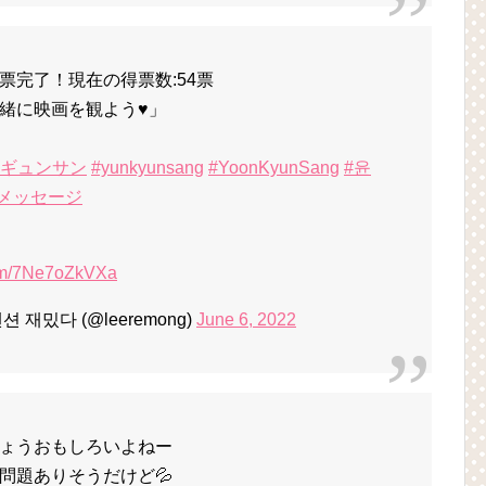
票完了！現在の得票数:54票
緒に映画を観よう♥」
・ギュンサン
#yunkyunsang
#YoonKyunSang
#윤
メッセージ
com/7Ne7oZkVXa
션 재밌다 (@leeremong)
June 6, 2022
ょうおもしろいよねー
問題ありそうだけど💦