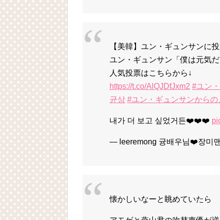
【美韓】ユン・ギュンサンに投票
ユン・ギュンサン「僕は元気だ
人気投票はこちらから↓
https://t.co/AlQJDfJxm2
#ユン
균상
#ユン・ギュンサンからの
내가 더 보고 싶었거든❤️❤️❤️
pi
— leeremong 귱배우님❤️장미맨
懐かしいなーと眺めていたら