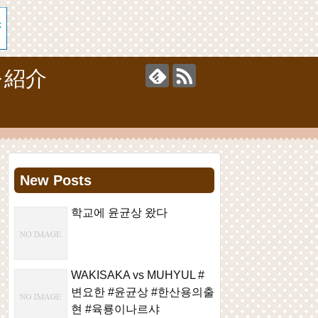
を紹介
New Posts
학교에 윤균상 왔다
WAKISAKA vs MUHYUL #
변요한 #윤균상 #한산용의출
현 #육룡이나르샤