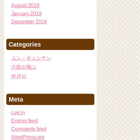
August 2019
January 2019
December 2018
Categories
ユン・ギュンサン
六龍が飛ぶ
윤균상
Meta
Log in
Entries feed
Comments feed
WordPress.org