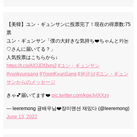
【美韓】ユン・ギュンサンに投票完了！現在の得票数:75
票
ユン・ギュンサン「僕の大好きな気持ち❤️ちゃんと카논
♡さんに届いてる？」
人気投票はこちらから↓
https://t.co/AlQJDfJxm2
#ユン・ギュンサン
#yunkyunsang
#YoonKyunSang
#윤균상
#ユン・ギュン
サンからのメッセージ
きゃ💕届いてます❤️
pic.twitter.com/kgeJyIXXzy
— leeremong 귱배우님❤️장미맨션 재밌다 (@leeremong)
June 13, 2022