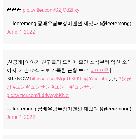
💙💙💙
pic.twitter.com/SZjCd2flxy
— leeremong 귱배우님❤️장미맨션 재밌다 (@leeremong)
June 7, 2022
[선공개] 이야기 친구들의 드라마 출연 소식부터 임신 소식
까지! 기쁜 소식으로 가득한 근황 토크!
#꼬꼬무
|
SBSNOW
https://t.co/UMgnUS8Ktf
@YouTube
より
#윤균
상
#ユンギュンサン
#ユン・ギュンサン
pic.twitter.com/Ld4vwybKNe
— leeremong 귱배우님❤️장미맨션 재밌다 (@leeremong)
June 7, 2022