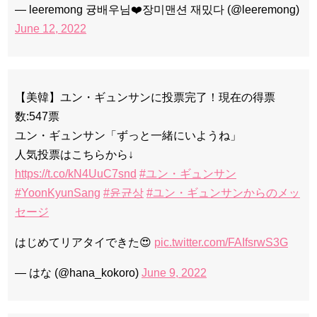
— leeremong 귱배우님❤️장미맨션 재밌다 (@leeremong)
June 12, 2022
【美韓】ユン・ギュンサンに投票完了！現在の得票
数:547票
ユン・ギュンサン「ずっと一緒にいようね」
人気投票はこちらから↓
https://t.co/kN4UuC7snd
#ユン・ギュンサン
#YoonKyunSang
#윤균상
#ユン・ギュンサンからのメッ
セージ
はじめてリアタイできた😍
pic.twitter.com/FAIfsrwS3G
— はな (@hana_kokoro)
June 9, 2022