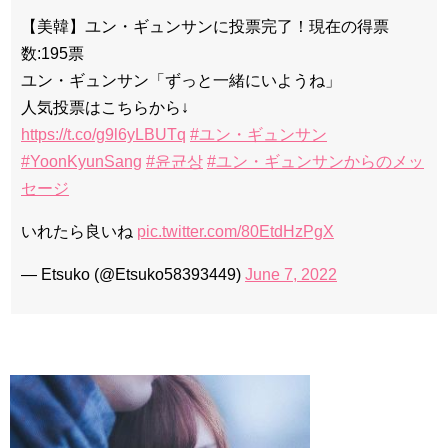
【美韓】ユン・ギュンサンに投票完了！現在の得票
数:195票
ユン・ギュンサン「ずっと一緒にいようね」
人気投票はこちらから↓
https://t.co/g9l6yLBUTq
#ユン・ギュンサン
#YoonKyunSang
#윤균상
#ユン・ギュンサンからのメッ
セージ
いれたら良いね
pic.twitter.com/80EtdHzPgX
— Etsuko (@Etsuko58393449)
June 7, 2022