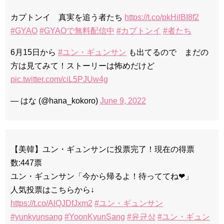
カプトンイ 真実を追う者たち
https://t.co/pkHilBI8f2
#GYAO
#GYAOで無料配信中
#カプトンイ
#者たち
6月15日から
#ユン・ギュンサン
も出てるので まだの
方は見てみて！ストーリーは怖めだけど
pic.twitter.com/ciL5PJUw4g
— はな (@hana_kokoro)
June 9, 2022
【美韓】ユン・ギュンサンに投票完了！現在の得票
数:447票
ユン・ギュンサン「今から帰るよ！待っててね❤」
人気投票はこちらから↓
https://t.co/AlQJDfJxm2
#ユン・ギュンサン
#yunkyunsang
#YoonKyunSang
#윤균상
#ユン・ギュン