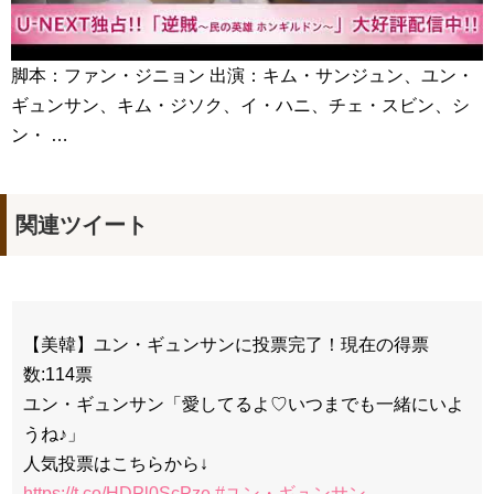
脚本：ファン・ジニョン 出演：キム・サンジュン、ユン・
ギュンサン、キム・ジソク、イ・ハニ、チェ・スビン、シ
ン・ …
関連ツイート
【美韓】ユン・ギュンサンに投票完了！現在の得票
数:114票
ユン・ギュンサン「愛してるよ♡いつまでも一緒にいよ
うね♪」
人気投票はこちらから↓
https://t.co/HDPl0ScPze
#ユン・ギュンサン