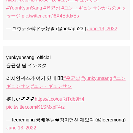
#YoonKyunSang
#윤균상
#ユン・ギュンサンからのメッ
セージ
pic.twitter.com/i8X4EddxEs
— ユウナ☆韓ドラ好き (@pekapu23j)
June 13, 2022
yunkyunsang_official
윤균상 님 インスタ
리시안셔스가 여기 있네 👉🏻
#운균상
#yunkyunsang
#ユン
ギュンサン
#ユン・ギュンサン
嬉しい💕💕💕
https://t.co/ouRiTdb9H4
pic.twitter.com/K1SMxpF4rz
— leeremong 귱배우님❤️장미맨션 재밌다 (@leeremong)
June 13, 2022