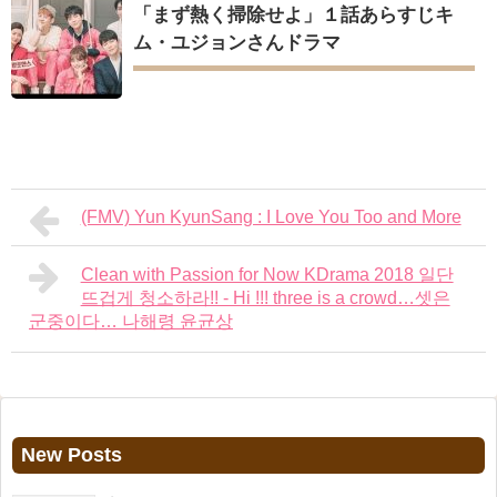
「まず熱く掃除せよ」１話あらすじキ
ム・ユジョンさんドラマ
(FMV) Yun KyunSang : I Love You Too and More
Clean with Passion for Now KDrama 2018 일단
뜨겁게 청소하라!! - Hi !!! three is a crowd…셋은
군중이다… 나해령 윤균상
New Posts