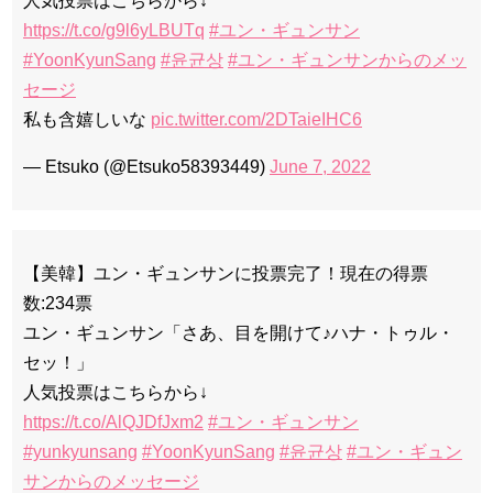
人気投票はこちらから↓
https://t.co/g9l6yLBUTq
#ユン・ギュンサン
#YoonKyunSang
#윤균상
#ユン・ギュンサンからのメッ
セージ
私も含嬉しいな
pic.twitter.com/2DTaieIHC6
— Etsuko (@Etsuko58393449)
June 7, 2022
【美韓】ユン・ギュンサンに投票完了！現在の得票
数:234票
ユン・ギュンサン「さあ、目を開けて♪ハナ・トゥル・
セッ！」
人気投票はこちらから↓
https://t.co/AlQJDfJxm2
#ユン・ギュンサン
#yunkyunsang
#YoonKyunSang
#윤균상
#ユン・ギュン
サンからのメッセージ