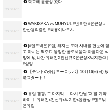
학교에 윤균상 왔다
WAKISAKA vs MUHYUL #변요한 #윤균상 #
한산용의출현 #육룡이나르샤
[#텐트밖은유럽] 해지는 로마 시내를 한눈에 담
고 마시는 맥주🍺 웅장한 콜로세움과 아름다운 석
양에 넋 나간 유해진X진선규X윤균상X박지환⛅ |
#샾잉
【テントの外はヨーロッパ】10月16日(日) 放
送スタート！
유럽 캠핑, 그 마지막 ㅣ 다시 만날 '때'를 기약
하며 ㅣ 유해진x진선규x박지환x윤균상 #텐트밖
은유럽