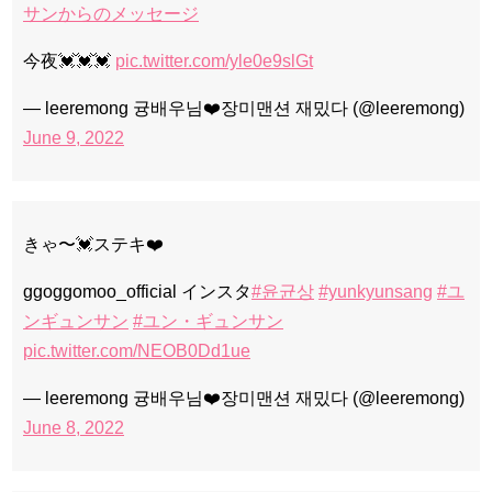
サンからのメッセージ
今夜💓💓💓
pic.twitter.com/yle0e9slGt
— leeremong 귱배우님❤️장미맨션 재밌다 (@leeremong)
June 9, 2022
きゃ〜💓ステキ❤️
ggoggomoo_official インスタ
#윤균상
#yunkyunsang
#ユ
ンギュンサン
#ユン・ギュンサン
pic.twitter.com/NEOB0Dd1ue
— leeremong 귱배우님❤️장미맨션 재밌다 (@leeremong)
June 8, 2022