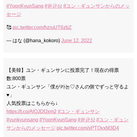
#YoonKyunSang
#윤균상
#ユン・ギュンサンからのメッ
セージ
🥰
pic.twitter.com/hzruUT6zbZ
— はな (@hana_kokoro)
June 12, 2022
【美韓】ユン・ギュンサンに投票完了！現在の得票
数:800票
ユン・ギュンサン「僕が카논♡さんの側でずっと守るよ
♥」
人気投票はこちらから↓
https://t.co/AlQJDfJxm2
#ユン・ギュンサン
#yunkyunsang
#YoonKyunSang
#윤균상
#ユン・ギュン
サンからのメッセージ
pic.twitter.com/xPTOvxM3D4