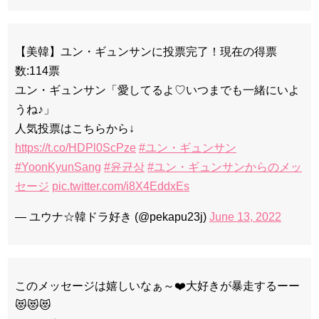
【美韓】ユン・ギュンサンに投票完了！現在の得票
数:114票
ユン・ギュンサン「愛してるよ♡いつまでも一緒にいよ
うね♪」
人気投票はこちらから↓
https://t.co/HDPl0ScPze
#ユン・ギュンサン
#YoonKyunSang
#윤균상
#ユン・ギュンサンからのメッ
セージ
pic.twitter.com/i8X4EddxEs
— ユウナ☆韓ドラ好き (@pekapu23j)
June 13, 2022
このメッセージは嬉しいなぁ～❤️大好きが暴走するーー
😻😻😻