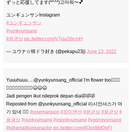
ずっと応援してます(*^^*)고마워〜💕
ユンギュンサンInstagram
#ユンギュンサン
#yunkyunsang
#윤균상
pic.twitter.com/V7jgaSbcmH
— ユウナ☆韓ドラ好き (@pekapu23j)
June 13, 2022
Yuuuhuuu….@yunkyunsang_official I'm flower too🙋🏻‍♀️
🙋🏻‍♀️🙋🏻‍♀️🙋🏻‍♀️😆😆😆
Jadi pengen ikut ndeprok depan dia🤣🤣🤣
Reposted from @yunkyunsang_official 리시안셔스가 여
기 있네 👉🏻
#rosemansion
#장미맨션
#윤균상
#융균상
#
융귱상
#yunkyunsang
#yoonkyunsang
#yoongyunsang
#kdrama
#koreanactor
pic.twitter.com/4OpnMdQpFl