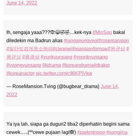
June 14, 2022
Ih, sengaja yaaa???🙊😁🤣🤣…kek-nya
#MinSoo
bakal
diledekin ma Badrun alias
#jangseongyeol
#rosemansion
#일단뜨겁게청소하라
#cleanwithpassionfornow
#윤균상
#
융균상
#융귱상
#yunkyunsang
#yoonkyunsang
#yoongyunsang
#kdrama
#koreandrama
#drakor
#koreanactor
pic.twitter.com/clI6KPlVkw
— RoseMansion.Tving (@bugbear_drama)
June 14,
2022
Ya iya lah, siapa ga dugun2 tiba2 diperhatiin begini sama
cewek…..(**cewe pujaan lagi🙈)
#parkminsoo
#songjina