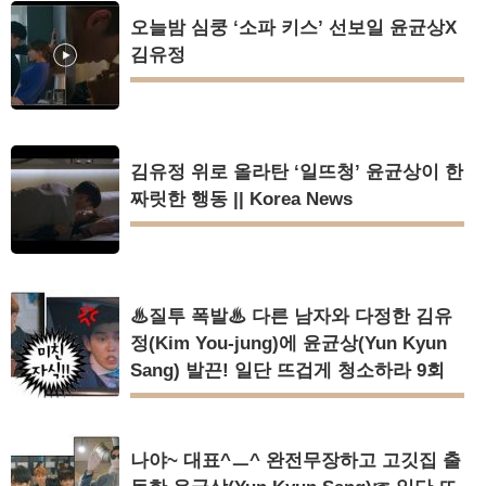
오늘밤 심쿵 ‘소파 키스’ 선보일 윤균상X
김유정
김유정 위로 올라탄 ‘일뜨청’ 윤균상이 한
짜릿한 행동 || Korea News
♨질투 폭발♨ 다른 남자와 다정한 김유
정(Kim You-jung)에 윤균상(Yun Kyun
Sang) 발끈! 일단 뜨겁게 청소하라 9회
나야~ 대표^ㅡ^ 완전무장하고 고깃집 출