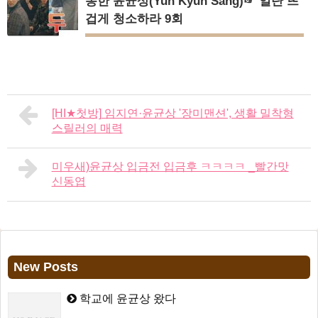
동한 윤균상(Yun Kyun Sang)☞ 일단 뜨
겁게 청소하라 9회
[HI★첫방] 임지연·윤균상 '장미맨션', 생활 밀착형
스릴러의 매력
미우새)윤균상 입금전 입금후 ㅋㅋㅋㅋ _빨간맛
신동엽
New Posts
학교에 윤균상 왔다