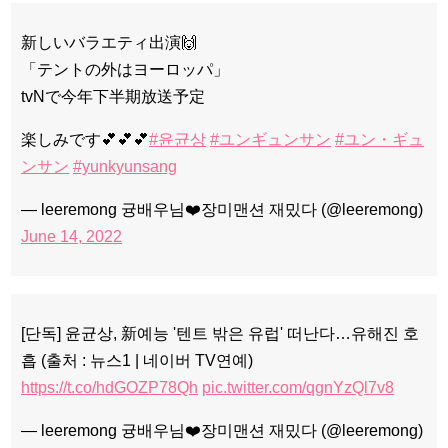
新しいバラエティ出演🙌
「テントの外はヨーロッパ」
tvNで今年下半期放送予定
楽しみです💕💕💕
#윤균상
#ユンギュンサン
#ユン・ギュ
ンサン
#yunkyunsang
— leeremong 귱배우님❤️장미맨션 재밌다 (@leeremong)
June 14, 2022
[단독] 윤균상, 新예능 '텐트 밖은 유럽' 떠난다…유해진 호
흡 (출처 : 뉴스1 | 네이버 TV연예)
https://t.co/hdGOZP78Qh
pic.twitter.com/qgnYzQl7v8
— leeremong 귱배우님❤️장미맨션 재밌다 (@leeremong)