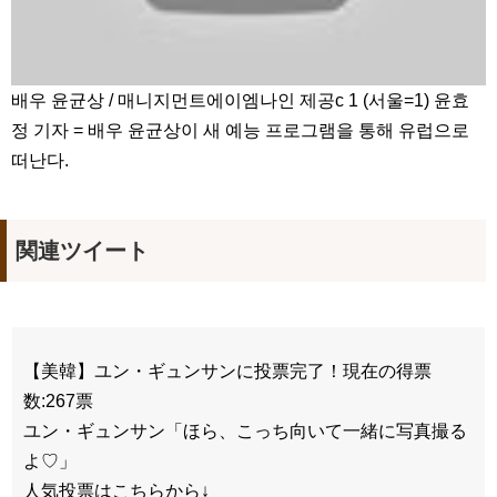
배우 윤균상 / 매니지먼트에이엠나인 제공c 1 (서울=1) 윤효
정 기자 = 배우 윤균상이 새 예능 프로그램을 통해 유럽으로
떠난다.
関連ツイート
【美韓】ユン・ギュンサンに投票完了！現在の得票
数:267票
ユン・ギュンサン「ほら、こっち向いて一緒に写真撮る
よ♡」
人気投票はこちらから↓