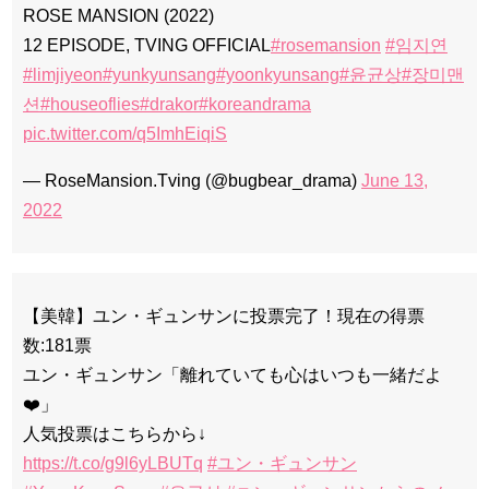
ROSE MANSION (2022)
12 EPISODE, TVING OFFICIAL
#rosemansion
#임지연
#limjiyeon
#yunkyunsang
#yoonkyunsang
#윤균상
#장미맨
션
#houseoflies
#drakor
#koreandrama
pic.twitter.com/q5ImhEiqiS
— RoseMansion.Tving (@bugbear_drama)
June 13,
2022
【美韓】ユン・ギュンサンに投票完了！現在の得票
数:181票
ユン・ギュンサン「離れていても心はいつも一緒だよ
❤️」
人気投票はこちらから↓
https://t.co/g9l6yLBUTq
#ユン・ギュンサン