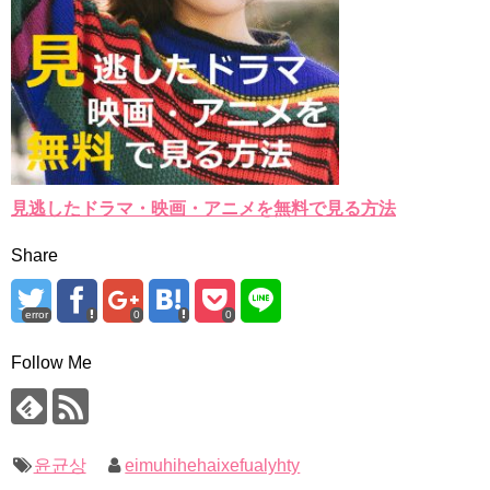
見逃したドラマ・映画・アニメを無料で見る方法
Share
error
0
0
Follow Me
윤균상
eimuhihehaixefualyhty