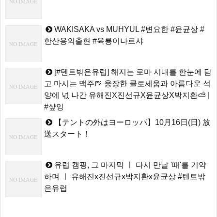
WAKISAKA vs MUHYUL #변요한 #윤균상 #
한산용의출현 #육룡이나르샤
[#텐트밖은유럽] 해지는 로마 시내를 한눈에 담
고 마시는 맥주🍺 웅장한 콜로세움과 아름다운 석
양에 넋 나간 유해진X진선규X윤균상X박지환⛅ |
#샾잉
【テントの外はヨーロッパ】10月16日(日) 放
送スタート！
유럽 캠핑, 그 마지막 ㅣ 다시 만날 '때'를 기약
하며 ㅣ 유해진x진선규x박지환x윤균상 #텐트밖
은유럽