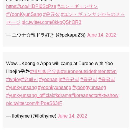
https://t.co/HDPl0ScPze
#ユン・ギュンサン
#YoonKyunSang
#윤균상
#ユン・ギュンサンからのメッ
セージ
pic.twitter.com/8kkoQShOR3
— ユウナ☆韓ドラ好き (@pekapu23j)
June 14, 2022
Wow…Koongie Appa will camp at Europe with Yoo
Haejin🤩🏞️
#텐트밖은유럽
#europeoutsidethetent
#tvn
#tvnjoy
#유해진
#yoohaejin
#윤균상
#융균상
#융귱상
#yunkyunsang
#yoonkyunsang
#yoongyunsang
#yunkyunsang_official
#kdrama
#koreanactor
#ktvshow
pic.twitter.com/hiPoeS63rF
— flothyme (@flothyme)
June 14, 2022