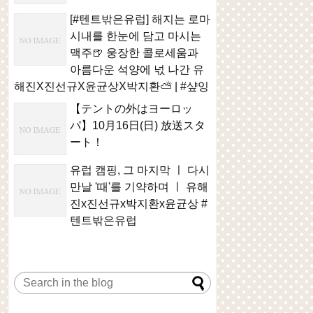
[#텐트밖은유럽] 해지는 로마
시내를 한눈에 담고 마시는
맥주🍺 웅장한 콜로세움과
아름다운 석양에 넋 나간 유
해진X진선규X윤균상X박지환⛅ | #샾잉
【テントの外はヨーロッ
パ】10月16日(日) 放送スタ
ート！
유럽 캠핑, 그 마지막 ㅣ 다시
만날 '때'를 기약하며 ㅣ 유해
진x진선규x박지환x윤균상 #
텐트밖은유럽