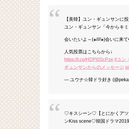
【美韓】ユン・ギュンサンに投票
ユン・ギュンサン「今からキミ
会いたいよ～(๑////๑)会いに来て
人気投票はこちらから↓
https://t.co/HDPl0ScPze
#ユン
ギュンサンからのメッセージ
p
— ユウナ☆韓ドラ好き (@pekap
♡キスシーン♡【とにかくアツ
ンKiss scene♡韓国ドラマ201