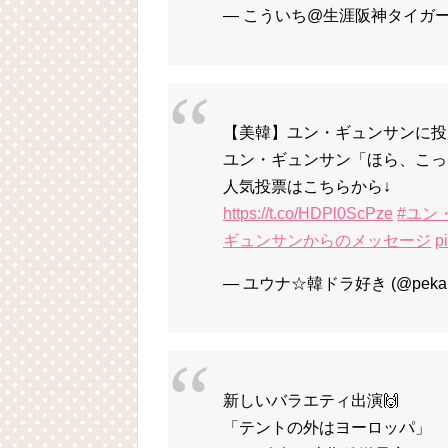
— こういち@生涯阪神タイガース愛 
【美韓】ユン・ギュンサンに投票
ユン・ギュンサン「ほら、こっ
人気投票はこちらから↓
https://t.co/HDPl0ScPze
#ユン
ギュンサンからのメッセージ
p
— ユウナ☆韓ドラ好き (@pekap
新しいバラエティ出演🙌
「テントの外はヨーロッパ」