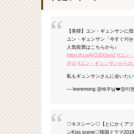
【美韓】ユン・ギュンサンに投票
ユン・ギュンサン「今すぐ카논
人気投票はこちらから↓
https://t.co/AlQJDfJxm2
#ユン
균상
#ユン・ギュンサンからの
私もギュンサンさんに会いたい❤️
— leeremong 귱배우님❤️장미맨
♡キスシーン♡【とにかくアツ
ンKiss scene♡韓国ドラマ201