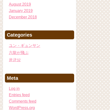
August 2019
January 2019
December 2018
Categories
ユン・ギュンサン
六龍が飛ぶ
윤균상
Meta
Log in
Entries feed
Comments feed
WordPress.org