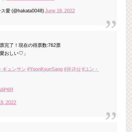
(@hakata0048)
June 18, 2022
完了！現在の得票数:762票
愛おしい♡」
・ギュンサン
#YoonKyunSang
#윤균상
#ユン・
9s6P6R
18, 2022