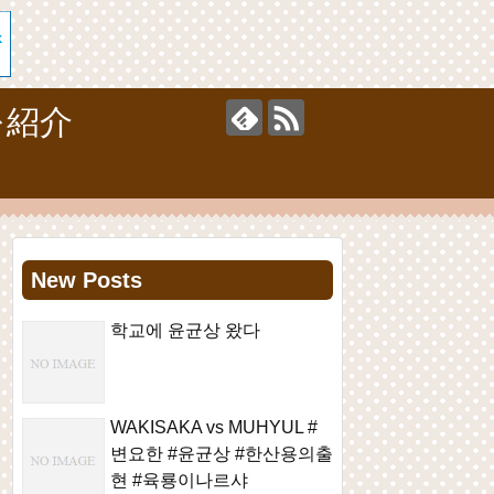
を紹介
New Posts
학교에 윤균상 왔다
WAKISAKA vs MUHYUL #
변요한 #윤균상 #한산용의출
현 #육룡이나르샤