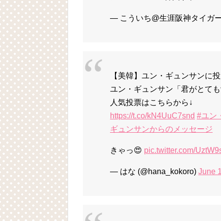
— こういち@生涯阪神タイガース愛 
【美韓】ユン・ギュンサンに投票
ユン・ギュンサン「君がとても
人気投票はこちらから↓
https://t.co/kN4UuC7snd
#ユン
ギュンサンからのメッセージ
きゃっ😍
pic.twitter.com/UztW
— はな (@hana_kokoro)
June 