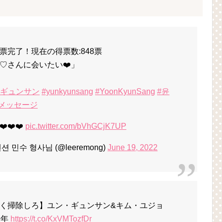
完了！現在の得票数:848票
♡さんに会いたい❤️」
・ギュンサン
#yunkyunsang
#YoonKyunSang
#윤
メッセージ
❤️❤️
pic.twitter.com/bVhGCjK7UP
션 민수 형사님 (@leeremong)
June 19, 2022
く掃除しろ】ユン・ギュンサン&キム・ユジョ
9年
https://t.co/KxVMTozfDr