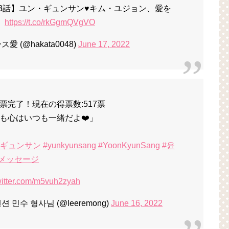
23話】ユン・ギュンサン♥キム・ユジョン、愛を
】
https://t.co/rkGgmQVgVO
(@hakata0048)
June 17, 2022
完了！現在の得票数:517票
も心はいつも一緒だよ❤️」
・ギュンサン
#yunkyunsang
#YoonKyunSang
#윤
メッセージ
witter.com/m5vuh2zyah
션 민수 형사님 (@leeremong)
June 16, 2022