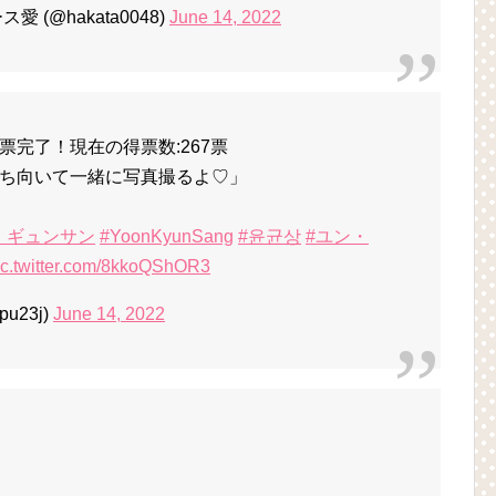
(@hakata0048)
June 14, 2022
完了！現在の得票数:267票
ち向いて一緒に写真撮るよ♡」
・ギュンサン
#YoonKyunSang
#윤균상
#ユン・
ic.twitter.com/8kkoQShOR3
u23j)
June 14, 2022