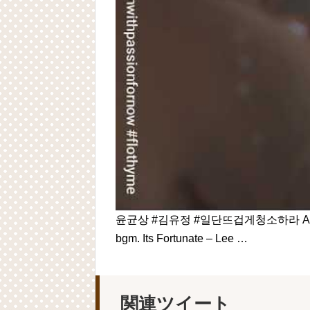
윤균상 #김유정 #일단뜨겁게청소하라 A Tribute ‘ ❤
bgm. Its Fortunate – Lee …
関連ツイート