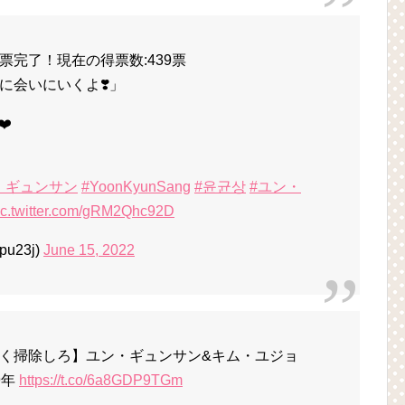
完了！現在の得票数:439票
に会いにいくよ❣️」
❤️
・ギュンサン
#YoonKyunSang
#윤균상
#ユン・
ic.twitter.com/gRM2Qhc92D
u23j)
June 15, 2022
く掃除しろ】ユン・ギュンサン&キム・ユジョ
9年
https://t.co/6a8GDP9TGm