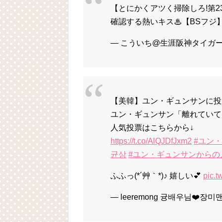
【とにかくアツく掃除しろ!第
確認する熱いキス♨【BSフジ
— こういち@生涯阪神タイガース愛 
【美韓】ユン・ギュンサンに投票
ユン・ギュンサン「離れていて
人気投票はこちらから↓
https://t.co/AlQJDfJxm2
#ユン
균상
#ユン・ギュンサンからの
ふふっ(*´艸｀*)♪ 嬉しい💕
pic.t
— leeremong 귱배우님❤️장미맨