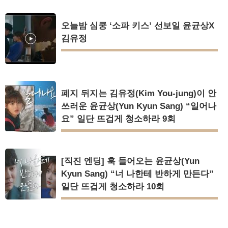
오늘밤 심쿵 ‘소파 키스’ 선보일 윤균상X
김유정
폐지 뒤지는 김유정(Kim You-jung)이 안
쓰러운 윤균상(Yun Kyun Sang) “일어나
요” 일단 뜨겁게 청소하라 9회
[직진 엔딩] 훅 들어오는 윤균상(Yun
Kyun Sang) “너 나한테 반하게 만든다”
일단 뜨겁게 청소하라 10회