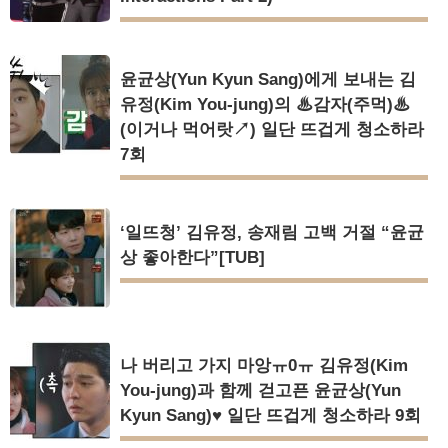
윤균상(Yun Kyun Sang)에게 보내는 김
유정(Kim You-jung)의 ♨감자(주먹)♨
(이거나 먹어랏↗) 일단 뜨겁게 청소하라
7회
‘일뜨청’ 김유정, 송재림 고백 거절 “윤균
상 좋아한다”[TUB]
나 버리고 가지 마앙ㅠ0ㅠ 김유정(Kim
You-jung)과 함께 걷고픈 윤균상(Yun
Kyun Sang)♥ 일단 뜨겁게 청소하라 9회