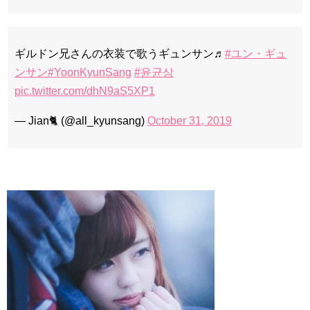
ギルドン兄さんの衣装で歌うギュンサン♬
#ユン・ギュ
ンサン
#YoonKyunSang
#윤균상
pic.twitter.com/dhN9aS5XP1
— Jian🐈 (@all_kyunsang)
October 31, 2019