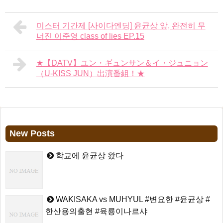
미스터 기간제 [사이다엔딩] 윤균상 앞, 완전히 무
너진 이준영 class of lies EP.15
★【DATV】ユン・ギュンサン＆イ・ジュニョン
（U-KISS JUN）出演番組！★
New Posts
학교에 윤균상 왔다
WAKISAKA vs MUHYUL #변요한 #윤균상 #
한산용의출현 #육룡이나르샤