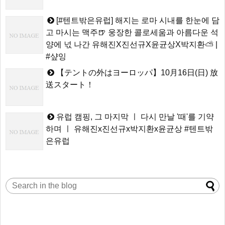
[#텐트밖은유럽] 해지는 로마 시내를 한눈에 담
고 마시는 맥주🍺 웅장한 콜로세움과 아름다운 석
양에 넋 나간 유해진X진선규X윤균상X박지환⛅ |
#샾잉
【テントの外はヨーロッパ】10月16日(日) 放
送スタート！
유럽 캠핑, 그 마지막 ㅣ 다시 만날 '때'를 기약
하며 ㅣ 유해진x진선규x박지환x윤균상 #텐트밖
은유럽