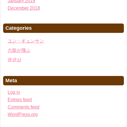
January 2019
December 2018
Categories
ユン・ギュンサン
六龍が飛ぶ
윤균상
Meta
Log in
Entries feed
Comments feed
WordPress.org