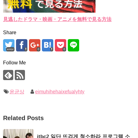
見逃したドラマ・映画・アニメを無料で見る方法
Share
error
0
0
Follow Me
윤균상
eimuhihehaixefualyhty
Related Posts
jtbc2 일단 뜨겁게 청소하라 프로그램 소