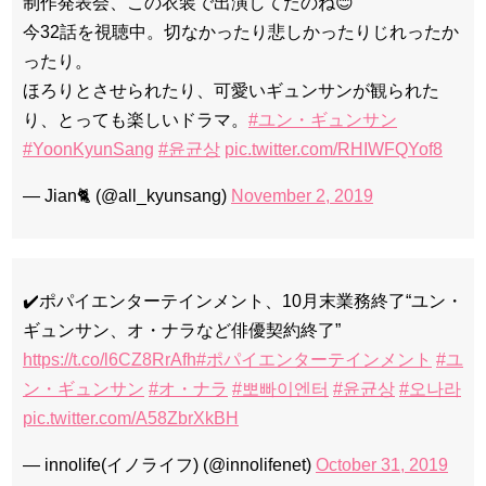
制作発表会、この衣装で出演してたのね😊
今32話を視聴中。切なかったり悲しかったりじれったか
ったり。
ほろりとさせられたり、可愛いギュンサンが観られた
り、とっても楽しいドラマ。
#ユン・ギュンサン
#YoonKyunSang
#윤균상
pic.twitter.com/RHIWFQYof8
— Jian🐈 (@all_kyunsang)
November 2, 2019
✔️ポパイエンターテインメント、10月末業務終了“ユン・
ギュンサン、オ・ナラなど俳優契約終了”
https://t.co/l6CZ8RrAfh
#ポパイエンターテインメント
#ユ
ン・ギュンサン
#オ・ナラ
#뽀빠이엔터
#윤균상
#오나라
pic.twitter.com/A58ZbrXkBH
— innolife(イノライフ) (@innolifenet)
October 31, 2019