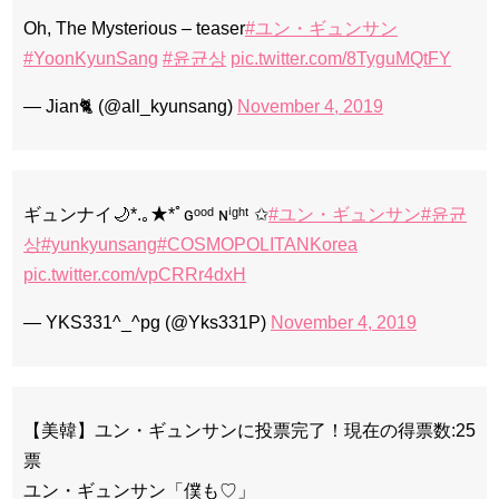
Oh, The Mysterious – teaser
#ユン・ギュンサン
#YoonKyunSang
#윤균상
pic.twitter.com/8TyguMQtFY
— Jian🐈 (@all_kyunsang)
November 4, 2019
ギュンナイ🌙*.｡★*ﾟɢᵒᵒᵈ ɴⁱᵍʰᵗ ✩
#ユン・ギュンサン
#윤균
상
#yunkyunsang
#COSMOPOLITANKorea
pic.twitter.com/vpCRRr4dxH
— YKS331^_^pg (@Yks331P)
November 4, 2019
【美韓】ユン・ギュンサンに投票完了！現在の得票数:25
票
ユン・ギュンサン「僕も♡」