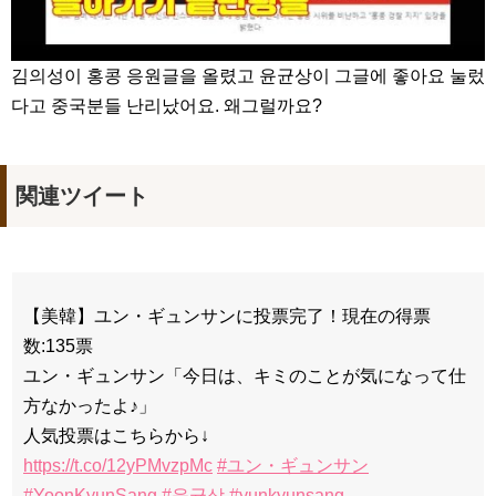
김의성이 홍콩 응원글을 올렸고 윤균상이 그글에 좋아요 눌렀
다고 중국분들 난리났어요. 왜그럴까요?
関連ツイート
【美韓】ユン・ギュンサンに投票完了！現在の得票
数:135票
ユン・ギュンサン「今日は、キミのことが気になって仕
方なかったよ♪」
人気投票はこちらから↓
https://t.co/12yPMvzpMc
#ユン・ギュンサン
#YoonKyunSang
#윤균상
#yunkyunsang