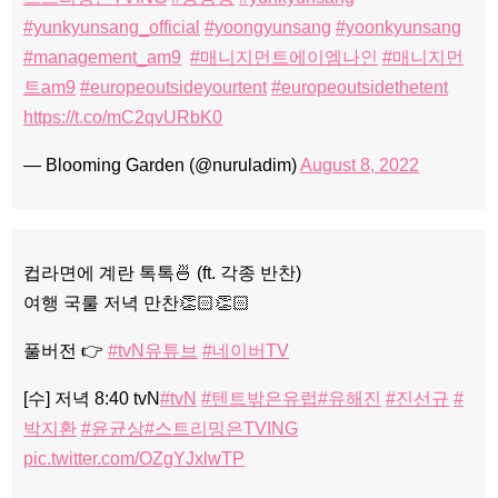
#yunkyunsang_official
#yoongyunsang
#yoonkyunsang
#management_am9
#매니지먼트에이엠나인
#매니지먼
트am9
#europeoutsideyourtent
#europeoutsidethetent
https://t.co/mC2qvURbK0
— Blooming Garden (@nuruladim)
August 8, 2022
컵라면에 계란 톡톡🍜 (ft. 각종 반찬)
여행 국룰 저녁 만찬👏🏻👏🏻
풀버전 👉
#tvN유튜브
#네이버TV
[수] 저녁 8:40 tvN
#tvN
#텐트밖은유럽
#유해진
#진선규
#
박지환
#윤균상
#스트리밍은TVING
pic.twitter.com/OZgYJxlwTP