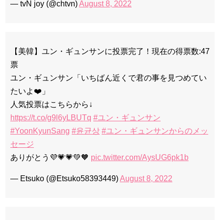
— tvN joy (@chtvn)
August 8, 2022
【美韓】ユン・ギュンサンに投票完了！現在の得票数:47
票
ユン・ギュンサン「いちばん近くで君の事を見つめてい
たいよ❤️」
人気投票はこちらから↓
https://t.co/g9l6yLBUTq
#ユン・ギュンサン
#YoonKyunSang
#윤균상
#ユン・ギュンサンからのメッ
セージ
ありがとう💜💗💗💚🧡
pic.twitter.com/AysUG6pk1b
— Etsuko (@Etsuko58393449)
August 8, 2022