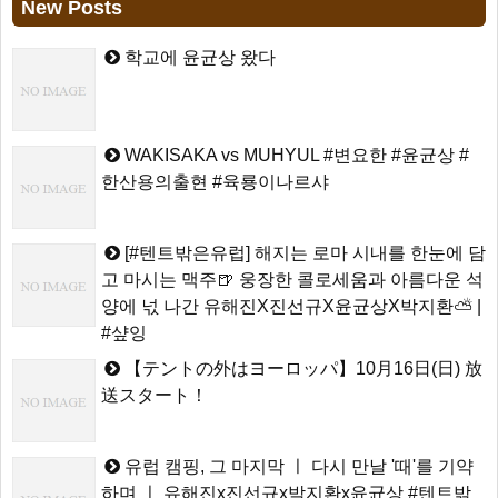
New Posts
학교에 윤균상 왔다
WAKISAKA vs MUHYUL #변요한 #윤균상 #
한산용의출현 #육룡이나르샤
[#텐트밖은유럽] 해지는 로마 시내를 한눈에 담
고 마시는 맥주🍺 웅장한 콜로세움과 아름다운 석
양에 넋 나간 유해진X진선규X윤균상X박지환⛅ |
#샾잉
【テントの外はヨーロッパ】10月16日(日) 放
送スタート！
유럽 캠핑, 그 마지막 ㅣ 다시 만날 '때'를 기약
하며 ㅣ 유해진x진선규x박지환x윤균상 #텐트밖