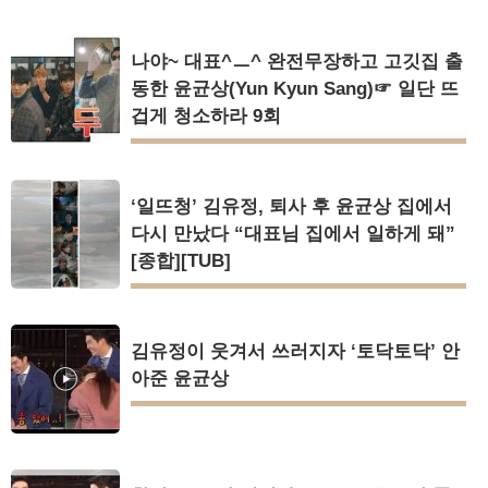
나야~ 대표^ㅡ^ 완전무장하고 고깃집 출
동한 윤균상(Yun Kyun Sang)☞ 일단 뜨
겁게 청소하라 9회
‘일뜨청’ 김유정, 퇴사 후 윤균상 집에서
다시 만났다 “대표님 집에서 일하게 돼”
[종합][TUB]
김유정이 웃겨서 쓰러지자 ‘토닥토닥’ 안
아준 윤균상