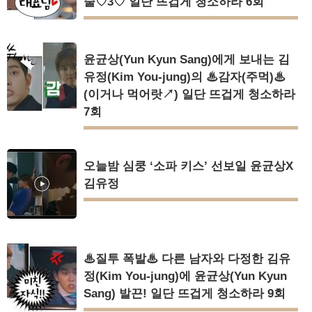
술♡3♡ 일단 뜨겁게 청소하라 6회
윤균상(Yun Kyun Sang)에게 보내는 김
유정(Kim You-jung)의 ♨감자(주먹)♨
(이거나 먹어랏↗) 일단 뜨겁게 청소하라
7회
오늘밤 심쿵 ‘소파 키스’ 선보일 윤균상X
김유정
♨질투 폭발♨ 다른 남자와 다정한 김유
정(Kim You-jung)에 윤균상(Yun Kyun
Sang) 발끈! 일단 뜨겁게 청소하라 9회