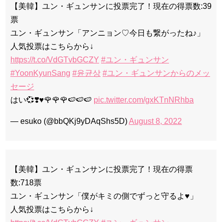
【美韓】ユン・ギュンサンに投票完了！現在の得票数:39
票
ユン・ギュンサン「アンニョン♡今日も繋がったね♪」
人気投票はこちらから↓
https://t.co/VdGTvbGCZY
#ユン・ギュンサン
#YoonKyunSang
#윤균상
#ユン・ギュンサンからのメッ
セージ
はい💞❣️♥️🌹🌹🌹🍉🍉🍉
pic.twitter.com/gxKTnNRhba
— esuko (@bbQKj9yDAqShs5D)
August 8, 2022
【美韓】ユン・ギュンサンに投票完了！現在の得票
数:718票
ユン・ギュンサン「僕がキミの側でずっと守るよ♥」
人気投票はこちらから↓