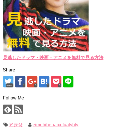
見逃したドラマ・映画・アニメを無料で見る方法
Share
error
0
0
Follow Me
윤균상
eimuhihehaixefualyhty