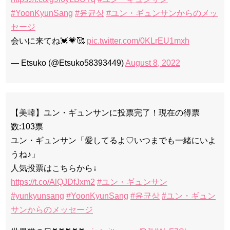
#YoonKyunSang
#윤균상
#ユン・ギュンサンからのメッ
セージ
会いに来てね💓💗🥰
pic.twitter.com/0KLrEU1mxh
— Etsuko (@Etsuko58393449)
August 8, 2022
【美韓】ユン・ギュンサンに投票完了！現在の得票
数:103票
ユン・ギュンサン「愛してるよ♡いつまでも一緒にいよ
うね♪」
人気投票はこちらから↓
https://t.co/AlQJDfJxm2
#ユン・ギュンサン
#yunkyunsang
#YoonKyunSang
#윤균상
#ユン・ギュン
サンからのメッセージ