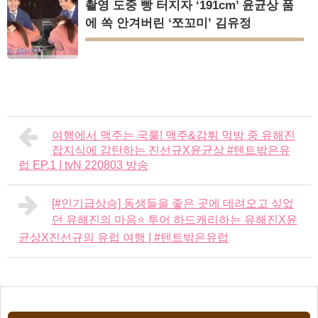
촬영 도중 빵 터지자 ‘191cm’ 윤균상 품
에 쏙 안겨버린 ‘쪼꼬미’ 김유정
여행에서 맥주는 국룰! 맥주&감튀 먹방 중 유해진
잡지식에 감탄하는 진선규X윤균상 #텐트밖은유
럽 EP.1 | tvN 220803 방송
[#인기급상승] 동생들을 좋은 곳에 데려오고 싶었
던 유해진의 마음⭐️ 투어 하드캐리하는 유해진X윤
균상X진선규의 유럽 여행 | #텐트밖은유럽