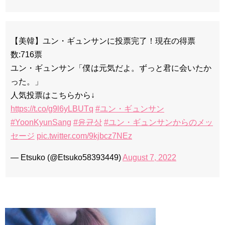
【美韓】ユン・ギュンサンに投票完了！現在の得票
数:716票
ユン・ギュンサン「僕は元気だよ。ずっと君に会いたか
った。」
人気投票はこちらから↓
https://t.co/g9l6yLBUTq
#ユン・ギュンサン
#YoonKyunSang
#윤균상
#ユン・ギュンサンからのメッ
セージ
pic.twitter.com/9kjbcz7NEz
— Etsuko (@Etsuko58393449)
August 7, 2022