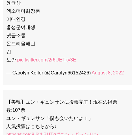
윤균상
엑소더마화장품
이대안경
홍성군여대생
댓글소통
몬트리올패턴
럽
노안
pic.twitter.com/2r6UETky3E
— Carolyn Keller (@Carolyn66152426)
August 8, 2022
【美韓】ユン・ギュンサンに投票完了！現在の得票
数:107票
ユン・ギュンサン「僕も会いたいよ！」
人気投票はこちらから↓
https://t.co/g9l6yLBUTq
#ユン・ギュンサン