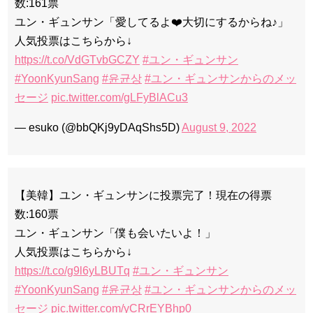
数:161票
ユン・ギュンサン「愛してるよ❤️大切にするからね♪」
人気投票はこちらから↓
https://t.co/VdGTvbGCZY
#ユン・ギュンサン
#YoonKyunSang
#윤균상
#ユン・ギュンサンからのメッ
セージ
pic.twitter.com/gLFyBlACu3
— esuko (@bbQKj9yDAqShs5D)
August 9, 2022
【美韓】ユン・ギュンサンに投票完了！現在の得票
数:160票
ユン・ギュンサン「僕も会いたいよ！」
人気投票はこちらから↓
https://t.co/g9l6yLBUTq
#ユン・ギュンサン
#YoonKyunSang
#윤균상
#ユン・ギュンサンからのメッ
セージ
pic.twitter.com/yCRrEYBhp0