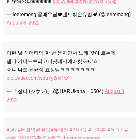
世界猫の日🐈🐈🐈🐈🐈
pic.twitter.com/RJHWxF7Skg
— leeremong 귱배우님❤️텐트밖은유럽🏕 (@leeremong)
August 8, 2022
이런 날 섬머타임 한 번 듣자면서 노래 찾아 트는데
냅다 키미노토리코니낫테시에바킷또+.*☆
ㅇㄴ 나도 윤균상 표정댐ㅋㅋㅋㅋㅋㅋㅋ
pic.twitter.com/w5u7y6mPxX
— 「징니 (ジウン)」 (@HARUkana__0504)
August 8,
2022
#tvN
#텐트밖은유럽
#유해진
#진선규
#박지환
#윤균상
#
스트리밍은TVING
#융귱상
#yunkyunsang