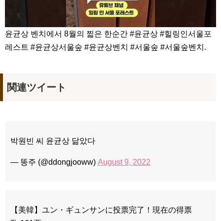
윤균상 벤치에서 8월의 찗은 한순간 #윤균상 #힐링인서울포
레스트 #윤균상서울숲 #윤균상벤치 #서울숲 #서울숲벤치.
関連ツイート
박원빈 씨 윤균상 닮았다
— 똥주 (@ddongjooww)
August 9, 2022
【美韓】ユン・ギュンサンに投票完了！現在の得票