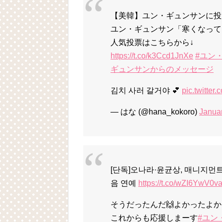
【美韓】ユン・ギュンサンに投票
ユン・ギュンサン「寒くなって
人気投票はこちらから↓
https://t.co/k3Ccd1JnXe
#ユン
ギュンサンからのメッセージ
김치 사러 갈거야 💕
pic.twitte
— はな (@hana_kokoro)
Januar
[단독]오나라·윤균상, 매니지먼
음 연예
https://t.co/wZI6YwV0v
そうだったんだ🙌よかったよか
これからも応援しまーす
#ユン