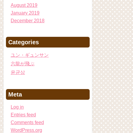
August 2019
January 2019
December 2018
Categories
ユン・ギュンサン
六龍が飛ぶ
윤균상
Meta
Log in
Entries feed
Comments feed
WordPress.org