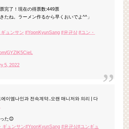
完了！現在の得票数:449票
きたね。ラーメン作るから早くおいでよ^^」
・ギュンサン
#YoonKyunSang
#윤균상
#ユン・
r.com/GYZIK5CieL
y 5, 2022
트에이엠나인과 전속계약..오랜 매니저와 의리 | 다
a
った😊
・ギュンサン
#YoonKyunSang
#윤균상
#ユンギュ