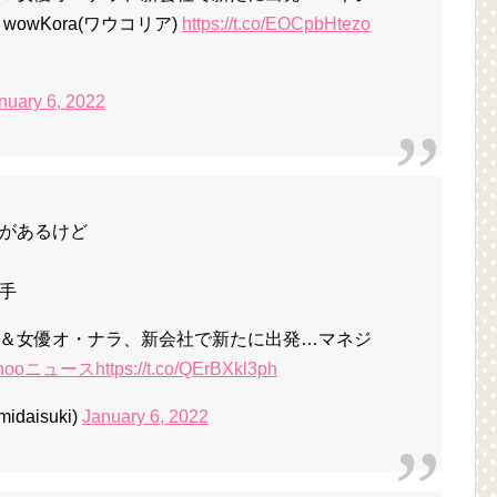
owKora(ワウコリア)
https://t.co/EOCpbHtezo
nuary 6, 2022
があるけど
手
＆女優オ・ナラ、新会社で新たに出発…マネジ
ahooニュース
https://t.co/QErBXkl3ph
aisuki)
January 6, 2022