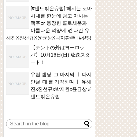
[#텐트밖은유럽] 해지는 로마
시내를 한눈에 담고 마시는
맥주🍺 웅장한 콜로세움과
아름다운 석양에 넋 나간 유
해진X진선규X윤균상X박지환⛅ | #샾잉
【テントの外はヨーロッ
パ】10月16日(日) 放送スタ
ート！
유럽 캠핑, 그 마지막 ㅣ 다시
만날 '때'를 기약하며 ㅣ 유해
진x진선규x박지환x윤균상 #
텐트밖은유럽