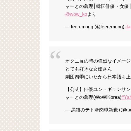
ャーとの義理│韓国俳優・女優│w
@wow_ko
より
— leeremong (@leeremong)
Ja
オクニョの時の強烈なイメージ
とても好きな女優さん
劇団四季にいたから日本語も上
【公式】俳優ユン・ギュンサン
ャーとの義理(WoW!Korea)
#Y
— 黒猫のテト＠肉球新党 (@kumid