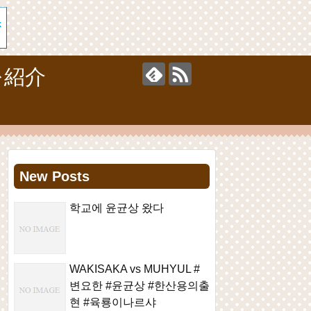
を紹介
New Posts
학교에 윤균상 왔다
WAKISAKA vs MUHYUL #
변요한 #윤균상 #한산용의출
현 #육룡이나르샤