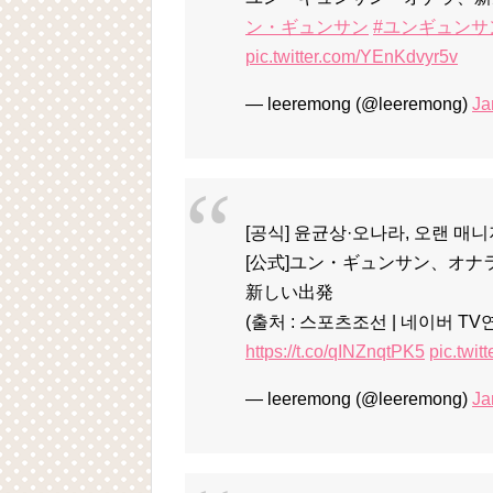
ン・ギュンサン
#ユンギュンサ
pic.twitter.com/YEnKdvyr5v
— leeremong (@leeremong)
Ja
[공식] 윤균상·오나라, 오랜 매
[公式]ユン・ギュンサン、オ
新しい出発
(출처 : 스포츠조선 | 네이버 TV
https://t.co/qINZnqtPK5
pic.twi
— leeremong (@leeremong)
Ja