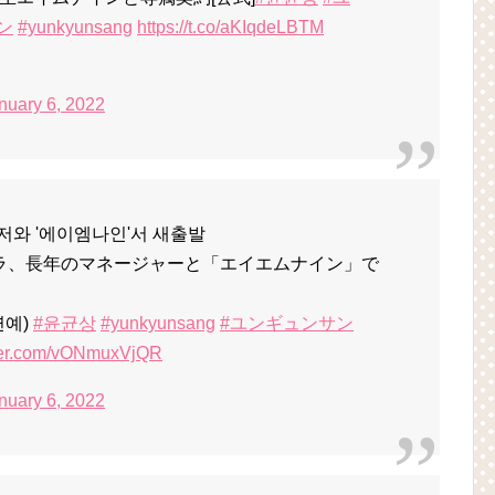
ン
#yunkyunsang
https://t.co/aKIqdeLBTM
nuary 6, 2022
니저와 '에이엠나인'서 새출발
ナラ、長年のマネージャーと「エイエムナイン」で
연예)
#윤균상
#yunkyunsang
#ユンギュンサン
tter.com/vONmuxVjQR
nuary 6, 2022