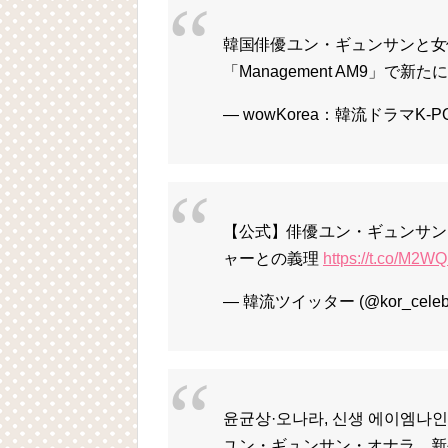
韓国俳優ユン・ギュンサンと女
「Management AM9」で新
— wowKorea：韓流ドラマK-PO
【公式】俳優ユン・ギュンサン
ャーとの義理
https://t.co/M2
— 韓流ツイッター (@kor_celebri
윤균상·오나라, 신생 에이엠나인
ユン・ギュンサン・オナラ、新