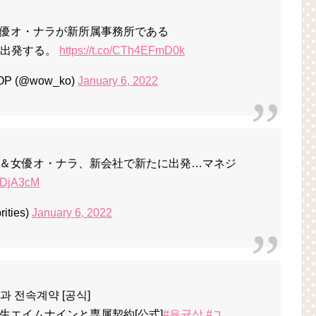
優オ・ナラが新所属事務所である
たに出発する。
https://t.co/CTh4EFmD0k
P (@wow_ko)
January 6, 2022
＆女優オ・ナラ、新会社で新たに出発…マネジ
WQDjA3cM
ties)
January 6, 2022
과 전속계약 [공식]
生エイムナインと専属契約[公式]
#윤균상
#ユ