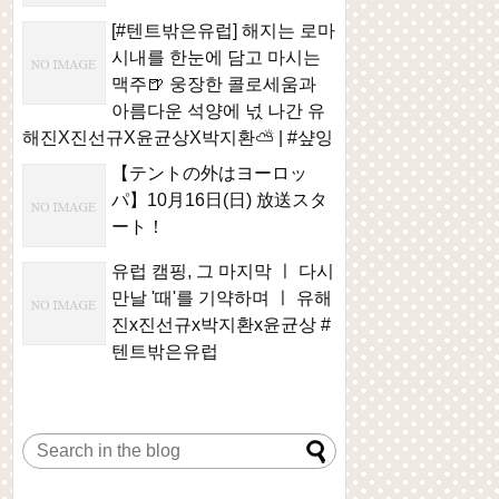
[#텐트밖은유럽] 해지는 로마
시내를 한눈에 담고 마시는
맥주🍺 웅장한 콜로세움과
아름다운 석양에 넋 나간 유
해진X진선규X윤균상X박지환⛅ | #샾잉
【テントの外はヨーロッ
パ】10月16日(日) 放送スタ
ート！
유럽 캠핑, 그 마지막 ㅣ 다시
만날 '때'를 기약하며 ㅣ 유해
진x진선규x박지환x윤균상 #
텐트밖은유럽