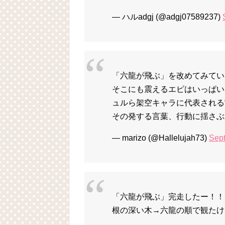
— ハルadgj (@adgj07589237)
「六龍が飛ぶ」を改めてみてい
そこにも震えるエピはいっぱい
ュルら架空キャラに代表される
その発する言葉、行動に揺さぶ
— marizo (@Hallelujah73)
Sept
「六龍が飛ぶ」完走したー！！
根の深い木→六龍の順で観たけ