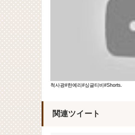
척사광#한예리#싱글티비#Shorts.
関連ツイート