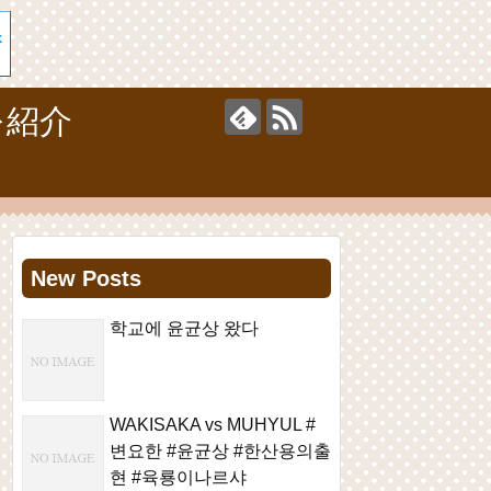
を紹介
New Posts
학교에 윤균상 왔다
WAKISAKA vs MUHYUL #
변요한 #윤균상 #한산용의출
현 #육룡이나르샤