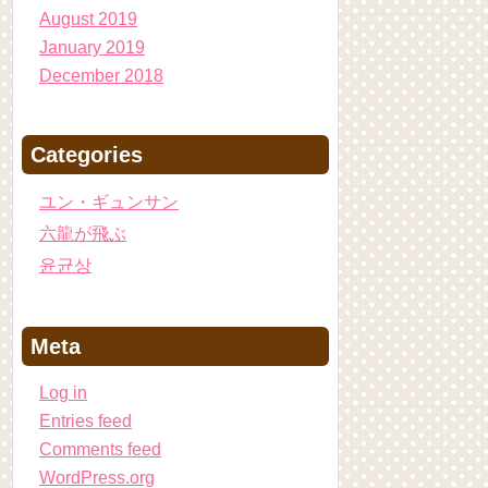
August 2019
January 2019
December 2018
Categories
ユン・ギュンサン
六龍が飛ぶ
윤균상
Meta
Log in
Entries feed
Comments feed
WordPress.org