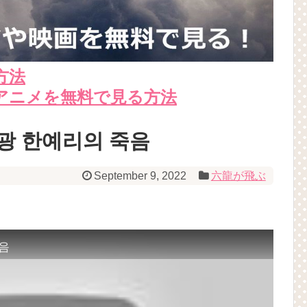
方法
アニメを無料で見る方法
사광 한예리의 죽음
September 9, 2022
六龍が飛ぶ
죽음