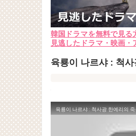
韓国ドラマを無料で見る
見逃したドラマ・映画・
육룡이 나르샤 : 척
육룡이 나르샤 : 척사광 한예리의 