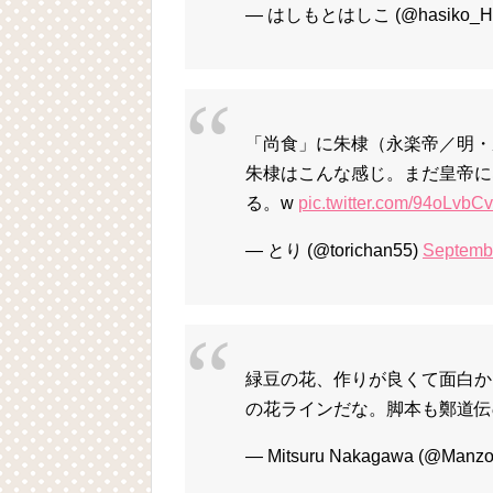
— はしもとはしこ (@hasiko_H
「尚食」に朱棣（永楽帝／明・
朱棣はこんな感じ。まだ皇帝に
る。w
pic.twitter.com/94oLvbC
— とり (@torichan55)
Septembe
緑豆の花、作りが良くて面白か
の花ラインだな。脚本も鄭道伝
— Mitsuru Nakagawa (@Manzo