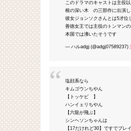
このドラマのキャストは主役以
根の深い木 の三部作に出演し
彼女ジョンソクさんとは5才位
善徳女王では主役のトンマンの
本国では沸いたそうです
— ハルadgj (@adgj07589237)
塩顔系なら
キムゴウンちやん
【トッケビ 】
ハンイェリちやん
【六龍が飛ぶ】
シンヘソンちゃんは
【17だけれど30】ですでブレ