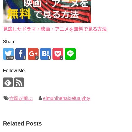
見逃したドラマ・映画・アニメを無料で見る方法
Share
error
0
0
Follow Me
六龍が飛ぶ
eimuhihehaixefualyhty
Related Posts