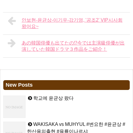
안보현-윤균상-이기우-강기영, '공조2' VIP시사회
왔어요~
あの韓国俳優も出てたの⁉今では主演級俳優が出
演していた韓国ドラマ３作品をご紹介！
New Posts
학교에 윤균상 왔다
WAKISAKA vs MUHYUL #변요한 #윤균상 #
한산용의출현 #육룡이나르샤