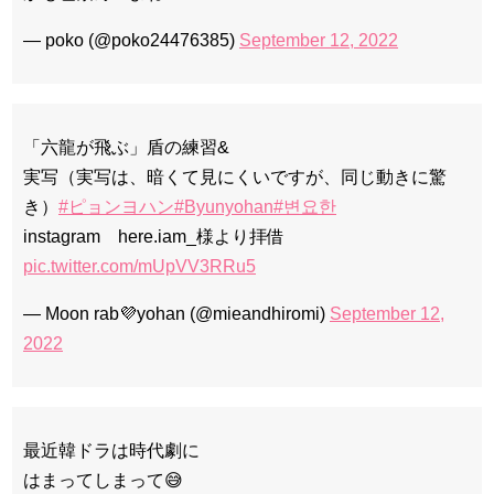
— poko (@poko24476385)
September 12, 2022
「六龍が飛ぶ」盾の練習&
実写（実写は、暗くて見にくいですが、同じ動きに驚
き）
#ピョンヨハン
#Byunyohan
#변요한
instagram here.iam_様より拝借
pic.twitter.com/mUpVV3RRu5
— Moon rab💜yohan (@mieandhiromi)
September 12,
2022
最近韓ドラは時代劇に
はまってしまって😅