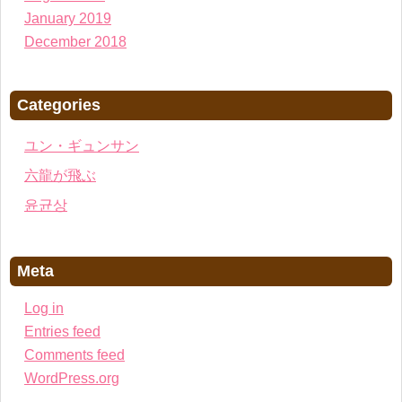
January 2019
December 2018
Categories
ユン・ギュンサン
六龍が飛ぶ
윤균상
Meta
Log in
Entries feed
Comments feed
WordPress.org