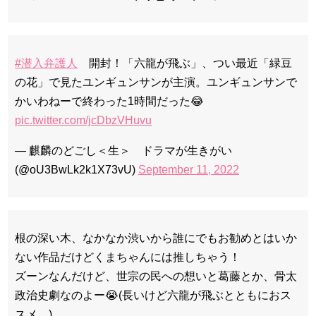
#潜入弁護人
開封！「六龍が飛ぶ」、つい最近「緑豆
の花」で見たユンギュンサンが主演。ユンギュンサンで
かいわねーで終わった1時間だった😂
pic.twitter.com/jcDbzVHuvu
— 麒麟のどごし＜生＞ ドラマが生きがい
(@oU3BwLk2k1X73vU)
September 11, 2022
根の深い木、なかなか渋いから誰にでもお勧めとはいか
ない作品だけどくまちゃんには推しちゃう！
ズーンなんだけど、世宗の民への想いと葛藤とか、骨太
政治史劇なのよー😭(長いけど六龍が飛ぶとともにおス
スメ…)