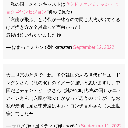
「私の国」メインキャストは
#ウドファン
#チャン・ヒ
ョク
#ヤンセジョン
(初めて見た)
「六龍が飛ぶ」と時代が一緒なので同じ人物が出てくる
けど描き方が全然違って面白かった‼️
最後は泣いちゃいました😅
— はまっこミカン (@hikatastar)
September 12, 2022
大王世宗のときですね。多分韓国のある世代だとユ・ド
ングンさん（龍の涙）のイメージ強いと思いますし、中
国だとチャン・ヒョクさん（純粋の時代/私の国）かユ・
アインさん（六龍か飛ぶ）かなって思うのですが。なお
私が最初に見た李芳遠はキム・ヨンチョルさん（大王世
宗）でした🤣
— サロメ@中国ドラマ (@jb_wy6i1)
September 11, 2022