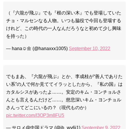
（『六龍が飛ぶ』でも『根の深い木』でも登場していた
チョ・マルセンなる人物。いつも脇役で今回も登場する
けれど、この時代の一人なんだろうなと初めて少し興味
を持った）
— hana☺︎🌼 (@hanaxxx1005)
September 10, 2022
でもまあ、『六龍が飛ぶ』とか、李成桂が“善人でありた
い系”の人で何か見ててイラッとしたから、『私の国』は
カタルシスがあったよ……。安定のキム・ヨンチョルさ
んとも言えるんだけど……。慈悲深いキム・ヨンチョル
さんってどこにいるの？（現代ものか）
pic.twitter.com/I3OP3m8FU5
— サロメ@中国ドラマ (@jb_wy6i1)
September 9, 2022