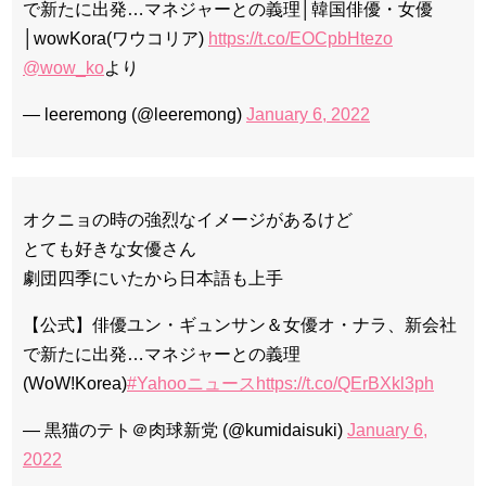
で新たに出発…マネジャーとの義理│韓国俳優・女優
│wowKora(ワウコリア)
https://t.co/EOCpbHtezo
@wow_ko
より
— leeremong (@leeremong)
January 6, 2022
オクニョの時の強烈なイメージがあるけど
とても好きな女優さん
劇団四季にいたから日本語も上手
【公式】俳優ユン・ギュンサン＆女優オ・ナラ、新会社
で新たに出発…マネジャーとの義理
(WoW!Korea)
#Yahooニュース
https://t.co/QErBXkl3ph
— 黒猫のテト＠肉球新党 (@kumidaisuki)
January 6,
2022