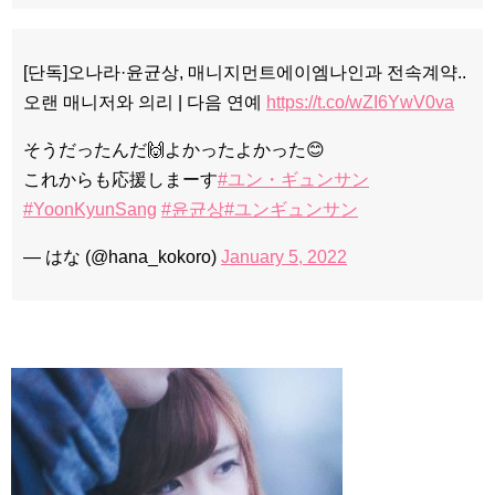
[단독]오나라·윤균상, 매니지먼트에이엠나인과 전속계약..
오랜 매니저와 의리 | 다음 연예
https://t.co/wZI6YwV0va
そうだったんだ🙌よかったよかった😊
これからも応援しまーす
#ユン・ギュンサン
#YoonKyunSang
#윤균상
#ユンギュンサン
— はな (@hana_kokoro)
January 5, 2022