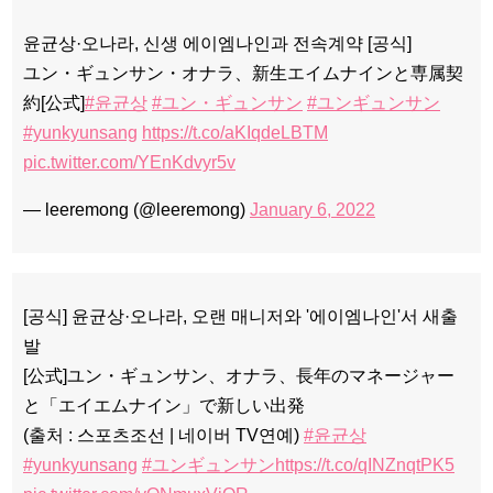
윤균상·오나라, 신생 에이엠나인과 전속계약 [공식]
ユン・ギュンサン・オナラ、新生エイムナインと専属契
約[公式]
#윤균상
#ユン・ギュンサン
#ユンギュンサン
#yunkyunsang
https://t.co/aKIqdeLBTM
pic.twitter.com/YEnKdvyr5v
— leeremong (@leeremong)
January 6, 2022
[공식] 윤균상·오나라, 오랜 매니저와 '에이엠나인'서 새출
발
[公式]ユン・ギュンサン、オナラ、長年のマネージャー
と「エイエムナイン」で新しい出発
(출처 : 스포츠조선 | 네이버 TV연예)
#윤균상
#yunkyunsang
#ユンギュンサン
https://t.co/qINZnqtPK5