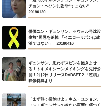
「疑問のイルスン」ユン・ギュンサン、
チョン・ヘソンに謝罪“すまない”
20180130
俳優ユン・ギュンサン、セウォル号沈没
事故4周忌を追悼 「イエローリボンは政
治ではない」 20180416
ギュンサン、思わずスビンを抱きよせ
る！トキメキシーンメイキングを先行公
開！2月2日リリースDVDSET２「逆賊」
映像特典より
「まず熱く掃除せよ」キム・ユジョン、
ユン・ギュンサンの冷たい言葉に傷つく