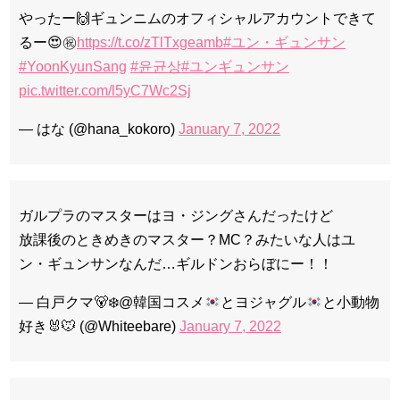
やったー🙌ギュンニムのオフィシャルアカウントできて
るー😍㊗️
https://t.co/zTlTxgeamb
#ユン・ギュンサン
#YoonKyunSang
#윤균상
#ユンギュンサン
pic.twitter.com/l5yC7Wc2Sj
— はな (@hana_kokoro)
January 7, 2022
ガルプラのマスターはヨ・ジングさんだったけど
放課後のときめきのマスター？MC？みたいな人はユ
ン・ギュンサンなんだ…ギルドンおらぼにー！！
— 白戸クマ
🐻‍❄️
@韓国コスメ
とヨジャグル
と小動物
好き
🐰
🐭
(@Whiteebare)
January 7, 2022