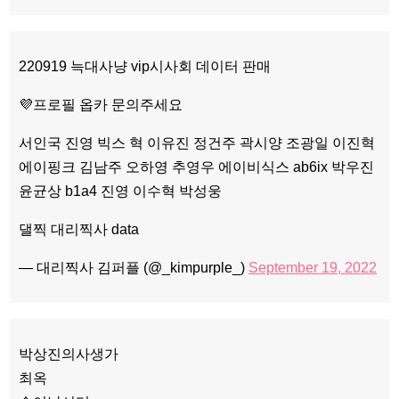
220919 늑대사냥 vip시사회 데이터 판매
💜프로필 옵카 문의주세요
서인국 진영 빅스 혁 이유진 정건주 곽시양 조광일 이진혁
에이핑크 김남주 오하영 추영우 에이비식스 ab6ix 박우진
윤균상 b1a4 진영 이수혁 박성웅
댈찍 대리찍사 data
— 대리찍사 김퍼플 (@_kimpurple_)
September 19, 2022
박상진의사생가
최옥