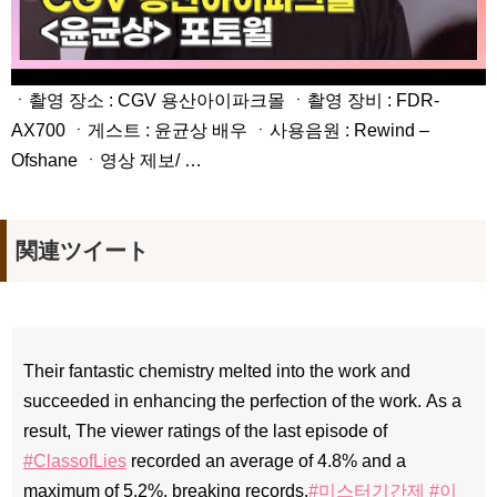
ㆍ촬영 장소 : CGV 용산아이파크몰 ㆍ촬영 장비 : FDR-
AX700 ㆍ게스트 : 윤균상 배우 ㆍ사용음원 : Rewind –
Ofshane ㆍ영상 제보/ …
関連ツイート
Their fantastic chemistry melted into the work and
succeeded in enhancing the perfection of the work. As a
result, The viewer ratings of the last episode of
#ClassofLies
recorded an average of 4.8% and a
maximum of 5.2%, breaking records.
#미스터기간제
#이