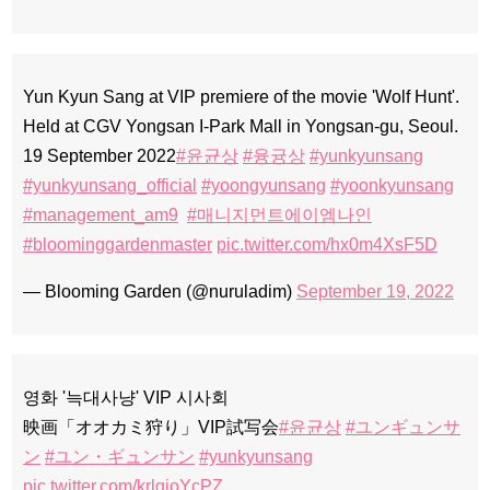
Yun Kyun Sang at VIP premiere of the movie 'Wolf Hunt'.
Held at CGV Yongsan I-Park Mall in Yongsan-gu, Seoul.
19 September 2022
#윤균상
#융귱상
#yunkyunsang
#yunkyunsang_official
#yoongyunsang
#yoonkyunsang
#management_am9
#매니지먼트에이엠나인
#bloominggardenmaster
pic.twitter.com/hx0m4XsF5D
— Blooming Garden (@nuruladim)
September 19, 2022
영화 '늑대사냥' VIP 시사회
映画「オオカミ狩り」VIP試写会
#윤균상
#ユンギュンサ
ン
#ユン・ギュンサン
#yunkyunsang
pic.twitter.com/krlgjoYcPZ