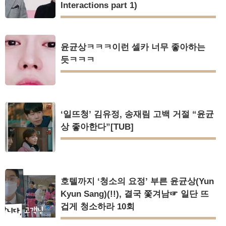
Interactions part 1)
윤균상ㅋㅋㅋ이런 셀카 너무 좋아하는
듯ㅋㅋㅋ
‘일뜨청’ 김유정, 송재림 고백 거절 “윤균
상 좋아한다”[TUB]
호텔까지 ‘청소의 요정’ 부른 윤균상(Yun
Kyun Sang)(!!), 결국 쫓겨남☞ 일단 뜨
겁게 청소하라 10회