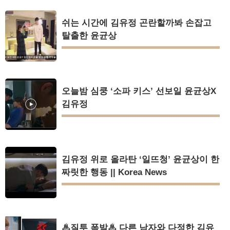
쉬는 시간에 김유정 곤란할까봐 손잡고
탈출한 윤균상
오늘밤 심쿵 ‘소파 키스’ 선보일 윤균상X
김유정
김유정 위로 올라탄 ‘일뜨청’ 윤균상이 한
짜릿한 행동 || Korea News
♨질투 폭발♨ 다른 남자와 다정한 김유