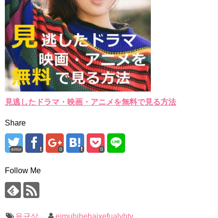
見逃したドラマ・映画・アニメを無料で見る方法
Share
error
0
0
Follow Me
윤균상
eimuhihehaixefualyhty