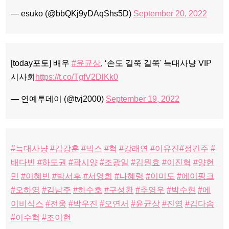
— esuko (@bbQKj9yDAqShs5D)
September 20, 2022
[today포토] 배우
#윤균상
, ‘손도 길쭉 길쭉' 늑대사냥 VIP
시사회
https://t.co/TgfV2DlKk0
— 연예투데이 (@tvj2000)
September 19, 2022
#늑대사냥
#김강훈
#빅스
#혁
#강래연
#이유진
#정건주
#
배다빈
#하도권
#곽시양
#조광일
#김원효
#이진혁
#양현
민
#이혜빈
#박서후
#서영희
#나혜령
#이미도
#에이핑크
#오하영
#김남주
#하수호
#구성환
#추영우
#박수현
#에
이비식스
#전웅
#박우진
#오연서
#윤균상
#진영
#김다솜
#이수혁
#조이현