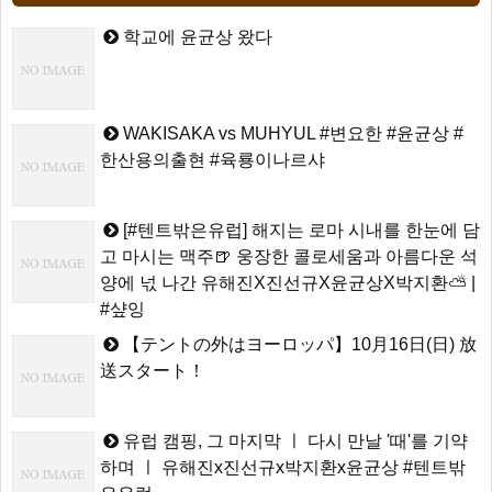
학교에 윤균상 왔다
WAKISAKA vs MUHYUL #변요한 #윤균상 #
한산용의출현 #육룡이나르샤
[#텐트밖은유럽] 해지는 로마 시내를 한눈에 담
고 마시는 맥주🍺 웅장한 콜로세움과 아름다운 석
양에 넋 나간 유해진X진선규X윤균상X박지환⛅ |
#샾잉
【テントの外はヨーロッパ】10月16日(日) 放
送スタート！
유럽 캠핑, 그 마지막 ㅣ 다시 만날 '때'를 기약
하며 ㅣ 유해진x진선규x박지환x윤균상 #텐트밖