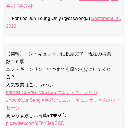
준영
#윤균상
— For Lee Jun Young Only (@ssswong3)
September 20,
2022
【美韓】ユン・ギュンサンに投票完了！現在の得票
数:165票
ユン・ギュンサン「いつまでも僕のそばにいてくれ
る？」
人気投票はこちらから↓
https://t.co/VdGTvbGCZY
#ユン・ギュンサン
#YoonKyunSang
#윤균상
#ユン・ギュンサンからのメッ
セージ
あゃうぁ嬉しい言葉♥️❣️🧡🌹💞
pic.twitter.com/9FnYJeaGOD