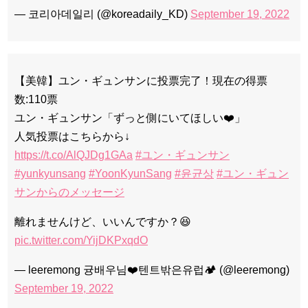
— 코리아데일리 (@koreadaily_KD)
September 19, 2022
【美韓】ユン・ギュンサンに投票完了！現在の得票
数:110票
ユン・ギュンサン「ずっと側にいてほしい❤️」
人気投票はこちらから↓
https://t.co/AlQJDg1GAa
#ユン・ギュンサン
#yunkyunsang
#YoonKyunSang
#윤균상
#ユン・ギュン
サンからのメッセージ
離れませんけど、いいんですか？😆
pic.twitter.com/YijDKPxqdO
— leeremong 귱배우님❤️텐트밖은유럽🏕 (@leeremong)
September 19, 2022