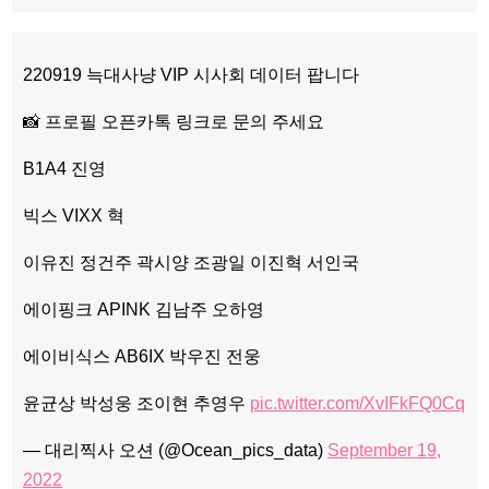
220919 늑대사냥 VIP 시사회 데이터 팝니다
📸 프로필 오픈카톡 링크로 문의 주세요
B1A4 진영
빅스 VIXX 혁
이유진 정건주 곽시양 조광일 이진혁 서인국
에이핑크 APINK 김남주 오하영
에이비식스 AB6IX 박우진 전웅
윤균상 박성웅 조이현 추영우
pic.twitter.com/XvIFkFQ0Cq
— 대리찍사 오션 (@Ocean_pics_data)
September 19,
2022