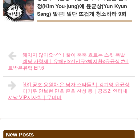
정(Kim You-jung)에 윤균상(Yun Kyun
Sang) 발끈! 일단 뜨겁게 청소하라 9회
해치지 않아요~^^ㅣ꿀이 뚝뚝 흐르는 스윗 폭발
캠핑 사형제ㅣ유해진x진선규x박지환x윤균상 #텐
트밖은유럽 EP.6
[4K] 공조 응원차 온 남자 스타들!!｜강기영 윤균상
이기우 안보현 민호 준호 찬성 등｜공조2: 인터내
셔날 VIP시사회｜무비비
New Posts