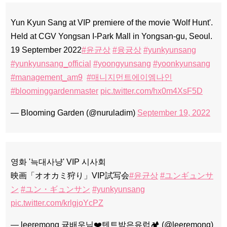
Yun Kyun Sang at VIP premiere of the movie 'Wolf Hunt'.
Held at CGV Yongsan I-Park Mall in Yongsan-gu, Seoul.
19 September 2022
#윤균상
#융귱상
#yunkyunsang
#yunkyunsang_official
#yoongyunsang
#yoonkyunsang
#management_am9
#매니지먼트에이엠나인
#bloominggardenmaster
pic.twitter.com/hx0m4XsF5D
— Blooming Garden (@nuruladim)
September 19, 2022
영화 '늑대사냥' VIP 시사회
映画「オオカミ狩り」VIP試写会
#윤균상
#ユンギュンサ
ン
#ユン・ギュンサン
#yunkyunsang
pic.twitter.com/krlgjoYcPZ
— leeremong 귱배우님❤️텐트밖은유럽🏕 (@leeremong)