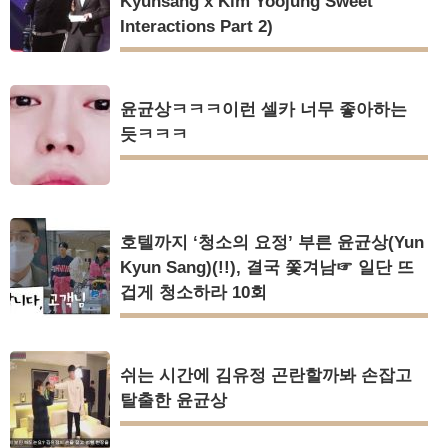
Kyunsang x Kim Yoojung Sweet
Interactions Part 2)
윤균상ㅋㅋㅋ이런 셀카 너무 좋아하는
듯ㅋㅋㅋ
호텔까지 ‘청소의 요정’ 부른 윤균상(Yun
Kyun Sang)(!!), 결국 쫓겨남☞ 일단 뜨
겁게 청소하라 10회
쉬는 시간에 김유정 곤란할까봐 손잡고
탈출한 윤균상