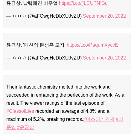
윤균상, 날렵해진 비주얼
https://t.co/fjLCUTNIGu
— ㅇㅇㅇ (@aFOwgHcDbXUJvZU)
September 20, 2022
윤균상, '패션의 완성은 모자'
https://t.co/PaqumXycvE
— ㅇㅇㅇ (@aFOwgHcDbXUJvZU)
September 20, 2022
Their fantastic chemistry melted into the work and
succeeded in enhancing the perfection of the work. As a
result, The viewer ratings of the last episode of
#ClassofLies
recorded an average of 4.8% and a
maximum of 5.2%, breaking records.
#미스터기간제
#이
준영
#윤균상