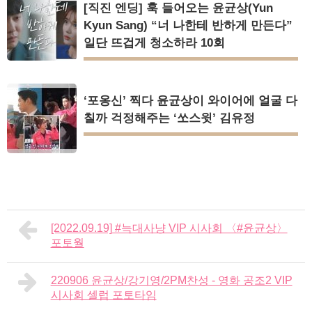
[직진 엔딩] 훅 들어오는 윤균상(Yun
Kyun Sang) “너 나한테 반하게 만든다”
일단 뜨겁게 청소하라 10회
‘포옹신’ 찍다 윤균상이 와이어에 얼굴 다
칠까 걱정해주는 ‘쏘스윗’ 김유정
[2022.09.19] #늑대사냥 VIP 시사회 〈#윤균상〉
포토월
220906 윤균상/강기영/2PM찬성 - 영화 공조2 VIP
시사회 셀럽 포토타임