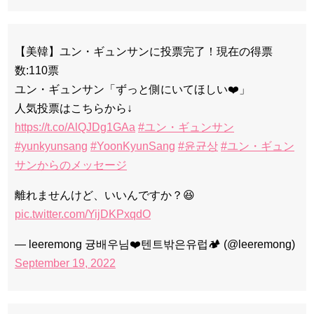
【美韓】ユン・ギュンサンに投票完了！現在の得票
数:110票
ユン・ギュンサン「ずっと側にいてほしい❤️」
人気投票はこちらから↓
https://t.co/AlQJDg1GAa
#ユン・ギュンサン
#yunkyunsang
#YoonKyunSang
#윤균상
#ユン・ギュン
サンからのメッセージ
離れませんけど、いいんですか？😆
pic.twitter.com/YijDKPxqdO
— leeremong 귱배우님❤️텐트밖은유럽🏕 (@leeremong)
September 19, 2022