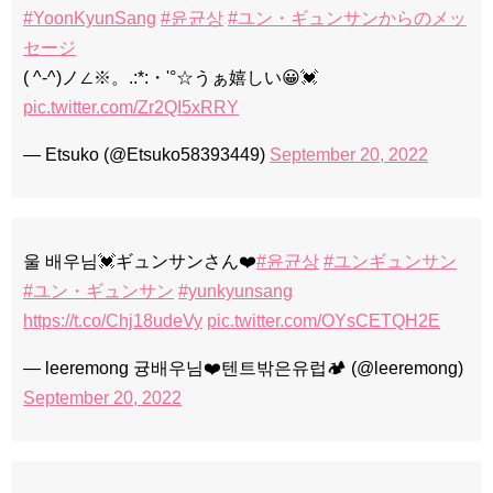
#YoonKyunSang
#윤균상
#ユン・ギュンサンからのメッ
セージ
( ^-^)ノ∠※。.:*:・'°☆うぁ嬉しい😀💓
pic.twitter.com/Zr2QI5xRRY
— Etsuko (@Etsuko58393449)
September 20, 2022
울 배우님💓ギュンサンさん❤️
#윤균상
#ユンギュンサン
#ユン・ギュンサン
#yunkyunsang
https://t.co/Chj18udeVy
pic.twitter.com/OYsCETQH2E
— leeremong 귱배우님❤️텐트밖은유럽🏕 (@leeremong)
September 20, 2022