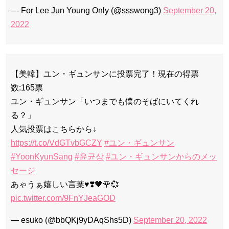
— For Lee Jun Young Only (@ssswong3)
September 20,
2022
【美韓】ユン・ギュンサンに投票完了！現在の得票
数:165票
ユン・ギュンサン「いつまでも僕のそばにいてくれ
る？」
人気投票はこちらから↓
https://t.co/VdGTvbGCZY
#ユン・ギュンサン
#YoonKyunSang
#윤균상
#ユン・ギュンサンからのメッ
セージ
あゃうぁ嬉しい言葉♥️❣️🧡🌹💞
pic.twitter.com/9FnYJeaGOD
— esuko (@bbQKj9yDAqShs5D)
September 20, 2022