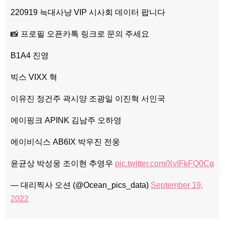
220919 늑대사냥 VIP 시사회 데이터 팝니다
📸 프로필 오픈카톡 링크로 문의 주세요
B1A4 진영
빅스 VIXX 혁
이유진 정건주 곽시양 조광일 이진혁 서인국
에이핑크 APINK 김남주 오하영
에이비식스 AB6IX 박우진 전웅
윤균상 박성웅 조이현 추영우
pic.twitter.com/XvIFkFQ0Cq
— 대리찍사 오션 (@Ocean_pics_data)
September 19,
2022