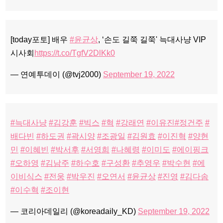
[today포토] 배우
#윤균상
, ‘손도 길쭉 길쭉' 늑대사냥 VIP
시사회
https://t.co/TgfV2DlKk0
— 연예투데이 (@tvj2000)
September 19, 2022
#늑대사냥
#김강훈
#빅스
#혁
#강래연
#이유진
#정건주
#
배다빈
#하도권
#곽시양
#조광일
#김원효
#이진혁
#양현
민
#이혜빈
#박서후
#서영희
#나혜령
#이미도
#에이핑크
#오하영
#김남주
#하수호
#구성환
#추영우
#박수현
#에
이비식스
#전웅
#박우진
#오연서
#윤균상
#진영
#김다솜
#이수혁
#조이현
— 코리아데일리 (@koreadaily_KD)
September 19, 2022