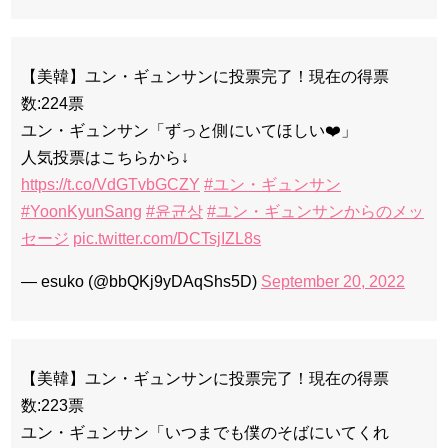
【美韓】ユン・ギュンサンに投票完了！現在の得票
数:224票
ユン・ギュンサン「ずっと側にいてほしい❤️」
人気投票はこちらから↓
https://t.co/VdGTvbGCZY
#ユン・ギュンサン
#YoonKyunSang
#윤균상
#ユン・ギュンサンからのメッ
セージ
pic.twitter.com/DCTsjIZL8s
— esuko (@bbQKj9yDAqShs5D)
September 20, 2022
【美韓】ユン・ギュンサンに投票完了！現在の得票
数:223票
ユン・ギュンサン「いつまでも僕のそばにいてくれ