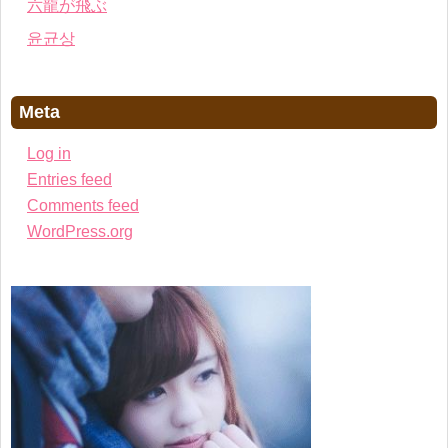
六龍が飛ぶ
윤균상
Meta
Log in
Entries feed
Comments feed
WordPress.org