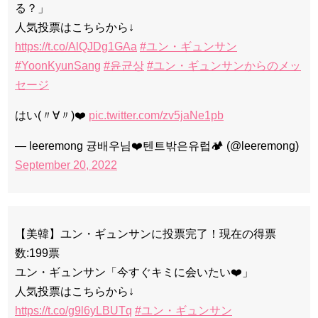
る？」
人気投票はこちらから↓
https://t.co/AlQJDg1GAa
#ユン・ギュンサン
#YoonKyunSang
#윤균상
#ユン・ギュンサンからのメッ
セージ
はい(〃∀〃)❤️
pic.twitter.com/zv5jaNe1pb
— leeremong 귱배우님❤️텐트밖은유럽🏕 (@leeremong)
September 20, 2022
【美韓】ユン・ギュンサンに投票完了！現在の得票
数:199票
ユン・ギュンサン「今すぐキミに会いたい❤️」
人気投票はこちらから↓
https://t.co/g9l6yLBUTq
#ユン・ギュンサン