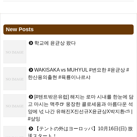
New Posts
학교에 윤균상 왔다
WAKISAKA vs MUHYUL #변요한 #윤균상 #
한산용의출현 #육룡이나르샤
[#텐트밖은유럽] 해지는 로마 시내를 한눈에 담
고 마시는 맥주🍺 웅장한 콜로세움과 아름다운 석
양에 넋 나간 유해진X진선규X윤균상X박지환⛅ |
#샾잉
【テントの外はヨーロッパ】10月16日(日) 放
送スタート！