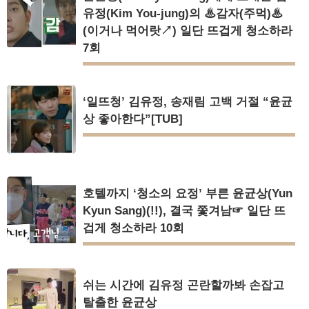
유정(Kim You-jung)의 ♨감자(주먹)♨
(이거나 먹어랏↗) 일단 뜨겁게 청소하라
7회
‘일뜨청’ 김유정, 송재림 고백 거절 “윤균
상 좋아한다”[TUB]
호텔까지 ‘청소의 요정’ 부른 윤균상(Yun
Kyun Sang)(!!), 결국 쫓겨남☞ 일단 뜨
겁게 청소하라 10회
쉬는 시간에 김유정 곤란할까봐 손잡고
탈출한 윤균상