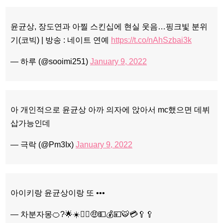
윤균상, 장도연과 아찔 스킨십에 현실 웃음…핑크빛 분위
기(코빅) | 방송 : 네이트 연예
https://t.co/nAhSzbai3k
— 하루 (@sooimi251)
January 9, 2022
아 개인적으로 윤균상 아까 의자에 앉아서 mc했으면 데뷔
삽가능인데
— 극락 (@Pm3Ix)
January 9, 2022
아이키랑 윤균상이랑 또 •••
— 차분자몽🍊?🌟☀️🙇‍♀️🤑💵💰💴🐯💳🥄🥄