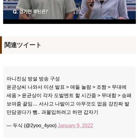
関連ツイート
아니진심 방설 방송 구성
윤균상씨 나와서 미션 발표 > 애들 놀람 > 조짬 > 무대에
세움 > 윤균상이 각자 도발멘트 할 시간줌 > 무대함 > 승패
보여줌 끝임… 서사고 나발이고 아무것도 없음 걍진짜 발
만담궜다가 뺌.. 과몰입하려고 하면 갑자기
— 두식 (@2yoo_4yoo)
January 9, 2022