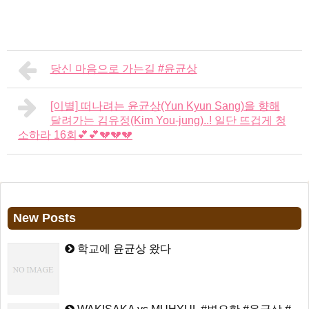
당신 마음으로 가는길 #윤균상
[이별] 떠나려는 윤균상(Yun Kyun Sang)을 향해
달려가는 김유정(Kim You-jung)..! 일단 뜨겁게 청
소하라 16회💕💕💔💔💔
New Posts
학교에 윤균상 왔다