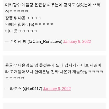
미키광수 애들랑 윤균상 싸우는데 닿지도 않았는데 쓰러
짐ㅋㅋㅋㅋㅋ
장풍 뭐냐곸ㅋㅋㅋㅋ
안예은 잠깐 나옴ㅋㅋㅋㅋㅋ
이마 쿵ㅋㅋㅋㅋㅋ
— 수이센 炠 (@Cain_RenaLove)
January 9, 2022
윤균상 나온것도 넘 웃겻는데 노래 갑자기 라이브 재질이
라 고개들어보니 안예은님 진짜 나온거 개놀랏성ㅋㅋㅋㅋ
ㅋㅋㅋㅋㅋ
— 라모스 (@far0417)
January 9, 2022