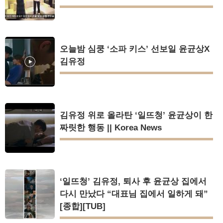
오늘밤 심쿵 ‘소파 키스’ 선보일 윤균상X
김유정
김유정 위로 올라탄 ‘일뜨청’ 윤균상이 한
짜릿한 행동 || Korea News
‘일뜨청’ 김유정, 퇴사 후 윤균상 집에서
다시 만났다 “대표님 집에서 일하게 돼”
[종합][TUB]