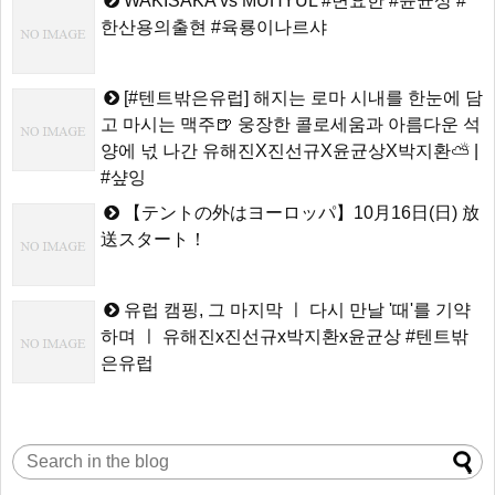
WAKISAKA vs MUHYUL #변요한 #윤균상 #
한산용의출현 #육룡이나르샤
[#텐트밖은유럽] 해지는 로마 시내를 한눈에 담
고 마시는 맥주🍺 웅장한 콜로세움과 아름다운 석
양에 넋 나간 유해진X진선규X윤균상X박지환⛅ |
#샾잉
【テントの外はヨーロッパ】10月16日(日) 放
送スタート！
유럽 캠핑, 그 마지막 ㅣ 다시 만날 '때'를 기약
하며 ㅣ 유해진x진선규x박지환x윤균상 #텐트밖
은유럽