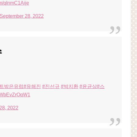
com/qInmC1Aije
September 28, 2022

텐트밖은유럽
#유해진
#진선규
#박지환
#윤균상
#스
om/WbEvZrOqW1
28, 2022