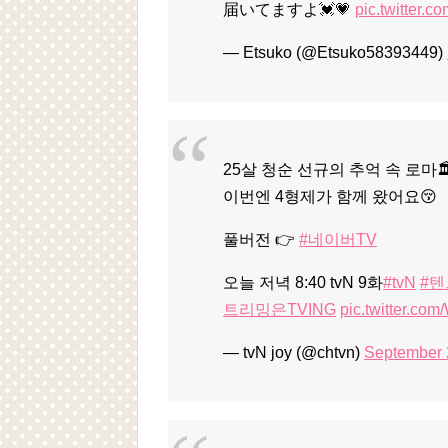
届いてますよ💓💗
pic.twitter.
— Etsuko (@Etsuko58393449)
25살 청순 선규의 추억 속 로마
이번엔 4형제가 함께 왔어요😚
풀버전 👉
#네이버TV
오늘 저녁 8:40 tvN 9화
#tvN
#
트리밍은TVING
pic.twitter.c
— tvN joy (@chtvn)
September 