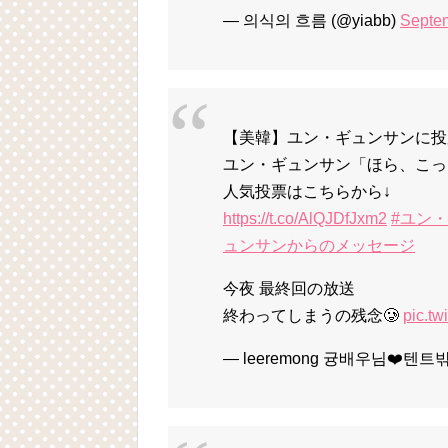
— 의식의 흐름 (@yiabb)
Septem
【美韓】ユン・ギュンサンに投票
ユン・ギュンサン「ほら、こっ
人気投票はこちらから↓
https://t.co/AlQJDfJxm2
#ユン
ュンサンからのメッセージ
今夜 最終回の放送
終わってしまうの残念🥲
pic.t
— leeremong 귱배우님❤️텐트밖