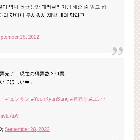
진이 막내 윤균상만 패러글라이딩 해준 줄 알고 왕
타러 갔더니 무서워서 제발 내려 달라고
ptember 28, 2022
完了！現在の得票数:274票
いてほしい❤️」
ン・ギュンサン
#YoonKyunSang
#윤균상
#ユン・
BmvtuAp9
D)
September 28, 2022