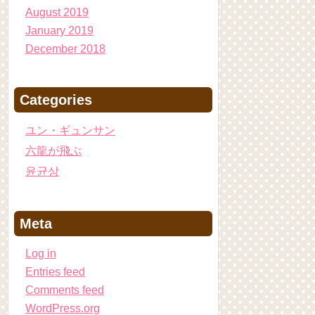
August 2019
January 2019
December 2018
Categories
ユン・ギュンサン
六龍が飛ぶ
윤균상
Meta
Log in
Entries feed
Comments feed
WordPress.org