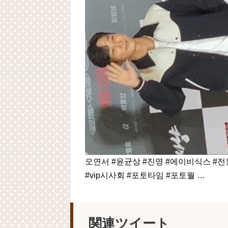
오연서 #윤균상 #진영 #에이비식스 #전
#vip시사회 #포토타임 #포토월 …
関連ツイート