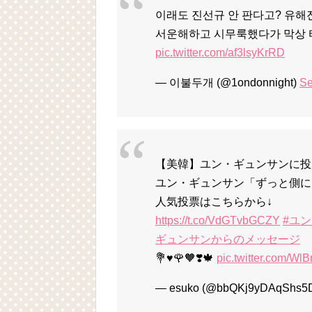
이래도 진선규 안 판다고? 유해
서운해하고 시무룩했다가 막상 
pic.twitter.com/af3lsyKrRD
— 이불두개 (@1ondonnight)
Se
【美韓】ユン・ギュンサンに投票
ユン・ギュンサン「ずっと側に
人気投票はこちらから↓
https://t.co/VdGTvbGCZY
#ユ
ギュンサンからのメッセージ
💐♥️🌹🧡❣️🍁
pic.twitter.com/Wl
— esuko (@bbQKj9yDAqShs5