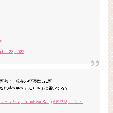
8a
mber 28, 2022
完了！現在の得票数:321票
な気持ち❤️ちゃんとキミに届いてる？」
・ギュンサン
#YoonKyunSang
#윤균상
#ユン・