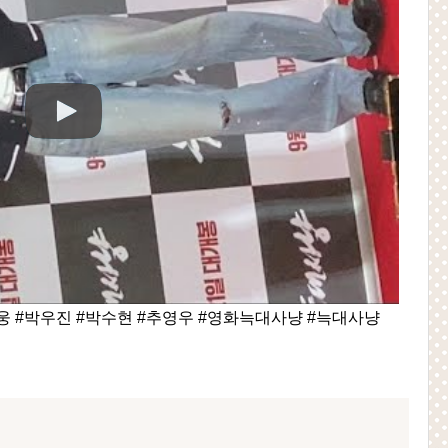
웅 #박우진 #박수현 #추영우 #영화늑대사냥 #늑대사냥