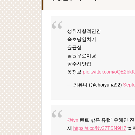
성취지향적인간
속초당일치기
윤균상
남원무료미팅
공주시맛집
옷정보
pic.twitter.com/oQE2bk
— 최유나 (@choiyuna92)
Septe
@tvn
텐트 밖은 유럽` 유해진·진
제
https://t.co/Nv27TSN9H7
to