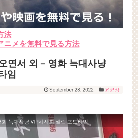
方法
アニメを無料で見る方法
/오연서 외 – 영화 늑대사냥
토타임
September 28, 2022
윤균상
 영화 늑대사냥 VIP시사회 셀럽 포토타임