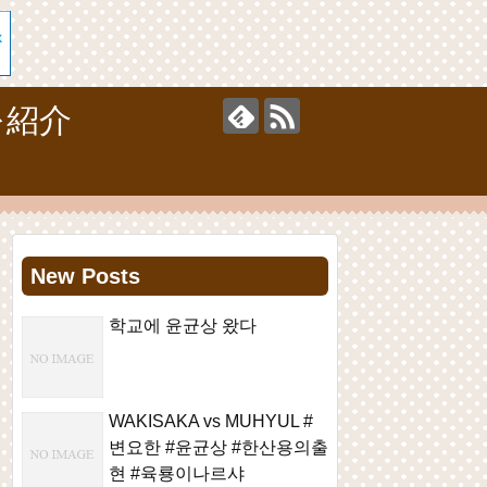
を紹介
New Posts
학교에 윤균상 왔다
WAKISAKA vs MUHYUL #
변요한 #윤균상 #한산용의출
현 #육룡이나르샤