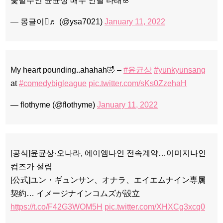
꽃밭주인 윤균상 배우 인별 타래🌸
— 몽글이♬ (@ysa7021)
January 11, 2022
My heart pounding..ahahah🤣 –
#윤균상
#yunkyunsang
at
#comedybigleague
pic.twitter.com/sKs0ZzehaH
— flothyme (@flothyme)
January 11, 2022
[공식]윤균상·오나라, 에이엠나인 전속계약…이미지나인
컴즈가 설립
[公式]ユン・ギュンサン、オナラ、エイエムナイン専属
契約… イメージナインコムズが設立
https://t.co/F42G3WOM5H
pic.twitter.com/XHXCg3xcq0