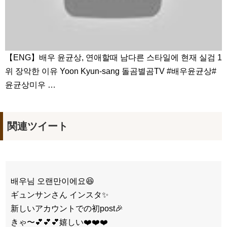
【ENG】배우 윤균상, 연애할때 남다른 스타일에 현재 실검 1
위 장악한 이유 Yoon Kyun-sang 돌곰별곰TV #배우윤균상#
윤균상미우 …
関連ツイート
배우님 오랜만이에요😆
ギュンサンさん インスタ✨
新しいアカウントでの初post🎉
きゃ〜💕💕💕嬉しい❤️❤️❤️