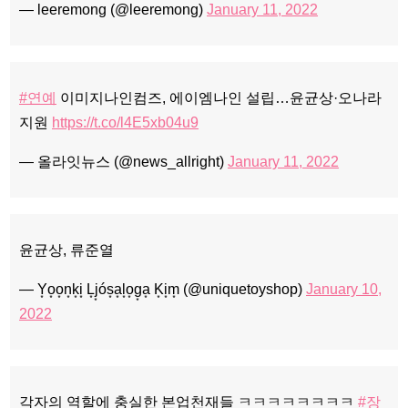
— leeremong (@leeremong)
January 11, 2022
#연예
이미지나인컴즈, 에이엠나인 설립…윤균상·오나라
지원
https://t.co/l4E5xb04u9
— 올라잇뉴스 (@news_allright)
January 11, 2022
윤균상, 류준열
— Y͙o͙o͙n͙k͙i͙ L͙j͙ós͙a͙l͙o͙g͙a͙ K͙i͙m͙ (@uniquetoyshop)
January 10,
2022
각자의 역할에 충실한 본업천재들 ㅋㅋㅋㅋㅋㅋㅋㅋ
#장