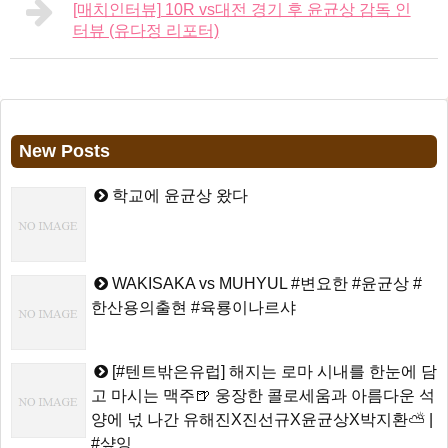
[매치인터뷰] 10R vs대전 경기 후 윤균상 감독 인
터뷰 (유다정 리포터)
New Posts
학교에 윤균상 왔다
WAKISAKA vs MUHYUL #변요한 #윤균상 #
한산용의출현 #육룡이나르샤
[#텐트밖은유럽] 해지는 로마 시내를 한눈에 담
고 마시는 맥주🍺 웅장한 콜로세움과 아름다운 석
양에 넋 나간 유해진X진선규X윤균상X박지환⛅ |
#샾잉