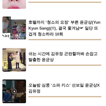
호텔까지 ‘청소의 요정’ 부른 윤균상(Yun
Kyun Sang)(!!), 결국 쫓겨남☞ 일단 뜨
겁게 청소하라 10회
쉬는 시간에 김유정 곤란할까봐 손잡고
탈출한 윤균상
오늘밤 심쿵 ‘소파 키스’ 선보일 윤균상X
김유정