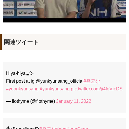
関連ツイート
Hiya-hiya,,,🥳
First post at ig @yunkyunsang_official
#윤균상
#yoonkyunsang
#yunkyunsang
pic.twitter.com/ji4foVicDS
— flothyme (@flothyme)
January 11, 2022