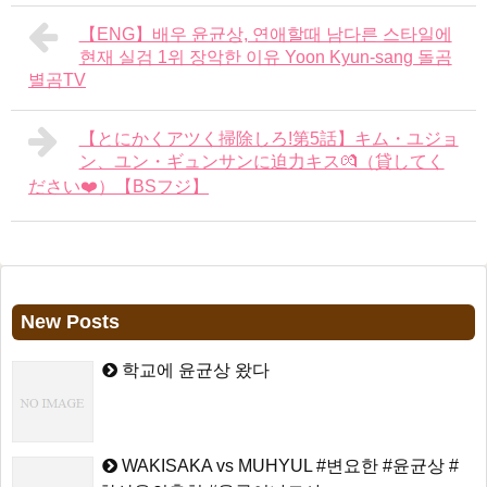
【ENG】배우 윤균상, 연애할때 남다른 스타일에
현재 실검 1위 장악한 이유 Yoon Kyun-sang 돌곰
별곰TV
【とにかくアツく掃除しろ!第5話】キム・ユジョ
ン、ユン・ギュンサンに迫力キス💏（貸してく
ださい❤️）【BSフジ】
New Posts
학교에 윤균상 왔다
WAKISAKA vs MUHYUL #변요한 #윤균상 #