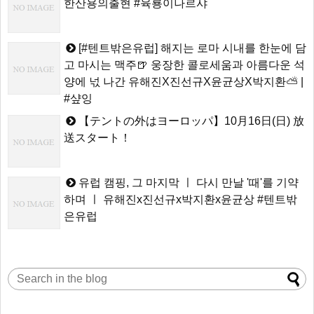
한산용의출현 #육룡이나르샤
[#텐트밖은유럽] 해지는 로마 시내를 한눈에 담
고 마시는 맥주🍺 웅장한 콜로세움과 아름다운 석
양에 넋 나간 유해진X진선규X윤균상X박지환⛅ |
#샾잉
【テントの外はヨーロッパ】10月16日(日) 放
送スタート！
유럽 캠핑, 그 마지막 ㅣ 다시 만날 '때'를 기약
하며 ㅣ 유해진x진선규x박지환x윤균상 #텐트밖
은유럽