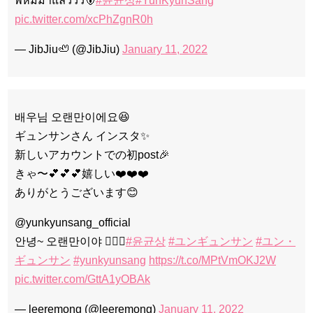
พี่หมีมาแล้ววว🐻
#윤균상
#YunKyunSang
pic.twitter.com/xcPhZgnR0h
— JibJiu🦥 (@JibJiu)
January 11, 2022
배우님 오랜만이에요😆
ギュンサンさん インスタ✨
新しいアカウントでの初post🎉
きゃ〜💕💕💕嬉しい❤️❤️❤️
ありがとうございます😊
@yunkyunsang_official
안녕~ 오랜만이야 🙋🏻‍♂️
#윤균상
#ユンギュンサン
#ユン・
ギュンサン
#yunkyunsang
https://t.co/MPtVmOKJ2W
pic.twitter.com/GttA1yOBAk
— leeremong (@leeremong)
January 11, 2022