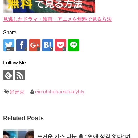
見逃したドラマ・映画・アニメを無料で見る方法
Share
error
0
0
Follow Me
윤균상
eimuhihehaixefualyhty
Related Posts
뜨거운 키스 나눈 후 “연애 생각 없다”며