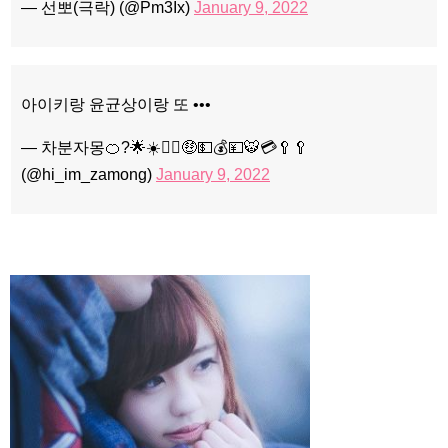
— 선뽀(극락) (@Pm3Ix)
January 9, 2022
아이키랑 윤균상이랑 또 •••
— 차분자몽🍊?🌟☀️🙇‍♀️🤑💵💰💴🐯💳🥄🥄
(@hi_im_zamong)
January 9, 2022