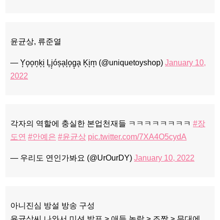
윤균상, 류준열
— Y͙o͙o͙n͙k͙i͙ L͙j͙ós͙a͙l͙o͙g͙a͙ K͙i͙m͙ (@uniquetoyshop)
January 10,
2022
각자의 역할에 충실한 본업천재들 ㅋㅋㅋㅋㅋㅋㅋㅋ
#장
도연
#안예은
#윤균상
pic.twitter.com/7XA4O5cydA
— 우리도 연인가봐요 (@UrOurDY)
January 10, 2022
아니진심 방설 방송 구성
윤균상씨 나와서 미션 발표 > 애들 놀람 > 조짬 > 무대에