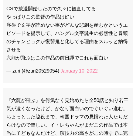
CSで放送開始したので久々に観直してる
やっぱりこの監督の作品は好い
序盤で文字が読めない事がどんな悲劇を産むかというエ
ピソードを提示して、ハングル文字誕生の必然性と冒頭
のチャンヒョクが復讐鬼と化してる理由をスルッと納得
させる
六龍が飛ぶはこの作品の前日譚でこれも面白い
— zuri (@zuri20529054)
January 10, 2022
『六龍が飛ぶ』を何気なく見始めたら全50話と知り若干
気が遠くなったけど、かなり面白いのでぐいぐい進む。
ちょっとした脇役まで、韓国ドラマの見慣れた人たちだ
らけなので楽しい。イ・レちゃんがまだこの作品では本
当に子どもなんだけど、演技力の高さがこの時すでに完