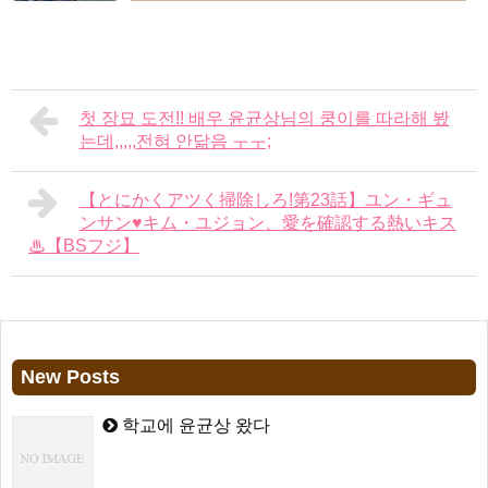
첫 장묘 도전!! 배우 윤균상님의 쿵이를 따라해 봤
는데,,,,,전혀 안닮음 ㅜㅜ;
【とにかくアツく掃除しろ!第23話】ユン・ギュ
ンサン♥キム・ユジョン、愛を確認する熱いキス
♨【BSフジ】
New Posts
학교에 윤균상 왔다