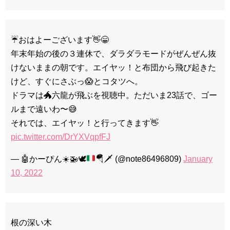
☔おはよーございます👋😁
年末年始の後の３連休で、ダラダラモードがぜんぜん抜
けないままの朝です。エイヤッ！と布団から飛び起きた
けど、すぐにさぶっ😱とコタツへ。
ドラマは🐲六龍が飛ぶを視聴中。ただいま23話で、ゴー
ルまで遠いわ〜😅
それでは、エイヤッ！と行ってきます👋
pic.twitter.com/DrYXVqpfFJ
—
🤖
かーぴん
☀️
🚁
🕊️
🪂
🗡️
(@note86496809)
January
10, 2022
根の深い木