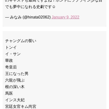
のキャストも最高ですよね！ホントにラブライン少な目
でも夢中になれる史劇です☺️
— みなみ (@hinata02062)
January 9, 2022
チャングムの誓い
トンイ
イ・サン
華政
奇皇后
王になった男
六龍が飛ぶ
根の深い木
馬医
インス大妃
宮廷女官キム尚宮