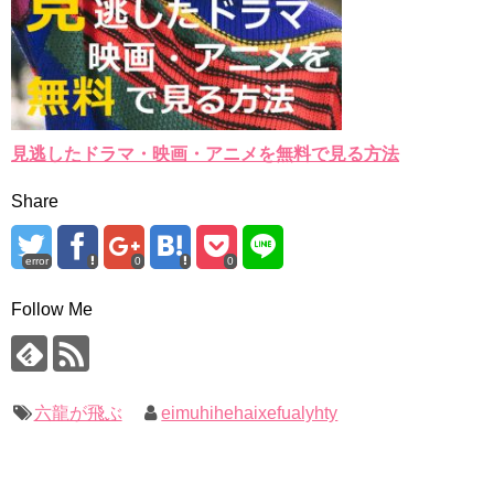
見逃したドラマ・映画・アニメを無料で見る方法
Share
error
0
0
Follow Me
六龍が飛ぶ
eimuhihehaixefualyhty