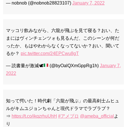
— nobnob (@nobnob28823107)
January 7, 2022
マッコリ飲みながら、六龍が飛ぶを見て寝る？おい、た
まにはヴィンチェンツォも見るんだ、このシーンが何だ
ったか、もはやわからなくなってないか？おい、聞いて
るか？
pic.twitter.com/24EPCwu8gT
— 読書量が激減
🕊️
(@byOalQXmGppRg1h)
January 7,
2022
知って愕いた！時代劇「六龍が飛ぶ」の最高剣士ムヒュ
ルがキムユジョンちゃんと現代ドラマでラブラブ？
⇒
https://t.co/ikqzrhuUhH
#アメブロ
@ameba_official
よ
り