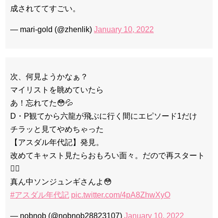
成されててすごい。
— mari-gold (@zhenlik)
January 10, 2022
次、何見ようかなぁ？
マイリストを眺めていたら
あ！忘れてた😳💦
D・P観てから六龍が飛ぶに行く間にエピソード1だけ
チラッと見てやめちゃった
【アスダル年代記】発見。
改めてキャスト見たらおもろい面々。だので再スタート
🏃‍♀️
真ん中ソンジュンギさんよ😳
#アスダル年代記
pic.twitter.com/4pA8ZhwXyO
— nobnob (@nobnob28823107)
January 10, 2022