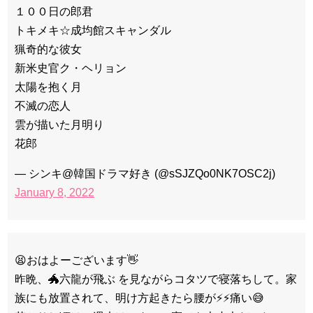
１００日の郎君
トキメキ☆成均館スキャンダル
猟奇的な彼女
新米史官ク・ヘリョン
太陽を抱く月
不滅の恋人
雲が描いた月明り
花郎
— シンキ@韓国ドラマ好き (@sSJZQo0NK7OSC2j)
January 8, 2022
😫おはよーございます👋
昨晩、🐲六龍が飛ぶ を見ながらコタツで寝落ちして。家
族にも放置されて、明け方起きたら腰が⚡⚡痛い😅