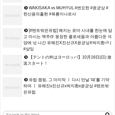
WAKISAKA vs MUHYUL #변요한 #윤균상 #
한산용의출현 #육룡이나르샤
[#텐트밖은유럽] 해지는 로마 시내를 한눈에 담
고 마시는 맥주🍺 웅장한 콜로세움과 아름다운 석
양에 넋 나간 유해진X진선규X윤균상X박지환⛅ |
#샾잉
【テントの外はヨーロッパ】10月16日(日) 放
送スタート！
유럽 캠핑, 그 마지막 ㅣ 다시 만날 '때'를 기약
하며 ㅣ 유해진x진선규x박지환x윤균상 #텐트밖
은유럽