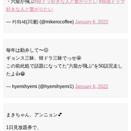
・六龍が飛ぶ
#韓ドラ好きな人と繋がりたい
#韓国ドラマ
好きな人と繋がりたい
— 카와세(川瀬) (@mikerocoffee)
January 6, 2022
毎年は勘弁して〜😖
ギョンス三昧、韓ドラ三昧でっせ🤩
この前此処で話題になってた"六龍が飛ぶ"を50話完走し
たよ👍😁
— hyemihyemi (@hyemihyemi1)
January 6, 2022
まきちゃん、アンニョン💕
1日見放題券で、