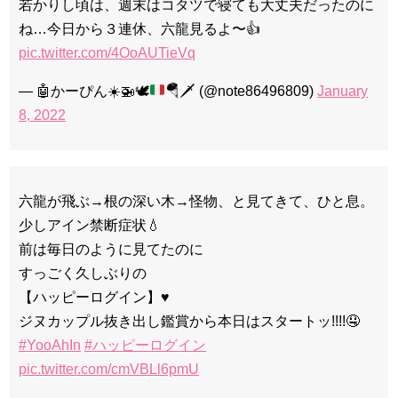
若かりし頃は、週末はコタツで寝ても大丈夫だったのに
ね…今日から３連休、六龍見るよ〜👍
pic.twitter.com/4OoAUTieVq
—
🤖
かーぴん
☀️
🚁
🕊️
🪂
🗡️
(@note86496809)
January
8, 2022
六龍が飛ぶ→根の深い木→怪物、と見てきて、ひと息。
少しアイン禁断症状💧
前は毎日のように見てたのに
すっごく久しぶりの
【ハッピーログイン】♥️
ジヌカップル抜き出し鑑賞から本日はスタートッ!!!!🤤
#YooAhIn
#ハッピーログイン
pic.twitter.com/cmVBLl6pmU