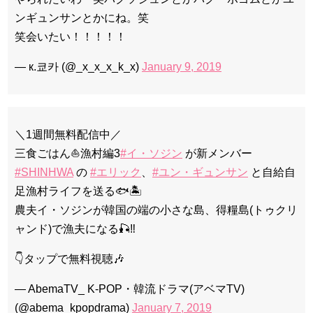
ンギュンサンとかにね。笑
笑会いたい！！！！！
— к.쿄카 (@_x_x_x_k_x)
January 9, 2019
＼1週間無料配信中／
三食ごはん⛵️漁村編3
#イ・ソジン
が新メンバー
#SHINHWA
の
#エリック
、
#ユン・ギュンサン
と自給自
足漁村ライフを送る🐟🏝
農夫イ・ソジンが韓国の端の小さな島、得糧島(トゥクリ
ャンド)で漁夫になる🎣‼
👇タップで無料視聴🎶
— AbemaTV_ K-POP・韓流ドラマ(アベマTV)
(@abema_kpopdrama)
January 7, 2019