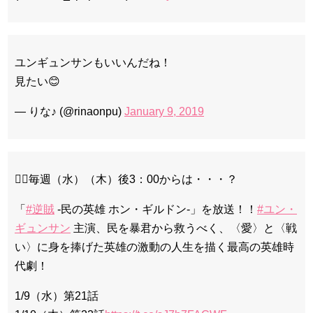
ユンギュンサンもいいんだね！
見たい😊
— りな♪ (@rinaonpu)
January 9, 2019
🦸‍♂️毎週（水）（木）後3：00からは・・・？
「
#逆賊
-民の英雄 ホン・ギルドン-」を放送！！
#ユン・
ギュンサン
主演、民を暴君から救うべく、〈愛〉と〈戦
い〉に身を捧げた英雄の激動の人生を描く最高の英雄時
代劇！
1/9（水）第21話