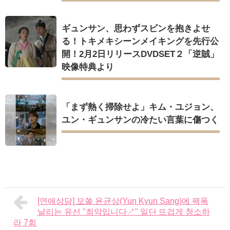
ギュンサン、思わずスビンを抱きよせ
る！トキメキシーンメイキングを先行公
開！2月2日リリースDVDSET２「逆賊」
映像特典より
「まず熱く掃除せよ」キム・ユジョン、
ユン・ギュンサンの冷たい言葉に傷つく
[연애상담] 모쏠 윤균상(Yun Kyun Sang)에 팩폭
날리는 유선 "최악입니다↗" 일단 뜨겁게 청소하
라 7회