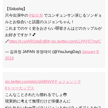
【Sidushq】
只今出演中の
#일뜨청
でユンギュンサン演じるソンギョ
ルとお似合いと話題のユジョンちゃん！
これまでのケミ史をおさらい😻皆さんはどのカップルが
お好きですか？💕
🔗
https://t.co/ARDdgEdBIh
pic.twitter.com/LLPAYETmzC
— 김유정 JAPAN 유정데이 (@YouJungDay)
January 8,
2019
pic.twitter.com/glqUgl4BNV
#チョジョンソク
#トゥーカップス
こんなことされたら惚れるでしょ😳
現実的に考えて無理だけど俳優さんに
やられたいわー笑パクソジュンとかパク・ボゴムとかユ