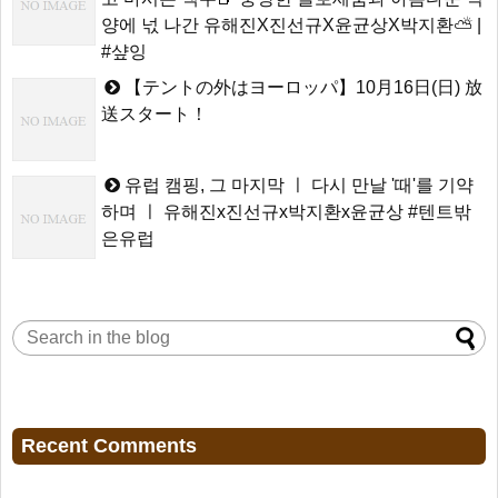
양에 넋 나간 유해진X진선규X윤균상X박지환⛅ |
#샾잉
【テントの外はヨーロッパ】10月16日(日) 放
送スタート！
유럽 캠핑, 그 마지막 ㅣ 다시 만날 '때'를 기약
하며 ㅣ 유해진x진선규x박지환x윤균상 #텐트밖
은유럽
Recent Comments