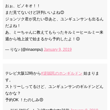
おぉ、ピノキオ！！
まだ見てないけど評判いいよね😊
ジョンソク君が見たい😍あと、ユンギュンサンも出るん
だよね！
あ、ミーちゃんに教えてもらったキルミーヒールミー来
週から地上波で始まるから予約したよ！😊
— りな♪ (@rinaonpu)
January 9, 2019
テレビ大阪12時から
#逆賊民のホンギルドン
始まりま
す。
ストリーしってるけど、ユンギュンサンのギルドンどん
なかな？
予約OK ！たのしみ😍