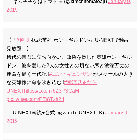
— キムチチゲはトマト味 (@kimchitomatoaji)
January 9,
2019
【『
#逆賊
-民の英雄 ホン・ギルドン-』U-NEXTで独占
見放題！】
稀代の暴君に立ち向かい、政権を倒した英雄ホン・ギル
ドン。彼を愛した2人の女性との切ない恋と波瀾万丈の
運命を描く一代記‼️
#ユン・ギュンサン
がスケールの大き
な英雄像に命を吹き込む‼️
#韓流見るなら
UNEXT
https://t.co/mi6Z3PSGaM
pic.twitter.com/PEf8Tzh2rI
— U-NEXT韓流♥公式 (@watch_UNEXT_K)
January 9,
2019