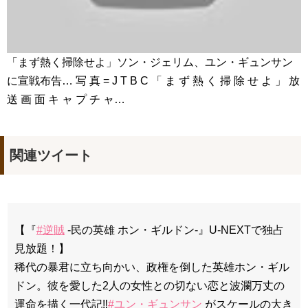
「まず熱く掃除せよ」ソン・ジェリム、ユン・ギュンサン
に宣戦布告… 写 真 = J T B C 「 ま ず 熱 く 掃 除 せ よ 」 放
送 画 面 キ ャ プ チ ャ…
関連ツイート
【『
#逆賊
-民の英雄 ホン・ギルドン-』U-NEXTで独占
見放題！】
稀代の暴君に立ち向かい、政権を倒した英雄ホン・ギル
ドン。彼を愛した2人の女性との切ない恋と波瀾万丈の
運命を描く一代記‼️
#ユン・ギュンサン
がスケールの大き