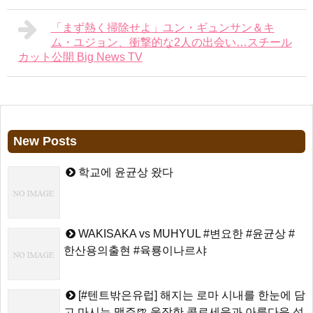
「まず熱く掃除せよ」ユン・ギュンサン＆キ
ム・ユジョン、衝撃的な2人の出会い…スチール
カット公開 Big News TV
New Posts
학교에 윤균상 왔다
WAKISAKA vs MUHYUL #변요한 #윤균상 #
한산용의출현 #육룡이나르샤
[#텐트밖은유럽] 해지는 로마 시내를 한눈에 담
고 마시는 맥주🍺 웅장한 콜로세움과 아름다운 석