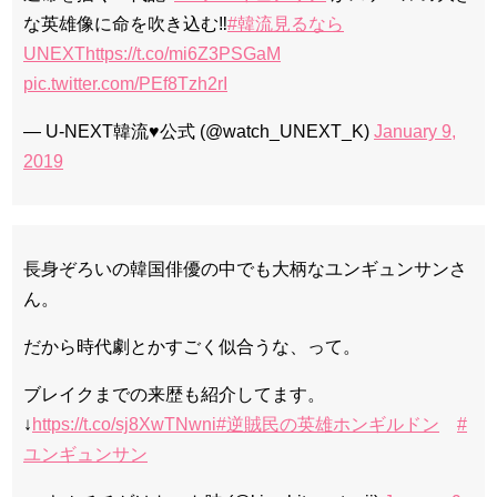
な英雄像に命を吹き込む‼️
#韓流見るなら
UNEXT
https://t.co/mi6Z3PSGaM
pic.twitter.com/PEf8Tzh2rI
— U-NEXT韓流♥公式 (@watch_UNEXT_K)
January 9,
2019
長身ぞろいの韓国俳優の中でも大柄なユンギュンサンさ
ん。
だから時代劇とかすごく似合うな、って。
ブレイクまでの来歴も紹介してます。
↓
https://t.co/sj8XwTNwni
#逆賊民の英雄ホンギルドン
#
ユンギュンサン