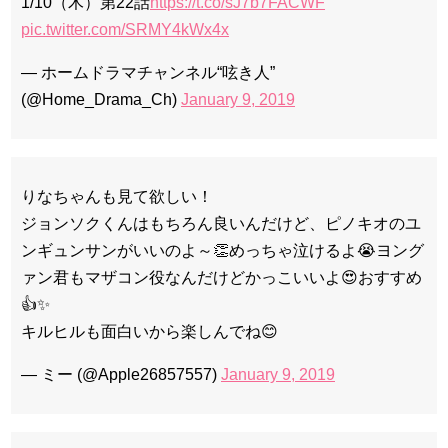
1/10（木）第22話
https://t.co/sJ7b7FACWF
pic.twitter.com/SRMY4kWx4x
— ホームドラマチャンネル“呟き人”
(@Home_Drama_Ch)
January 9, 2019
りなちゃんも見て欲しい！
ジョンソクくんはもちろん良いんだけど、ピノキオのユ
ンギュンサンがいいのよ～👏めっちゃ泣けるよ😭ヨング
ァン君もマザコン役なんだけどかっこいいよ😍おすすめ
👍✨
キルヒルも面白いから楽しんでね😊
— ミー (@Apple26857557)
January 9, 2019